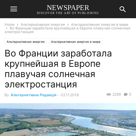
NEWSPAPER
DISCOVER THE ART OF PUBLISHING
Home
Альтернативная энергия
Альтернативная энергия в мире
Во Франции заработала крупнейшая в Европе плавучая солнечная
электростанция
Альтернативная энергия
Альтернативная энергия в мире
Во Франции заработала
крупнейшая в Европе
плавучая солнечная
электростанция
2269
0
By
Альтернативна Редакція
-
02.11.2019