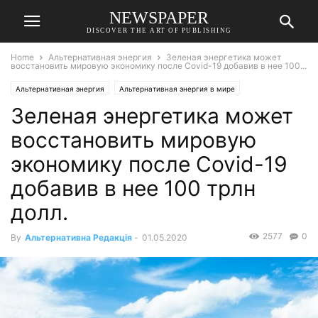
NEWSPAPER
DISCOVER THE ART OF PUBLISHING
Home
Альтернативная энергия
Зеленая энергетика может
восстановить мировую экономику после Covid-19 добавив в нее 100...
Альтернативная энергия
Альтернативная энергия в мире
Зеленая энергетика может
восстановить мировую
экономику после Covid-19
добавив в нее 100 трлн
долл.
2577
0
By
Альтернативна Редакція
-
01.05.2020