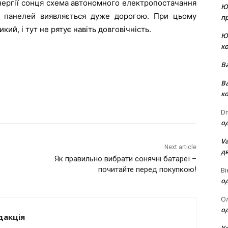
нергії сонця схема автономного електропостачання
Ю
х панелей виявляється дуже дорогою. При цьому
пр
ий, і тут не рятує навіть довговічність.
Ю
к
В
В
к
Dm
о
Va
Next article
д
Як правильно вибрати сонячні батареї –
почитайте перед покупкою!
Ві
о
О
о
дакція