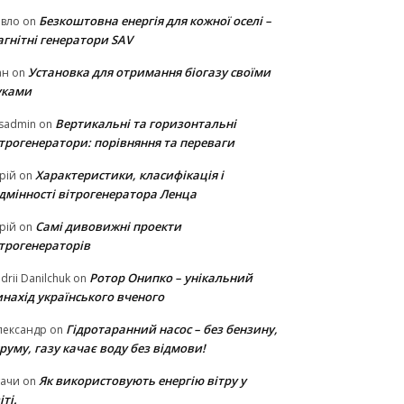
Безкоштовна енергія для кожної оселі –
авло
on
гнітні генератори SAV
Установка для отримання біогазу своїми
ан
on
уками
Вертикальні та горизонтальні
sadmin
on
ітрогенератори: порівняння та переваги
Характеристики, класифікація і
рій
on
ідмінності вітрогенератора Ленца
Самі дивовижні проекти
рій
on
ітрогенераторів
Ротор Онипко – унікальний
drii Danilchuk
on
нахід українського вченого
Гідротаранний насос – без бензину,
лександр
on
руму, газу качає воду без відмови!
Як використовують енергію вітру у
тачи
on
іті.