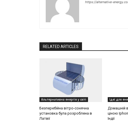
https://alternative-energy.c
RELATED ARTICLES
Альтернативна енергія у світі
Ідеї для ен
Безперебійна вітро-сонячна
Домашній в
установка була розроблена в
ціною Ipho
Латвії
Індії