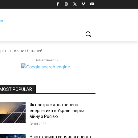
рів і сонячних батарей
- Advertisment -
MOST POPULAR
Як постраждала зелена
енергетика в Україні через
війну з Росією
28.04.2022
Нові сховища сонячної енергії