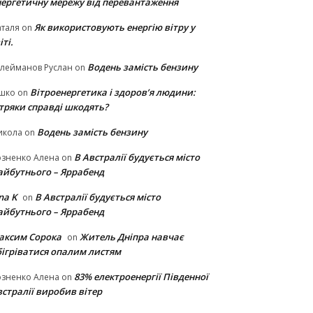
нергетичну мережу від перевантаження
Як використовують енергію вітру у
таля
on
іті.
Водень замість бензину
лейманов Руслан
on
Вітроенергетика і здоров’я людини:
ішко
on
ітряки cправді шкодять?
Водень замість бензину
икола
on
В Австралії будується місто
озненко Алена
on
айбутнього – Яррабенд
na K
В Австралії будується місто
on
айбутнього – Яррабенд
аксим Сорока
Житель Дніпра навчає
on
бігріватися опалим листям
83% електроенергії Південної
озненко Алена
on
стралії виробив вітер