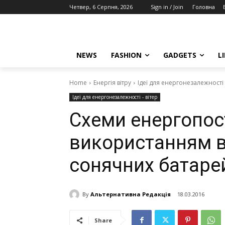
Четвер, 6 Серпня, 2026
Sign in / Join
Головна
NEWS
FASHION
GADGETS
L
Home
Енергія вітру
Ідеї для енергонезалежності -
Ідеї для енергонезалежності - вітер
Схеми енергопос
використанням ві
сонячних батаре
By
Альтернативна Редакція
18.03.2016
Share