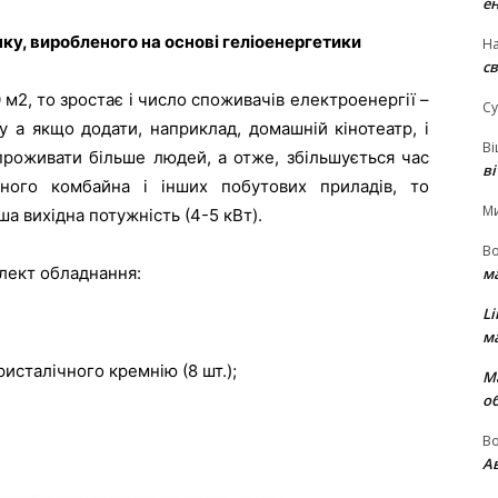
е
у, виробленого на основі геліоенергетики
На
св
м2, то зростає і число споживачів електроенергії –
Су
у а якщо додати, наприклад, домашній кінотеатр, і
В
проживати більше людей, а отже, збільшується час
в
нного комбайна і інших побутових приладів, то
М
ша вихідна потужність (4-5 кВт).
В
лект обладнання:
м
Li
м
ристалічного кремнію (8 шт.);
М
о
В
Ав