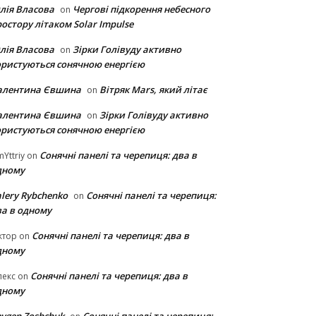
лія Власова
Чергові підкорення небесного
on
остору літаком Solar Impulse
лія Власова
Зірки Голівуду активно
on
ористуються сонячною енергією
алентина Євшина
Вітряк Mars, який літає
on
алентина Євшина
Зірки Голівуду активно
on
ористуються сонячною енергією
Сонячні панелі та черепиця: два в
Yttriy
on
дному
lery Rybchenko
Сонячні панелі та черепиця:
on
ва в одному
Сонячні панелі та черепиця: два в
ктор
on
дному
Сонячні панелі та черепиця: два в
лекс
on
дному