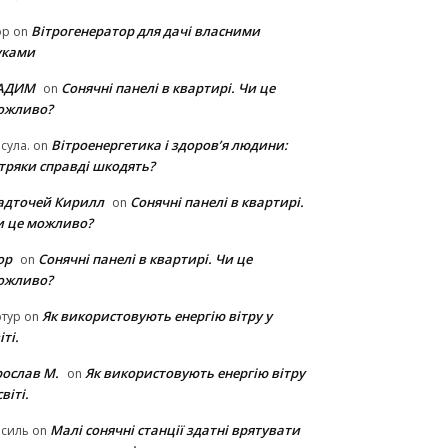
Вітрогенератор для дачі власними
ор
on
уками
АДИМ
Сонячні панелі в квартирі. Чи це
on
ожливо?
Вітроенергетика і здоров’я людини:
сула.
on
ітряки cправді шкодять?
адточей Кирилл
Сонячні панелі в квартирі.
on
и це можливо?
ор
Сонячні панелі в квартирі. Чи це
on
ожливо?
Як використовують енергію вітру у
тур
on
іті.
рослав М.
Як використовують енергію вітру
on
світі.
Малі сонячні станції здатні врятувати
асиль
on