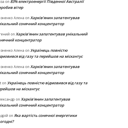
83% електроенергії Південної Австралії
иза
on
иробив вітер
Харків’янин запатентував
озненко Алена
on
нікальний сонячний концентратор
Харків’янин запатентував унікальний
гений
on
онячний концентратор
Українець повністю
озненко Алена
on
дмовився від газу та перейшов на міскантус
Харків’янин запатентував
озненко Алена
on
нікальний сонячний концентратор
Українець повністю відмовився від газу та
t
on
ерейшов на міскантус
Харків’янин запатентував
лександр
on
нікальний сонячний концентратор
Яка вартість сонячної енергетики
дрій
on
огодні?