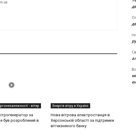
Ye
om.ua
д
Ол
д
ru
ру
Св
а
В
м
ен
ергонезалежності - вітер
Енергія вітру в Україні
ітрогенератор за
Нова вітрова електростанція в
ne був розроблений в
Херсонській області за підтримки
вітчизняного банку