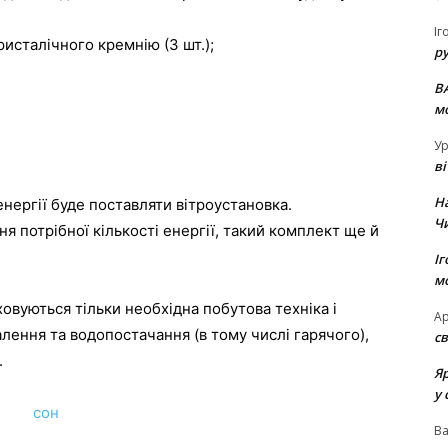
Іг
ристалічного кремнію (3 шт.);
р
В
м
Ур
в
Н
нергії буде поставляти вітроустановка.
Ч
ння потрібної кількості енергії, такий комплект ще й
Іг
м
овуються тільки необхідна побутова техніка і
Ар
алення та водопостачання (в тому числі гарячого),
св
.
Я
у 
В