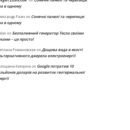
vgen Zoshchuk
Сонячні панелі та черепиця:
on
ва в одному
Сонячні панелі та черепиця:
ександр Разін
on
ва в одному
Безпаливний генератор Тесла своїми
slan
on
ками – це просто!
Дощова вода в якості
етлана Романовская
on
льтернативного джерела електроенергії
Google потратив 10
олошина Катеріна
on
ільйонів доларів на розвиток геотермальної
ергії