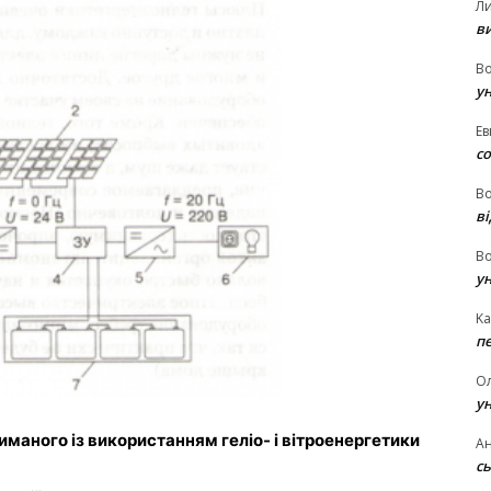
Л
в
В
у
Ев
с
В
ві
В
у
Ka
п
О
у
маного із використанням геліо- і вітроенергетики
Ан
сь