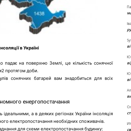
П
ма
Ів
р
Sy
в
інсоляції в Україні
Ю
в
 що падає на поверхню Землі, це кількість сонячної
м2 протягом доби.
Ю
дулів сонячних батарей вам знадобиться для всіх
в
An
ви
ономного енергопостачання
О
ст
 ідеальними, а в деяких регіонах України інсоляція
ого електропостачання необхідних споживачів.
И
аднання для схеми електропостачання будинку:
св