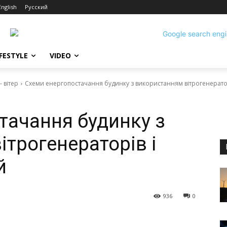
English
Русский
IFESTYLE
VIDEO
 вітер
Схеми енергопостачання будинку з використанням вітрогенерато
тачання будинку з
трогенераторів і
й
936
0