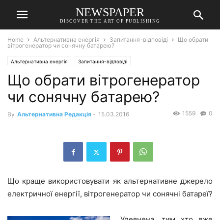
NEWSPAPER
DISCOVER THE ART OF PUBLISHING
Home
Альтернативна енергія
Запитання-відповіді
Що обрати
вітрогенератор чи сонячну батарею?
Альтернативна енергія
Запитання-відповіді
Що обрати вітрогенератор
чи сонячну батарею?
1559
0
By
Альтернативна Редакція
-
15.03.2016
Що краще використовувати як альтернативне джерело
електричної енергії, вітрогенератор чи сонячні батареї?
Упевнена, тим хто вже