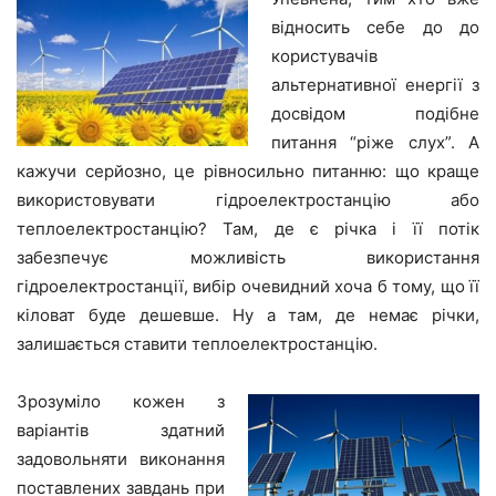
відносить себе до до
користувачів
альтернативної енергії з
досвідом подібне
питання “ріже слух”. А
кажучи серйозно, це рівносильно питанню: що краще
використовувати гідроелектростанцію або
теплоелектростанцію? Там, де є річка і її потік
забезпечує можливість використання
гідроелектростанції, вибір очевидний хоча б тому, що її
кіловат буде дешевше. Ну а там, де немає річки,
залишається ставити теплоелектростанцію.
Зрозуміло кожен з
варіантів здатний
задовольняти виконання
поставлених завдань при