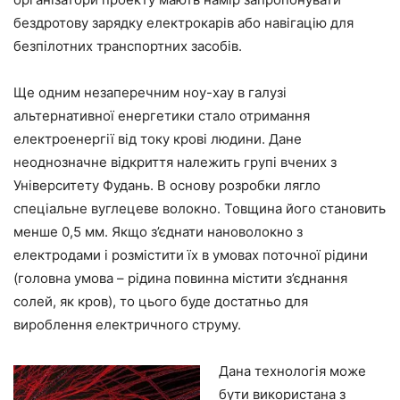
бездротову зарядку електрокарів або навігацію для
безпілотних транспортних засобів.
Ще одним незаперечним ноу-хау в галузі
альтернативної енергетики стало отримання
електроенергії від току крові людини. Дане
неоднозначне відкриття належить групі вчених з
Університету Фудань. В основу розробки лягло
спеціальне вуглецеве волокно. Товщина його становить
менше 0,5 мм. Якщо з’єднати нановолокно з
електродами і розмістити їх в умовах поточної рідини
(головна умова – рідина повинна містити з’єднання
солей, як кров), то цього буде достатньо для
вироблення електричного струму.
Дана технологія може
бути використана з