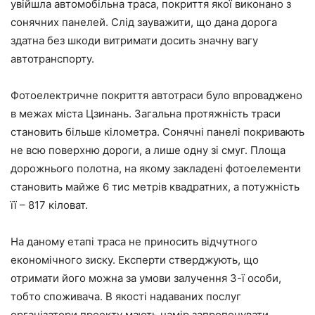
увійшла автомобільна траса, покриття якої виконано з
сонячних панелей. Слід зауважити, що дана дорога
здатна без шкоди витримати досить значну вагу
автотранспорту.
Фотоелектричне покриття автотраси було впроваджено
в межах міста Цзинань. Загальна протяжність траси
становить більше кілометра. Сонячні панелі покривають
не всю поверхню дороги, а лише одну зі смуг. Площа
дорожнього полотна, на якому закладені фотоелементи
становить майже 6 тис метрів квадратних, а потужність
її – 817 кіловат.
На даному етапі траса не приносить відчутного
економічного зиску. Експерти стверджують, що
отримати його можна за умови залучення 3-ї особи,
тобто споживача. В якості надаваних послуг
організатори проекту мають намір запропонувати