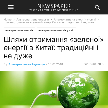
NEWSPAPER
DISCOVER THE ART OF PUBLISHING
Home
Альтернативна енергія
Альтернативна енергія у світі
Шляхи отримання «зеленої» енергії в Китаї: традиційні і не дуже
Альтернативна енергія
Альтернативна енергія у світі
Шляхи отримання «зеленої»
енергії в Китаї: традиційні і
не дуже
1940
0
By
Альтернативна Редакція
-
10.01.2018