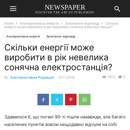
NEWSPAPER
DISCOVER THE ART OF PUBLISHING
Home
Альтернативна енергія
Запитання-відповіді
Скільки
енергії може виробити в рік невелика сонячна електростанція?
Альтернативна енергія
Запитання-відповіді
Скільки енергії може
виробити в рік невелика
сонячна електростанція?
1613
0
By
Альтернативна Редакція
-
12.11.2016
Здавалося б, що погані 90-ті пішли назавжди, але багато
населених пунктів зовсім нещодавно відчули на собі