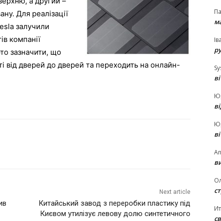
верхню, а другий –
П
ану. Для реалізації
ма
esla залучили
тів компанії
Ів
р
рто зазначити, що
ті від дверей до дверей та переходить на онлайн-
Sy
в
Ю
в
Ю
в
An
ви
О
ст
Next article
ив
Китайський завод з переробки пластику під
И
Києвом утилізує левову долю синтетичного
св