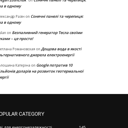
vgen Zoshchuk
Сонячні панелі та черепиця:
on
ва в одному
Сонячні панелі та черепиця:
ександр Разін
on
ва в одному
Безпаливний генератор Тесла своїми
slan
on
ками – це просто!
Дощова вода в якості
етлана Романовская
on
льтернативного джерела електроенергії
Google потратив 10
олошина Катеріна
on
ільйонів доларів на розвиток геотермальної
ергії
OPULAR CATEGORY
деї для енергонезалежності
145