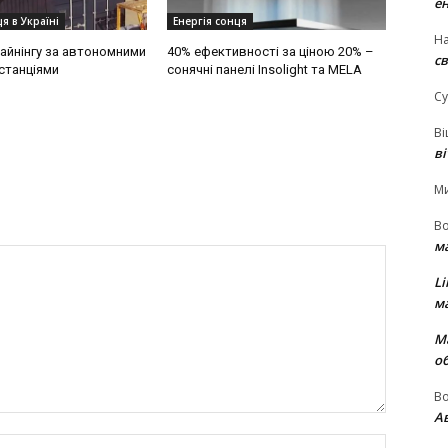
е
я в Україні
Енергія сонця
На
айнінгу за автономними
40% ефективності за ціною 20% –
св
станціями
сонячні панелі Insolight та MELA
Су
В
в
М
В
м
Li
м
М
о
В
Ав
Name:*