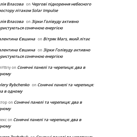
лія Власова
Чергові підкорення небесного
on
остору літаком Solar Impulse
лія Власова
Зірки Голівуду активно
on
ористуються сонячною енергією
алентина Євшина
Вітряк Mars, який літає
on
алентина Євшина
Зірки Голівуду активно
on
ористуються сонячною енергією
Сонячні панелі та черепиця: два в
Yttriy
on
дному
lery Rybchenko
Сонячні панелі та черепиця:
on
ва в одному
Сонячні панелі та черепиця: два в
ктор
on
дному
Сонячні панелі та черепиця: два в
лекс
on
дному