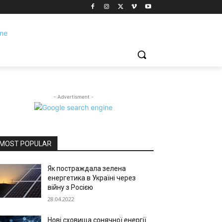
- Advertisment -
MOST POPULAR
Як постраждала зелена
енергетика в Україні через
війну з Росією
28.04.2022
Нові сховища сонячної енергії