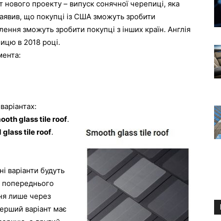
 нового проекту – випуск сонячної черепиці, яка
аявив, що покупці із США зможуть зробити
влення зможуть зробити покупці з інших країн. Англія
ицю в 2018 році.
мента:
варіантах:
ooth glass tile roof
.
 glass tile roof
.
ні варіанти будуть
я попереднього
ня лише через
Перший варіант має