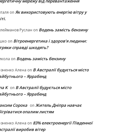
нергетичну мережу від перевантаження
Як використовують енергію вітру у
таля
on
іті.
Водень замість бензину
лейманов Руслан
on
Вітроенергетика і здоров’я людини:
ішко
on
ітряки cправді шкодять?
Водень замість бензину
икола
on
В Австралії будується місто
озненко Алена
on
айбутнього – Яррабенд
na K
В Австралії будується місто
on
айбутнього – Яррабенд
аксим Сорока
Житель Дніпра навчає
on
бігріватися опалим листям
83% електроенергії Південної
озненко Алена
on
стралії виробив вітер