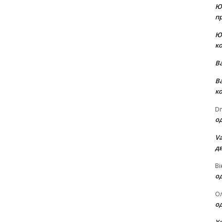
Ю
пр
Ю
к
В
В
к
Dm
о
Va
д
Ві
о
О
о