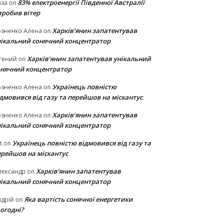
83% електроенергії Південної Австралії
иза
on
иробив вітер
Харків’янин запатентував
озненко Алена
on
нікальний сонячний концентратор
Харків’янин запатентував унікальний
гений
on
онячний концентратор
Українець повністю
озненко Алена
on
дмовився від газу та перейшов на міскантус
Харків’янин запатентував
озненко Алена
on
нікальний сонячний концентратор
Українець повністю відмовився від газу та
t
on
ерейшов на міскантус
Харків’янин запатентував
лександр
on
нікальний сонячний концентратор
Яка вартість сонячної енергетики
дрій
on
огодні?