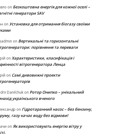
Безкоштовна енергія для кожної оселі –
авло
on
гнітні генератори SAV
Установка для отримання біогазу своїми
ан
on
уками
Вертикальні та горизонтальні
sadmin
on
ітрогенератори: порівняння та переваги
Характеристики, класифікація і
рій
on
ідмінності вітрогенератора Ленца
Самі дивовижні проекти
рій
on
ітрогенераторів
Ротор Онипко – унікальний
drii Danilchuk
on
нахід українського вченого
Гідротаранний насос – без бензину,
лександр
on
руму, газу качає воду без відмови!
Як використовують енергію вітру у
тачи
on
іті.