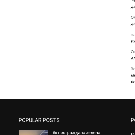
Ye
д
Ол
д
ru
ру
Св
а
В
м
ен
POPULAR POSTS
P
Як постраждала зелена
І