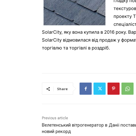
гладку по
текстуров
проекту T
спеціаліс
SolarCity, яку вона купила в 2016 року. Ва
SolarCity відмовилася від продаж у форма
торгівлю та торгівлі в роздріб.
Share
Previous article
Велетенський вітрогенератор в Данії постав
новий рекорд