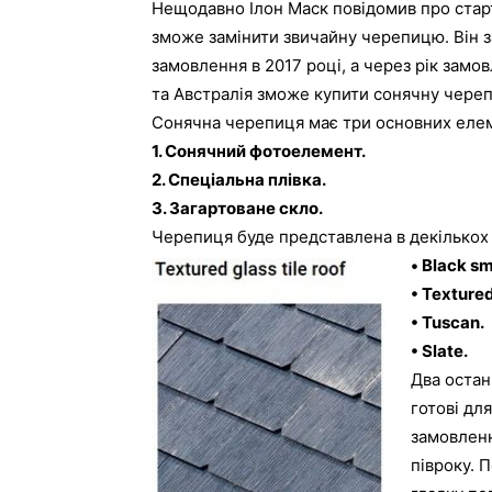
Нещодавно Ілон Маск повідомив про старт
зможе замінити звичайну черепицю. Він з
замовлення в 2017 році, а через рік замо
та Австралія зможе купити сонячну череп
Сонячна черепиця має три основних еле
1. Сонячний фотоелемент.
2. Спеціальна плівка.
3. Загартоване скло.
Черепиця буде представлена в декількох 
• Black sm
• Textured
• Tuscan.
• Slate.
Два остан
готові дл
замовлен
півроку. 