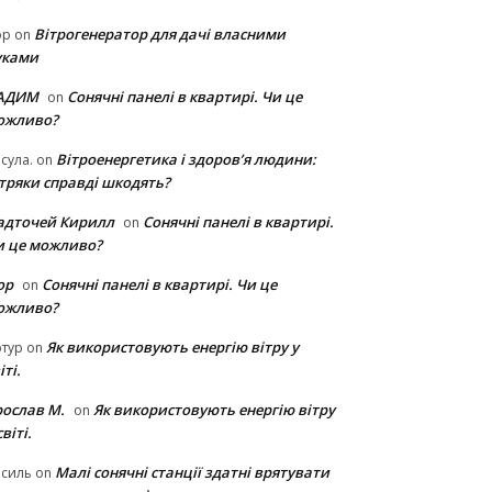
Вітрогенератор для дачі власними
ор
on
уками
АДИМ
Сонячні панелі в квартирі. Чи це
on
ожливо?
Вітроенергетика і здоров’я людини:
сула.
on
ітряки cправді шкодять?
адточей Кирилл
Сонячні панелі в квартирі.
on
и це можливо?
ор
Сонячні панелі в квартирі. Чи це
on
ожливо?
Як використовують енергію вітру у
тур
on
іті.
рослав М.
Як використовують енергію вітру
on
світі.
Малі сонячні станції здатні врятувати
асиль
on