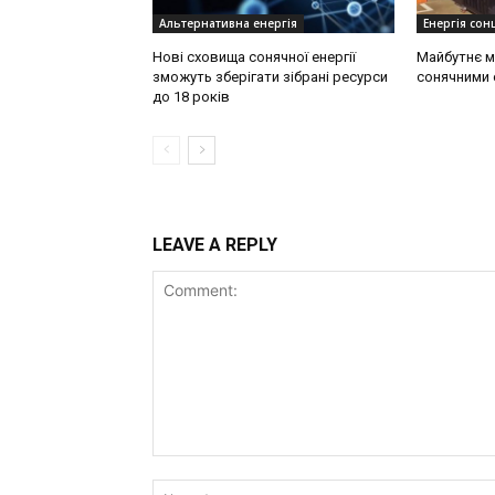
Альтернативна енергія
Енергія сонц
Нові сховища сонячної енергії
Майбутнє м
зможуть зберігати зібрані ресурси
сонячними 
до 18 років
LEAVE A REPLY
Comment: