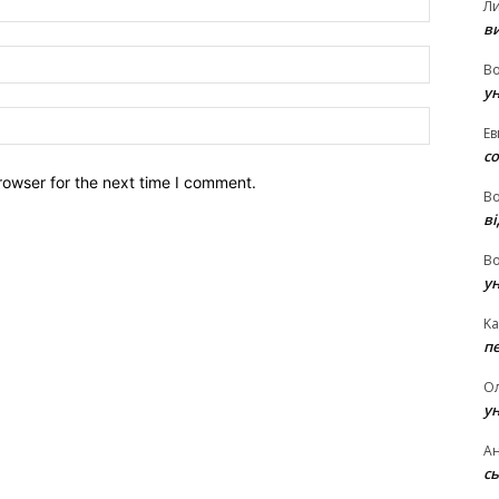
Л
в
Email:*
В
у
Website:
Ев
с
rowser for the next time I comment.
В
ві
В
у
Ka
п
О
у
Ан
сь