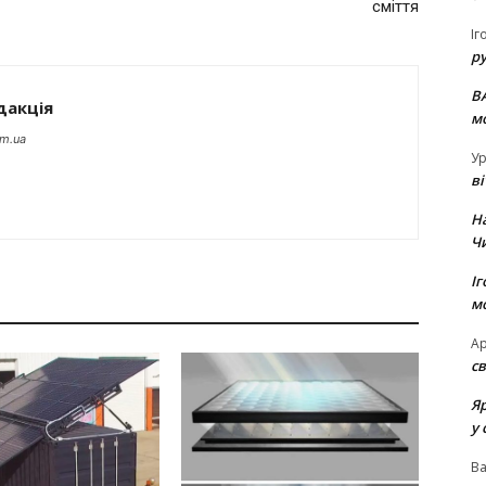
сміття
Іг
р
В
дакція
м
om.ua
Ур
в
Н
Ч
Іг
м
Ар
св
Я
у 
В