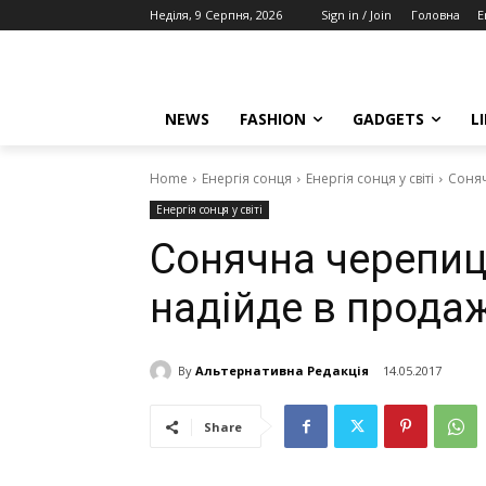
Неділя, 9 Серпня, 2026
Sign in / Join
Головна
E
NEWS
FASHION
GADGETS
L
Home
Енергія сонця
Енергія сонця у світі
Соняч
Енергія сонця у світі
Сонячна черепиця
надійде в прода
By
Альтернативна Редакція
14.05.2017
Share