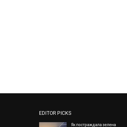
EDITOR PICKS
Як постраждала зелена