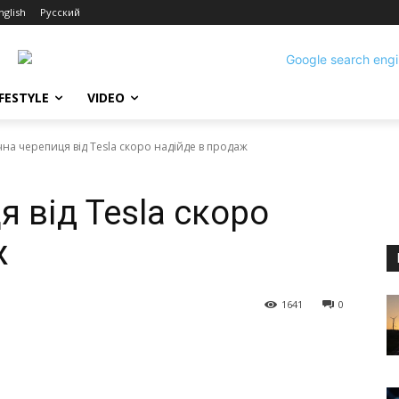
nglish
Русский
IFESTYLE
VIDEO
на черепиця від Tesla скоро надійде в продаж
 від Tesla скоро
ж
1641
0