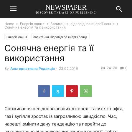
NEWSPAPER
DISCOVER THE ART OF PUBLISHING
Home
Енергія сонця
Запитання-відповіді по енергії сонця
Сонячна енергія та її використання
Енергія сонця
Запитання-відповіді по енергії сонця
Сонячна енергія та її
використання
24170
0
By
Альтернативна Редакція
-
23.02.2016
Споживання невідновлюваних джерел, таких як нафта,
газ і вугілля зростає із загрозливою швидкістю. Час,
нарешті,змінити дану тенденцію та перейти до
використання відновлюваних джерел енергії, тобто