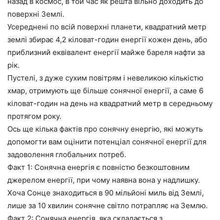
назад в космос, в той час як решта вільно доходить до
поверхні Землі.
Усереднені по всій поверхні планети, квадратний метр
землі збирає 4,2 кіловат-годин енергії кожен день, або
приблизний еквівалент енергії майже бареля нафти за
рік.
Пустелі, з дуже сухим повітрям і невеликою кількістю
хмар, отримують ще більше сонячної енергії, а саме 6
кіловат-годин на день на квадратний метр в середньому
протягом року.
Ось ще кілька фактів про сонячну енергію, які можуть
допомогти вам оцінити потенціал сонячної енергії для
задоволення глобальних потреб.
Факт 1: Сонячна енергія є повністю безкоштовним
джерелом енергії, при чому наявна вона у надлишку.
Хоча Сонце знаходиться в 90 мільйоні миль від Землі,
лише за 10 хвилин сонячне світло потрапляє на Землю.
Факт 2: Сонячна енергія, яка складається з