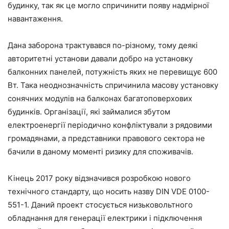
будинку, так як це могло спричинити появу надмірної
навантаження.
Дана заборона трактувався по-різному, тому деякі
авторитетні установи давали добро на установку
балконних панелей, потужність яких не перевищує 600
Вт. Така неоднозначність спричинила масову установку
сонячних модулів на балконах багатоповерхових
будинків. Організації, які займалися збутом
електроенергії періодично конфліктували з рядовими
громадянами, а представники правового сектора не
бачили в даному моменті ризику для споживачів.
Кінець 2017 року відзначився розробкою нового
технічного стандарту, що носить назву DIN VDE 0100-
551-1. Даний проект стосується низьковольтного
обладнання для генерації електрики і підключення