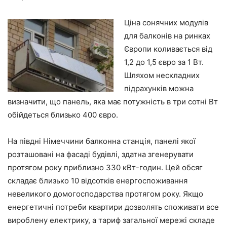
Ціна сонячних модулів
для балконів на ринках
Європи коливається від
1,2 до 1,5 євро за 1 Вт.
Шляхом нескладних
підрахунків можна
визначити, що панель, яка має потужність в три сотні Вт
обійдеться близько 400 євро.
На півдні Німеччини балконна станція, панелі якої
розташовані на фасаді будівлі, здатна згенерувати
протягом року приблизно 330 кВт-годин. Цей обсяг
складає близько 10 відсотків енергоспоживання
невеликого домогосподарства протягом року. Якщо
енергетичні потреби квартири дозволять споживати все
вироблену електрику, а тариф загальної мережі складе