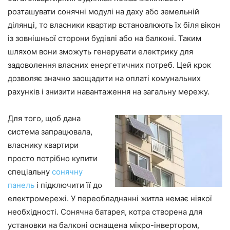
розташувати сонячні модулі на даху або земельній
ділянці, то власники квартир встановлюють їх біля вікон
із зовнішньої сторони будівлі або на балконі. Таким
шляхом вони зможуть генерувати електрику для
задоволення власних енергетичних потреб. Цей крок
дозволяє значно заощадити на оплаті комунальних
рахунків і знизити навантаження на загальну мережу.
Для того, щоб дана
система запрацювала,
власнику квартири
просто потрібно купити
спеціальну
сонячну
панель
і підключити її до
електромережі. У переобладнанні житла немає ніякої
необхідності. Сонячна батарея, котра створена для
установки на балконі оснащена мікро-інвертором,