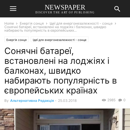
NEWSPAPER
DISCOVER THE ART OF PUBLISHING
Home
Енергія сонця
Ідеї для енергонезалежності - сонце
Сонячні батареї, встановлені на лоджіях і балконах, швидко
набирають популярність в європейських...
Енергія сонця
Ідеї для енергонезалежності - сонце
Сонячні батареї,
встановлені на лоджіях і
балконах, швидко
набирають популярність в
європейських країнах
2985
0
By
Альтернативна Редакція
-
25.03.2018