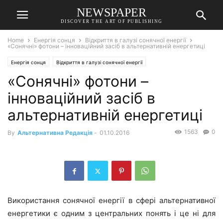
NEWSPAPER
DISCOVER THE ART OF PUBLISHING
Home
Енергія сонця
Відкриття в галузі сонячної енергії
«Сонячні» фотони – інноваційний засіб в альтернативній енергетиці
Енергія сонця
Відкриття в галузі сонячної енергії
«Сонячні» фотони –
інноваційний засіб в
альтернативній енергетиці
1563
0
By
Альтернативна Редакція
-
01.10.2016
Використання сонячної енергії в сфері альтернативної
енергетики є одним з центральних понять і це ні для