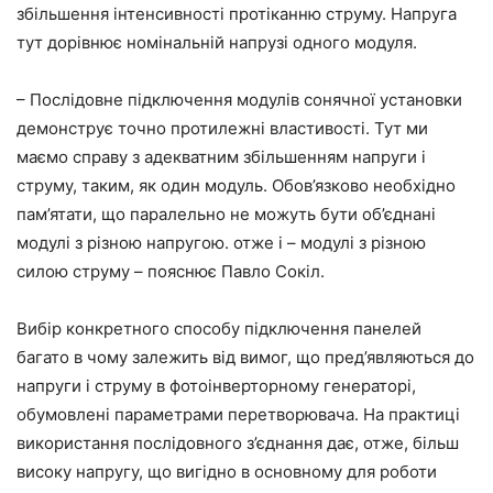
збільшення інтенсивності протіканню струму. Напруга
тут дорівнює номінальній напрузі одного модуля.
– Послідовне підключення модулів сонячної установки
демонструє точно протилежні властивості. Тут ми
маємо справу з адекватним збільшенням напруги і
струму, таким, як один модуль. Обов’язково необхідно
пам’ятати, що паралельно не можуть бути об’єднані
модулі з різною напругою. отже і – модулі з різною
силою струму – пояснює Павло Сокіл.
Вибір конкретного способу підключення панелей
багато в чому залежить від вимог, що пред’являються до
напруги і струму в фотоінверторному генераторі,
обумовлені параметрами перетворювача. На практиці
використання послідовного з’єднання дає, отже, більш
високу напругу, що вигідно в основному для роботи