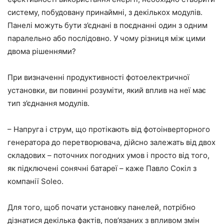
систему, побудовану принаймні, з декількох модулів.
Панелі можуть бути з’єднані в поєднанні один з одним
паралельно або послідовно. У чому різниця між цими
двома рішеннями?
При визначенні продуктивності фотоелектричної
установки, ви повинні розуміти, який вплив на неї має
тип з’єднання модулів.
– Напруга і струм, що протікають від фотоінверторного
генератора до перетворювача, дійсно залежать від двох
складових – поточних погодних умов і просто від того,
як підключені сонячні батареї – каже Павло Сокіл з
компанії Soleo.
Для того, щоб почати установку панелей, потрібно
дізнатися декілька фактів, пов’язаних з впливом змін