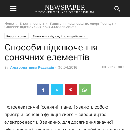
NEWSPAPER
DISCOVER THE ART OF PUBLISHING
Home
Енергія сонця
Запитання-відповіді по енергії сонця
Способи підключення сонячних елементів
Енергія сонця
Запитання-відповіді по енергії сонця
Способи підключення
сонячних елементів
2167
0
By
Альтернативна Редакція
-
30.04.2016
Фотоелектричні (сонячні) панелі являють собою
пристрій, основна функція якого – виробництво
електроенергії. Звичайно, для досягнення значної
ефективності використання енергії, необхідно створити