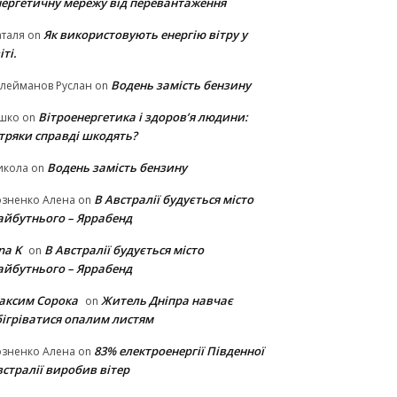
нергетичну мережу від перевантаження
Як використовують енергію вітру у
таля
on
іті.
Водень замість бензину
лейманов Руслан
on
Вітроенергетика і здоров’я людини:
ішко
on
ітряки cправді шкодять?
Водень замість бензину
икола
on
В Австралії будується місто
озненко Алена
on
айбутнього – Яррабенд
na K
В Австралії будується місто
on
айбутнього – Яррабенд
аксим Сорока
Житель Дніпра навчає
on
бігріватися опалим листям
83% електроенергії Південної
озненко Алена
on
стралії виробив вітер