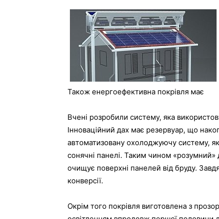
Також енергоефективна покрівля має
Вчені розробили систему, яка використо
Інноваційний дах має резервуар, що накоп
автоматизовану охолоджуючу систему, як
сонячні панелі. Таким чином «розумний» 
очищує поверхні панелей від бруду. Завд
конверсії.
Окрім того покрівля виготовлена з прозо
освітленням впродовж першої половини д