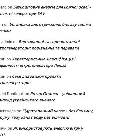
Безкоштовна енергія для кожної оселі –
авло
on
гнітні генератори SAV
Установка для отримання біогазу своїми
ан
on
уками
Вертикальні та горизонтальні
sadmin
on
ітрогенератори: порівняння та переваги
Характеристики, класифікація і
рій
on
ідмінності вітрогенератора Ленца
Самі дивовижні проекти
рій
on
ітрогенераторів
Ротор Онипко – унікальний
drii Danilchuk
on
нахід українського вченого
Гідротаранний насос – без бензину,
лександр
on
руму, газу качає воду без відмови!
Як використовують енергію вітру у
тачи
on
іті.