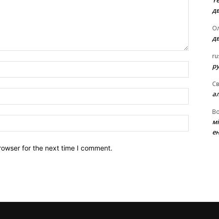
Ye
д
Ол
д
ru
ру
Name:*
Св
Email:*
а
В
Website:
м
ен
rowser for the next time I comment.