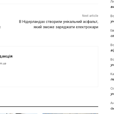
Л
в
В
Next article
у
В Нідерландах створили унікальний асфальт,
є
який зможе заряджати електрокари
Ев
с
В
ві
дакція
В
om.ua
у
Ka
п
О
у
Ан
сь