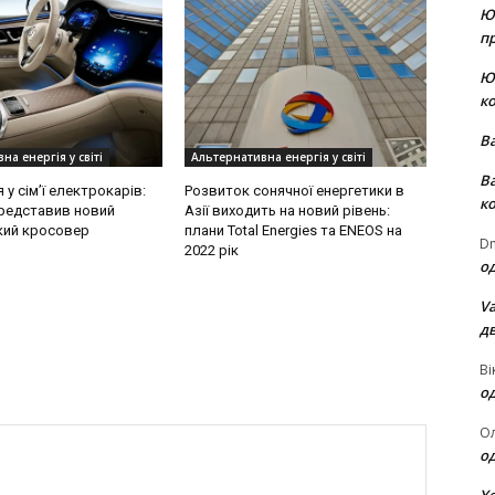
Ю
пр
Ю
к
В
на енергія у світі
Альтернативна енергія у світі
В
у сім’ї електрокарів:
Розвиток сонячної енергетики в
к
редставив новий
Азії виходить на новий рівень:
кий кросовер
плани Total Energies та ENEOS на
Dm
2022 рік
о
Va
д
Ві
о
О
о