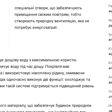
П
спеціальні отвори, що забезпечують
ма
приміщення свіжим повітрям, тобто
Ів
створюють природну вентиляцію, яка не
р
потребує енергозатрат.
Sy
в
Ю
в
вує дощову воду з максимальною користю.
Ю
ичує воду під час дощу. Покрівля має
в
а і використовує накоплену рідину, омиваючи
An
дах одночасно виконує дві функції: охолоджує та
ви
яки такій системі підтримується підвищений рівень
О
ст
рого матеріалу, що забезпечує будинок природнім
И
св
ня. Інженери зазначають, що інноваційних дах