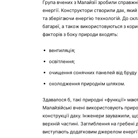
Група вчених з Малайзії зробили справжн
енергії. Конструктори створили дах, яки
та зберігаючи енергію технологій. До скла
батареї, а також використовуються з кор
факторів з боку природи входять:
вентиляція;
освітлення;
очищення сонячних панелей від бруду
охолодження природнім шляхом.
Здавалося б, такі природні «функції» мают
Малайзійські вчені використовують приро
конструкції даху. Інженери зауважили, що 
верхній частині. Заглиблення на гребені д
виступають додатковим джерелом енергії