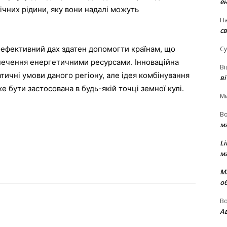
е
ічних рідини, яку вони надалі можуть
На
св
оефективний дах здатен допомогти країнам, що
Су
печення енергетичними ресурсами. Інноваційна
В
тичні умови даного регіону, але ідея комбінування
в
 бути застосована в будь-якій точці земної кулі.
М
В
м
Li
м
М
о
В
Ав