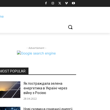
- Advertisment -
MOST POPULAR
Як постраждала зелена
енергетика в Україні через
війну з Росією
28.04.2022
Нові сховища сонячної енергії