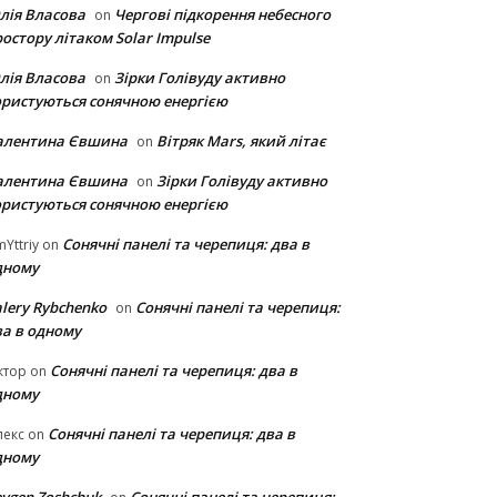
лія Власова
Чергові підкорення небесного
on
остору літаком Solar Impulse
лія Власова
Зірки Голівуду активно
on
ористуються сонячною енергією
алентина Євшина
Вітряк Mars, який літає
on
алентина Євшина
Зірки Голівуду активно
on
ористуються сонячною енергією
Сонячні панелі та черепиця: два в
Yttriy
on
дному
lery Rybchenko
Сонячні панелі та черепиця:
on
ва в одному
Сонячні панелі та черепиця: два в
ктор
on
дному
Сонячні панелі та черепиця: два в
лекс
on
дному