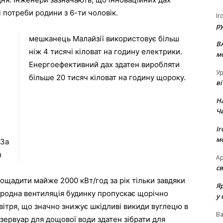
потреби родини з 6-ти чоловік.
Іг
р
мешканець Малайзії використовує більш
В
ніж 4 тисячі кіловат на годину електрики.
м
Енергоефективний дах здатен виробляти
Ур
більше 20 тисяч кіловат на годину щороку.
в
Н
Ч
Іг
м
За
н
Ар
св
щадити майже 2000 кВт/год за рік тільки завдяки
Я
родна вентиляція будинку пропускає щорічно
у 
вітря, що значно знижує шкідливі викиди вуглецю в
В
ервуар для дощової води здатен зібрати для