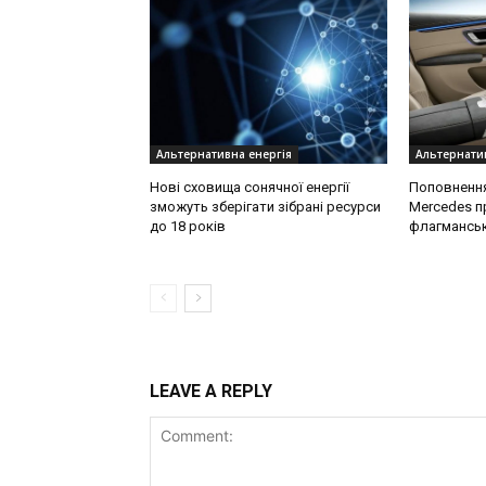
Альтернативна енергія
Альтернатив
Нові сховища сонячної енергії
Поповнення 
зможуть зберігати зібрані ресурси
Mercedes п
до 18 років
флагмансь
LEAVE A REPLY