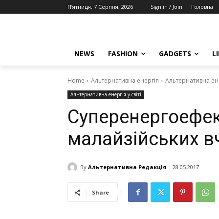
П’ятниця, 7 Серпня, 2026
Sign in / Join
Головна
NEWS
FASHION
GADGETS
L
Home
Альтернативна енергія
Альтернативна енер
Альтернативна енергія у світі
Суперенергоефек
малайзійських в
By
Альтернативна Редакція
28.05.2017
Share