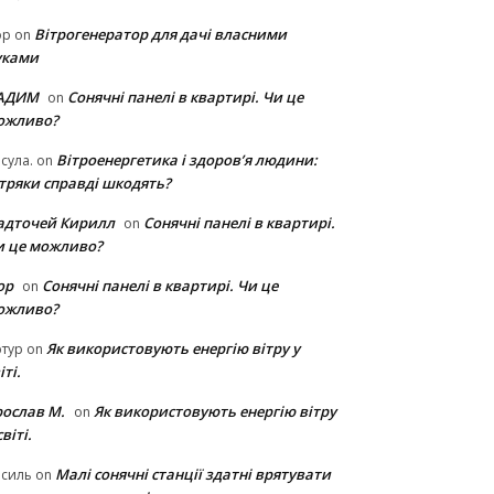
Вітрогенератор для дачі власними
ор
on
уками
АДИМ
Сонячні панелі в квартирі. Чи це
on
ожливо?
Вітроенергетика і здоров’я людини:
сула.
on
ітряки cправді шкодять?
адточей Кирилл
Сонячні панелі в квартирі.
on
и це можливо?
ор
Сонячні панелі в квартирі. Чи це
on
ожливо?
Як використовують енергію вітру у
тур
on
іті.
рослав М.
Як використовують енергію вітру
on
світі.
Малі сонячні станції здатні врятувати
асиль
on