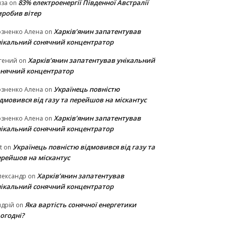
83% електроенергії Південної Австралії
иза
on
иробив вітер
Харків’янин запатентував
озненко Алена
on
нікальний сонячний концентратор
Харків’янин запатентував унікальний
гений
on
онячний концентратор
Українець повністю
озненко Алена
on
дмовився від газу та перейшов на міскантус
Харків’янин запатентував
озненко Алена
on
нікальний сонячний концентратор
Українець повністю відмовився від газу та
t
on
ерейшов на міскантус
Харків’янин запатентував
лександр
on
нікальний сонячний концентратор
Яка вартість сонячної енергетики
дрій
on
огодні?