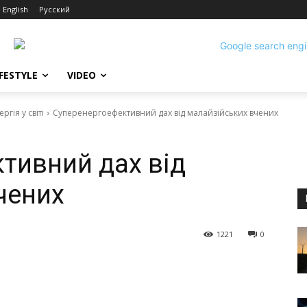
English
Русский
IFESTYLE
VIDEO
гія у світі
Суперенергоефективний дах від малайзійських вчених
тивний дах від
чених
1221
0