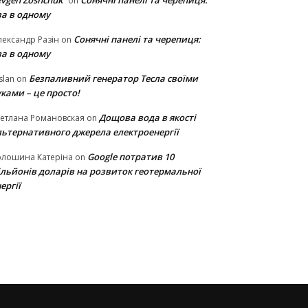
vgen Zoshchuk
Сонячні панелі та черепиця:
on
ва в одному
Сонячні панелі та черепиця:
ександр Разін
on
ва в одному
Безпаливний генератор Тесла своїми
slan
on
ками – це просто!
Дощова вода в якості
етлана Романовская
on
льтернативного джерела електроенергії
Google потратив 10
олошина Катеріна
on
ільйонів доларів на розвиток геотермальної
ергії