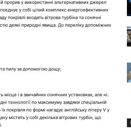
ій прорив у використанні альтернативних джерел
й поєднує у собі цілий комплекс енергоефективних
ду покрівлі входить вітрова турбіна та сонячні
истю деякі природні явища. До переліку допоміжних
 та пилу за допомогою дощу;
ь місце і в звичайних сонячних установках, але ні.
дні технології по максимуму завдяки спеціальній
їх покрівля по формі нагадує англійську літеру V у
аху містить у собі декілька вітрових турбін, що
.