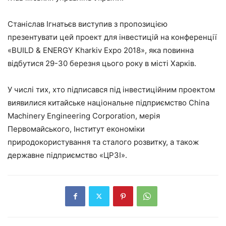
Станіслав Ігнатьєв виступив з пропозицією
презентувати цей проект для інвестицій на конференції
«ВUІLD & ЕNЕRGY Khаrkіv Ехро 2018», яка повинна
відбутися 29-30 березня цього року в місті Харків.
У числі тих, хто підписався під інвестиційним проектом
виявилися китайське національне підприємство Сhіnа
Масhіnеry Еngіnееrіng Соrроrаtіоn, мерія
Первомайського, Інститут економіки
природокористування та сталого розвитку, а також
державне підприємство «ЦРЗІ».