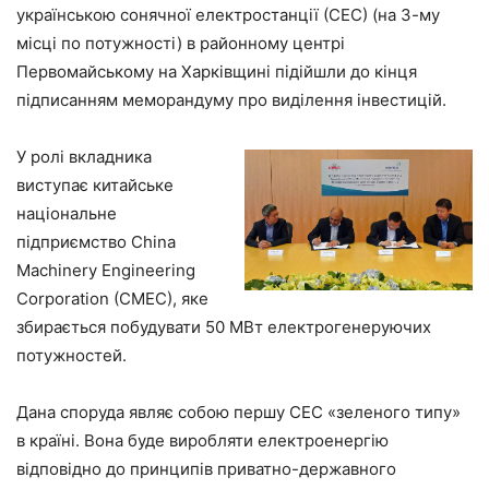
українською сонячної електростанції (СЕС) (на 3-му
місці по потужності) в районному центрі
Первомайському на Харківщині підійшли до кінця
підписанням меморандуму про виділення інвестицій.
У ролі вкладника
виступає китайське
національне
підприємство Сhіnа
Масhіnеry Еngіnееrіng
Соrроrаtіоn (CMEC), яке
збирається побудувати 50 МВт електрогенеруючих
потужностей.
Дана споруда являє собою першу СЕС «зеленого типу»
в країні. Вона буде виробляти електроенергію
відповідно до принципів приватно-державного