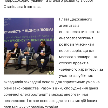
природокористування та сталого розвитку в особі
Станіслава Ігнатьєва.
Глава Державного
агентства з
енергоефективності та
енергозбереження
розповів учасникам
переговорів, що для
масового поширення
схожих проектів
«зеленого характеру» за
участю зарубіжних
вкладників закладені основи для сприятливих умов на
рівні законодавства. Разом з цим, спорудження даної
сонячної електростанції в межах енергетичної
незалежності стане основою для активних дій інших
глав міських управлінь України.