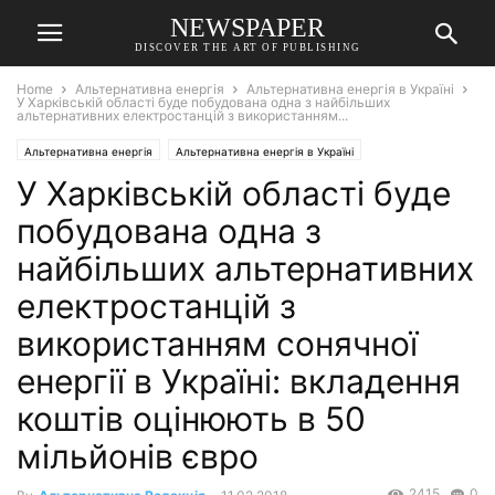
NEWSPAPER
DISCOVER THE ART OF PUBLISHING
Home
Альтернативна енергія
Альтернативна енергія в Україні
У Харківській області буде побудована одна з найбільших
альтернативних електростанцій з використанням...
Альтернативна енергія
Альтернативна енергія в Україні
У Харківській області буде
побудована одна з
найбільших альтернативних
електростанцій з
використанням сонячної
енергії в Україні: вкладення
коштів оцінюють в 50
мільйонів євро
2415
0