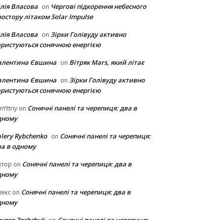
лія Власова
Чергові підкорення небесного
on
остору літаком Solar Impulse
лія Власова
Зірки Голівуду активно
on
ористуються сонячною енергією
алентина Євшина
Вітряк Mars, який літає
on
алентина Євшина
Зірки Голівуду активно
on
ористуються сонячною енергією
Сонячні панелі та черепиця: два в
Yttriy
on
дному
lery Rybchenko
Сонячні панелі та черепиця:
on
ва в одному
Сонячні панелі та черепиця: два в
ктор
on
дному
Сонячні панелі та черепиця: два в
лекс
on
дному