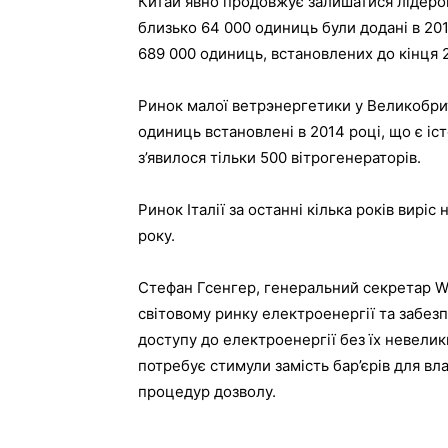
Китай явно продовжує залишатися лідером
близько 64 000 одиниць були додані в 201
689 000 одиниць, встановлених до кінця 
Ринок малої ветрэнергетики у Великобрит
одиниць встановлені в 2014 році, що є іс
з’явилося тільки 500 вітрогенераторів.
Ринок Італії за останні кілька років вирі
року.
Стефан Гсенгер, генеральний секретар W
світовому ринку електроенергії та забезп
доступу до електроенергії без їх невелик
потребує стимули замість бар’єрів для вл
процедур дозволу.