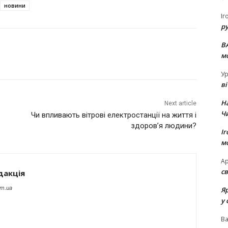
новини
Іг
р
В
м
Ур
в
Н
Next article
Ч
Чи впливають вітрові електростанції на життя і
здоров’я людини?
Іг
м
Ар
св
дакція
om.ua
Я
у 
В