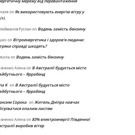
нергетичну мережу від перевантаження
Як використовують енергію вітру у
таля
on
іті.
Водень замість бензину
лейманов Руслан
on
Вітроенергетика і здоров’я людини:
ішко
on
ітряки cправді шкодять?
Водень замість бензину
икола
on
В Австралії будується місто
озненко Алена
on
айбутнього – Яррабенд
na K
В Австралії будується місто
on
айбутнього – Яррабенд
аксим Сорока
Житель Дніпра навчає
on
бігріватися опалим листям
83% електроенергії Південної
озненко Алена
on
стралії виробив вітер