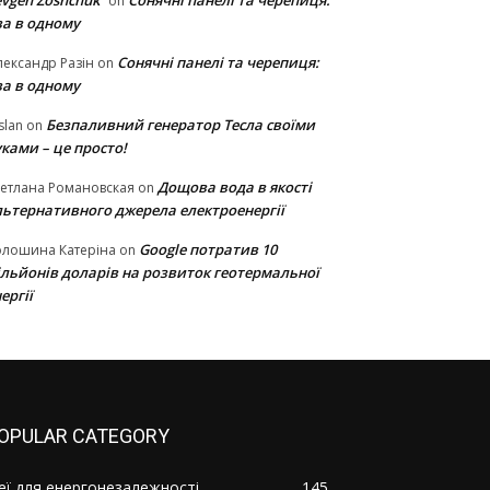
vgen Zoshchuk
Сонячні панелі та черепиця:
on
ва в одному
Сонячні панелі та черепиця:
ександр Разін
on
ва в одному
Безпаливний генератор Тесла своїми
slan
on
ками – це просто!
Дощова вода в якості
етлана Романовская
on
льтернативного джерела електроенергії
Google потратив 10
олошина Катеріна
on
ільйонів доларів на розвиток геотермальної
ергії
OPULAR CATEGORY
деї для енергонезалежності
145