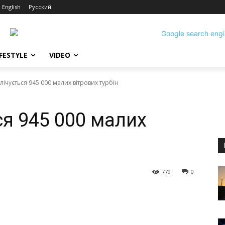
English
Русский
IFESTYLE
VIDEO
налічується 945 000 малих вітрових турбін
ься 945 000 малих
779
0