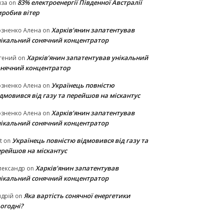
83% електроенергії Південної Австралії
иза
on
иробив вітер
Харків’янин запатентував
озненко Алена
on
нікальний сонячний концентратор
Харків’янин запатентував унікальний
гений
on
онячний концентратор
Українець повністю
озненко Алена
on
дмовився від газу та перейшов на міскантус
Харків’янин запатентував
озненко Алена
on
нікальний сонячний концентратор
Українець повністю відмовився від газу та
t
on
ерейшов на міскантус
Харків’янин запатентував
лександр
on
нікальний сонячний концентратор
Яка вартість сонячної енергетики
дрій
on
огодні?