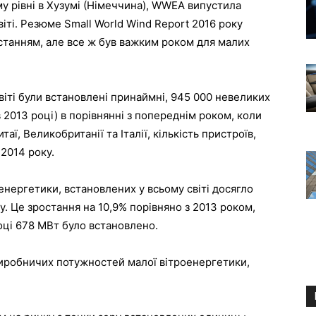
ому рівні в Хузумі (Німеччина), WWEA випустила
віті. Резюме Small World Wind Report 2016 року
останням, але все ж був важким роком для малих
світі були встановлені принаймні, 945 000 невеликих
в 2013 році) в порівнянні з попереднім роком, коли
аї, Великобританії та Італії, кількість пристроїв,
2014 року.
енергетики, встановлених у всьому світі досягло
. Це зростання на 10,9% порівняно з 2013 роком,
оці 678 МВт було встановлено.
виробничих потужностей малої вітроенергетики,