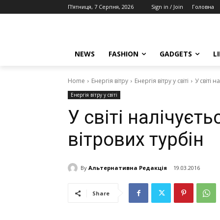
П’ятниця, 7 Серпня, 2026
Sign in / Join
Головна
NEWS
FASHION
GADGETS
L
Home
Енергія вітру
Енергія вітру у світі
У світі 
Енергія вітру у світі
У світі налічуєт
вітрових турбін
By
Альтернативна Редакція
19.03.2016
Share