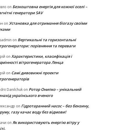
Безкоштовна енергія для кожної оселі –
авло
on
гнітні генератори SAV
Установка для отримання біогазу своїми
ан
on
уками
Вертикальні та горизонтальні
sadmin
on
ітрогенератори: порівняння та переваги
Характеристики, класифікація і
рій
on
ідмінності вітрогенератора Ленца
Самі дивовижні проекти
рій
on
ітрогенераторів
Ротор Онипко – унікальний
drii Danilchuk
on
нахід українського вченого
Гідротаранний насос – без бензину,
лександр
on
руму, газу качає воду без відмови!
Як використовують енергію вітру у
тачи
on
іті.