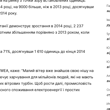
 на ринку з точки зору встановлених одиниць:
П
4 році, на 9000 більше, ніж в 2013 році, досягнувши
ма
2014 року.
Ів
р
анії демонструє зростання в 2014 році, 2 237
тотним збільшенням порівняно з 2013 роком, коли
Sy
в
Ю
с на 71%, досягнувши 1 610 одиниць до кінця 2014
в
Ю
в
WEA, каже: “Малий вітер вже знайшов свою нішу на
An
ечує харчування для мільйонів людей, які не мають
ви
их вітрових турбін. Щоб рости далі, промисловість
асного споживання електроенергії і простих
О
ст
И
св