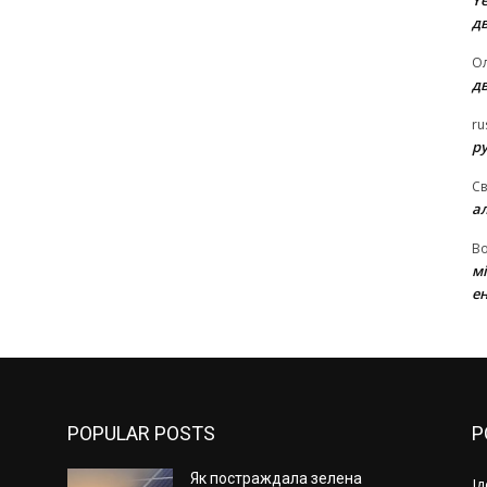
Ye
д
Ол
д
ru
ру
Св
а
В
м
ен
POPULAR POSTS
P
Як постраждала зелена
І