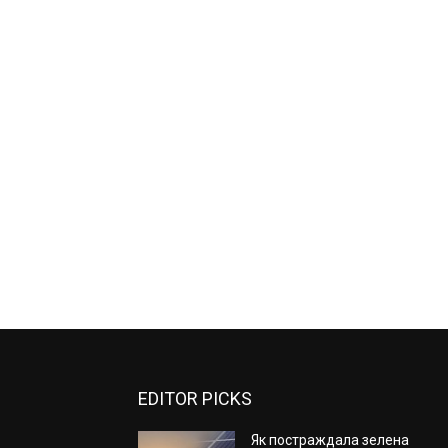
EDITOR PICKS
Як постраждала зелена