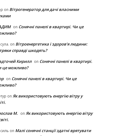
Вітрогенератор для дачі власними
ор
on
уками
АДИМ
Сонячні панелі в квартирі. Чи це
on
ожливо?
Вітроенергетика і здоров’я людини:
сула.
on
ітряки cправді шкодять?
адточей Кирилл
Сонячні панелі в квартирі.
on
и це можливо?
ор
Сонячні панелі в квартирі. Чи це
on
ожливо?
Як використовують енергію вітру у
тур
on
іті.
рослав М.
Як використовують енергію вітру
on
світі.
Малі сонячні станції здатні врятувати
асиль
on