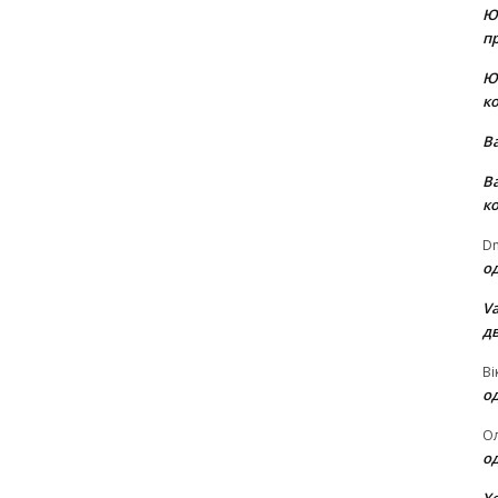
Ю
пр
Ю
к
В
В
к
Dm
о
Va
д
Ві
о
О
о