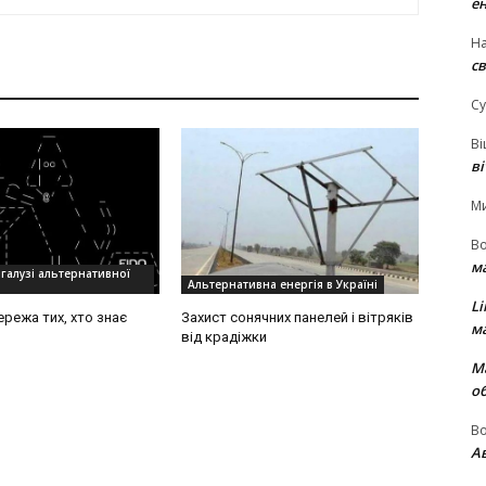
е
На
св
Су
В
в
М
В
м
 галузі альтернативної
Альтернативна енергія в Україні
Li
ережа тих, хто знає
Захист сонячних панелей і вітряків
м
від крадіжки
М
о
В
Ав