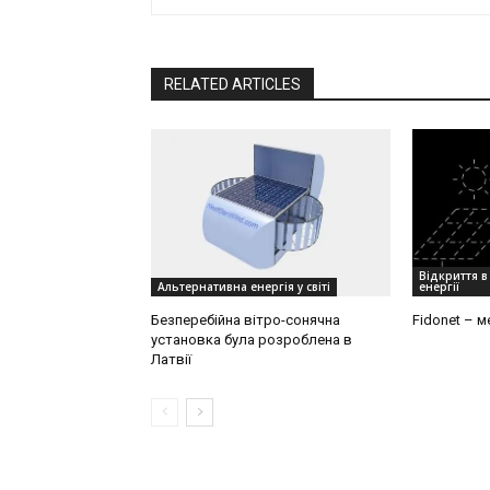
RELATED ARTICLES
Відкриття в
Альтернативна енергія у світі
енергії
Безперебійна вітро-сонячна
Fidonet – м
установка була розроблена в
Латвії