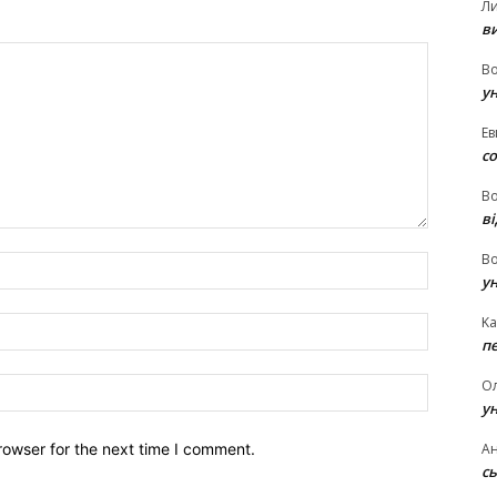
Л
в
В
у
Ев
с
В
ві
В
Name:*
у
Ka
Email:*
п
Website:
О
у
rowser for the next time I comment.
Ан
сь