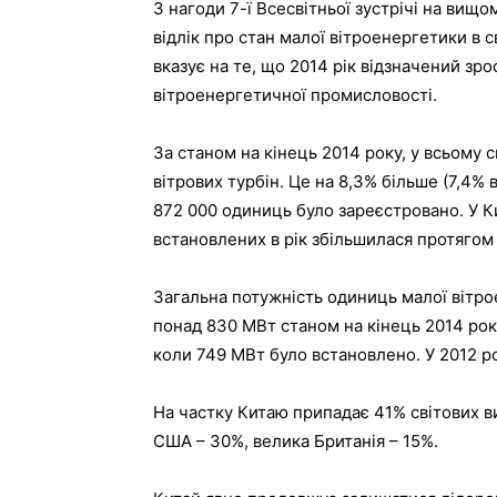
З нагоди 7-ї Всесвітньої зустрічі на вищ
відлік про стан малої вітроенергетики в с
вказує на те, що 2014 рік відзначений зр
вітроенергетичної промисловості.
За станом на кінець 2014 року, у всьому 
вітрових турбін. Це на 8,3% більше (7,4% 
872 000 одиниць було зареєстровано. У Кит
встановлених в рік збільшилася протягом 
Загальна потужність одиниць малої вітро
понад 830 МВт станом на кінець 2014 року
коли 749 МВт було встановлено. У 2012 р
На частку Китаю припадає 41% світових 
США – 30%, велика Британія – 15%.