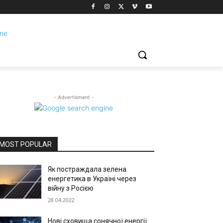
- Advertisment -
MOST POPULAR
Як постраждала зелена
енергетика в Україні через
війну з Росією
28.04.2022
Нові сховища сонячної енергії