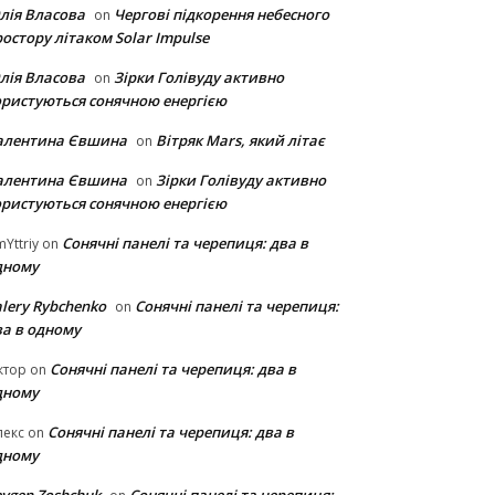
лія Власова
Чергові підкорення небесного
on
остору літаком Solar Impulse
лія Власова
Зірки Голівуду активно
on
ористуються сонячною енергією
алентина Євшина
Вітряк Mars, який літає
on
алентина Євшина
Зірки Голівуду активно
on
ористуються сонячною енергією
Сонячні панелі та черепиця: два в
Yttriy
on
дному
lery Rybchenko
Сонячні панелі та черепиця:
on
ва в одному
Сонячні панелі та черепиця: два в
ктор
on
дному
Сонячні панелі та черепиця: два в
лекс
on
дному