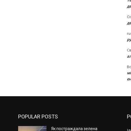
Ye
д
Ол
д
ru
ру
Св
а
В
м
ен
POPULAR POSTS
P
Як постраждала зелена
І