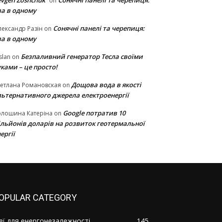
vgen Zoshchuk
Сонячні панелі та черепиця:
on
ва в одному
Сонячні панелі та черепиця:
ександр Разін
on
ва в одному
Безпаливний генератор Тесла своїми
slan
on
ками – це просто!
Дощова вода в якості
етлана Романовская
on
льтернативного джерела електроенергії
Google потратив 10
олошина Катеріна
on
ільйонів доларів на розвиток геотермальної
ергії
OPULAR CATEGORY
деї для енергонезалежності
145