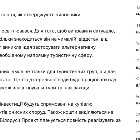
П
ма
ї сонця, як стверджують чиновники.
Ів
 освітлювався. Для того, щоб виправити ситуацію,
р
кільки знаходиться він на чималій віддстані від
Sy
т виникла ідея застосувати альтернативну
в
 необхідному напрямку туристичну сферу.
Ю
в
них умов не тільки для туристичних груп, а й для
Ю
багато. Центр джерельної води буде працювати над
в
акож влаштовувати тури та інші заходи.
An
ви
 Інвестиції будуть спрямовані на купівлю
тів очисних споруд. Також кошти виділяються на
О
ілорусії.Проект планується повність реалізувати за
ст
И
св