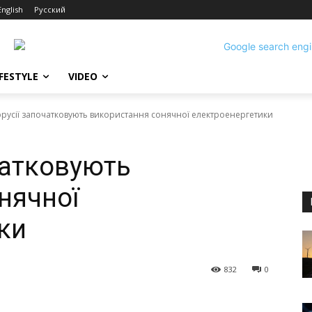
English
Русский
IFESTYLE
VIDEO
орусії започатковують використання сонячної електроенергетики
чатковують
нячної
ки
832
0