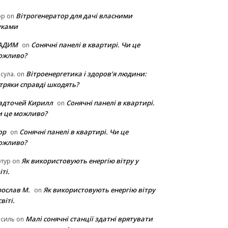
Вітрогенератор для дачі власними
ор
on
уками
АДИМ
Сонячні панелі в квартирі. Чи це
on
ожливо?
Вітроенергетика і здоров’я людини:
сула.
on
ітряки cправді шкодять?
адточей Кирилл
Сонячні панелі в квартирі.
on
и це можливо?
ор
Сонячні панелі в квартирі. Чи це
on
ожливо?
Як використовують енергію вітру у
тур
on
іті.
рослав М.
Як використовують енергію вітру
on
світі.
Малі сонячні станції здатні врятувати
асиль
on