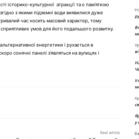
ті історико-культурної атракції та є пам’яткою
Іг
 згідно з якими підземні води виявилися дуже
р
тривалий час носить масовий характер, тому
В
 сприятливих умов для його подальшого розвитку.
м
альтернативної енергетики і рухається в
Ур
в
оро сонячні панелі з’являться на вулицях і
Н
Ч
Іг
м
Ар
св
Я
у 
Next article
В