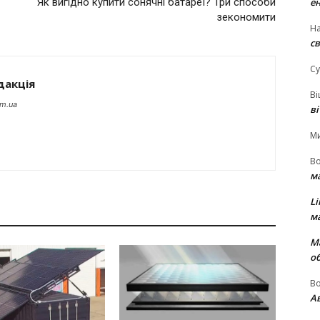
е
Як вигідно купити сонячні батареї? Три способи
зекономити
На
св
Су
дакція
В
om.ua
в
М
В
м
Li
м
М
о
В
Ав