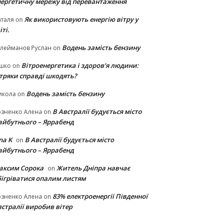
нергетичну мережу від перевантаження
Як використовують енергію вітру у
таля
on
іті.
Водень замість бензину
лейманов Руслан
on
Вітроенергетика і здоров’я людини:
ішко
on
ітряки cправді шкодять?
Водень замість бензину
икола
on
В Австралії будується місто
озненко Алена
on
айбутнього – Яррабенд
na K
В Австралії будується місто
on
айбутнього – Яррабенд
аксим Сорока
Житель Дніпра навчає
on
бігріватися опалим листям
83% електроенергії Південної
озненко Алена
on
стралії виробив вітер