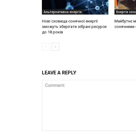
Альтернативна енергія
Енергія сонц
Нові сховища сонячної енергії
Майбутнє м
зможуть зберігати зібрані ресурси
сонячними 
до 18 років
LEAVE A REPLY
Comment: