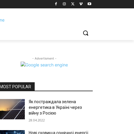
- Advertisment -
MOST POPULAR
Як постраждала зелена
енергетика в Україні через
війну з Росією
28.04.2022
Нові сховища сонячної енергії