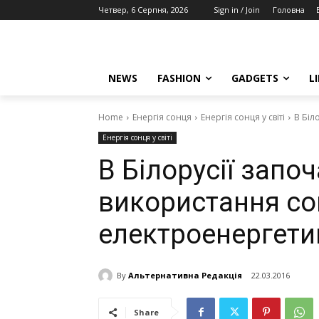
Четвер, 6 Серпня, 2026
Sign in / Join
Головна
NEWS
FASHION
GADGETS
L
Home
Енергія сонця
Енергія сонця у світі
В Біл
Енергія сонця у світі
В Білорусії запо
використання со
електроенергети
By
Альтернативна Редакція
22.03.2016
Share