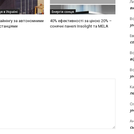
Л
в
я в Україні
Енергія сонця
В
айнінгу за автономними
40% ефективності за ціною 20% –
у
станціями
сонячні панелі Insolight та MELA
Ев
с
В
ві
В
у
Ka
п
О
у
Ан
сь