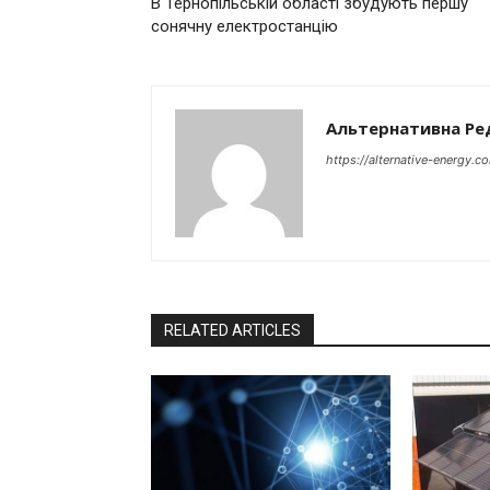
В Тернопільській області збудують першу
сонячну електростанцію
Альтернативна Ре
https://alternative-energy.c
RELATED ARTICLES