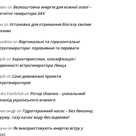
Безкоштовна енергія для кожної оселі –
авло
on
гнітні генератори SAV
Установка для отримання біогазу своїми
ан
on
уками
Вертикальні та горизонтальні
sadmin
on
ітрогенератори: порівняння та переваги
Характеристики, класифікація і
рій
on
ідмінності вітрогенератора Ленца
Самі дивовижні проекти
рій
on
ітрогенераторів
Ротор Онипко – унікальний
drii Danilchuk
on
нахід українського вченого
Гідротаранний насос – без бензину,
лександр
on
руму, газу качає воду без відмови!
Як використовують енергію вітру у
тачи
on
іті.