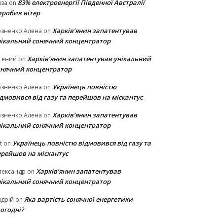
83% електроенергії Південної Австралії
иза
on
иробив вітер
Харків’янин запатентував
озненко Алена
on
нікальний сонячний концентратор
Харків’янин запатентував унікальний
гений
on
онячний концентратор
Українець повністю
озненко Алена
on
дмовився від газу та перейшов на міскантус
Харків’янин запатентував
озненко Алена
on
нікальний сонячний концентратор
Українець повністю відмовився від газу та
t
on
ерейшов на міскантус
Харків’янин запатентував
лександр
on
нікальний сонячний концентратор
Яка вартість сонячної енергетики
дрій
on
огодні?