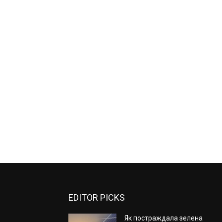
EDITOR PICKS
Як постраждала зелена