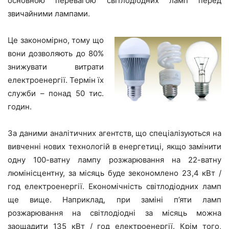
основною перевагою світлодіодних ламп перед
звичайними лампами.
Це закономірно, тому що
вони дозволяють до 80%
знижувати витрати
електроенергії. Термін їх
служби – понад 50 тис.
годин.
За даними аналітичних агентств, що спеціалізуються на
вивченні нових технологій в енергетиці, якщо замінити
одну 100-ватну лампу розжарювання на 22-ватну
люмінісцентну, за місяць буде зекономлено 23,4 кВт /
год електроенергії. Економічність світлодіодних ламп
ще вище. Наприклад, при заміні п’яти ламп
розжарювання на світлодіодні за місяць можна
заощадити 135 кВт / год електроенергії. Крім того,