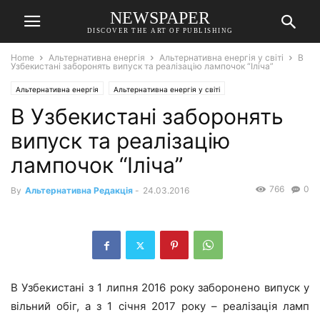
NEWSPAPER
DISCOVER THE ART OF PUBLISHING
Home
Альтернативна енергія
Альтернативна енергія у світі
В
Узбекистані заборонять випуск та реалізацію лампочок “Іліча”
Альтернативна енергія
Альтернативна енергія у світі
В Узбекистані заборонять
випуск та реалізацію
лампочок “Іліча”
766
0
By
Альтернативна Редакція
-
24.03.2016
В Узбекистані з 1 липня 2016 року заборонено випуск у
вільний обіг, а з 1 січня 2017 року – реалізація ламп