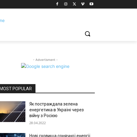
- Advertisment -
MOST POPULAR
Як постраждала зелена
енергетика в Україні через
війну з Росією
28.04.2022
Нові сховища сонячної енергії