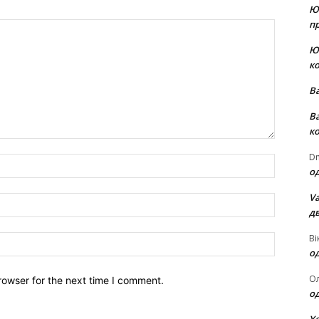
Ю
пр
Ю
к
В
В
к
Dm
Name:*
о
Va
Email:*
д
Ві
Website:
о
О
rowser for the next time I comment.
о