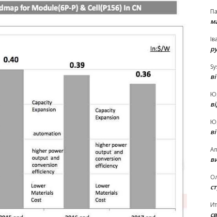
П
ма
Ів
р
Sy
в
Ю
в
Ю
в
An
ви
О
ст
И
св