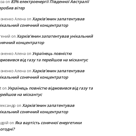
83% електроенергії Південної Австралії
иза
on
иробив вітер
Харків’янин запатентував
озненко Алена
on
нікальний сонячний концентратор
Харків’янин запатентував унікальний
гений
on
онячний концентратор
Українець повністю
озненко Алена
on
дмовився від газу та перейшов на міскантус
Харків’янин запатентував
озненко Алена
on
нікальний сонячний концентратор
Українець повністю відмовився від газу та
t
on
ерейшов на міскантус
Харків’янин запатентував
лександр
on
нікальний сонячний концентратор
Яка вартість сонячної енергетики
дрій
on
огодні?