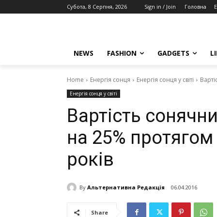
Субота, 8 Серпня, 2026
Sign in / Join
Головна
E
NEWS
FASHION
GADGETS
L
Home
Енергія сонця
Енергія сонця у світі
Варті
Енергія сонця у світі
Вартість сонячн
на 25% протягом
років
By
Альтернативна Редакція
06.04.2016
Share