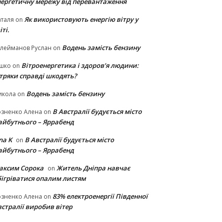
нергетичну мережу від перевантаження
Як використовують енергію вітру у
таля
on
іті.
Водень замість бензину
лейманов Руслан
on
Вітроенергетика і здоров’я людини:
ішко
on
ітряки cправді шкодять?
Водень замість бензину
икола
on
В Австралії будується місто
озненко Алена
on
айбутнього – Яррабенд
na K
В Австралії будується місто
on
айбутнього – Яррабенд
аксим Сорока
Житель Дніпра навчає
on
бігріватися опалим листям
83% електроенергії Південної
озненко Алена
on
стралії виробив вітер