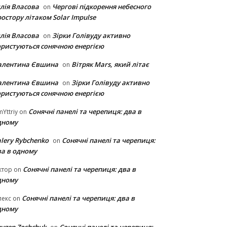
лія Власова
Чергові підкорення небесного
on
остору літаком Solar Impulse
лія Власова
Зірки Голівуду активно
on
ористуються сонячною енергією
алентина Євшина
Вітряк Mars, який літає
on
алентина Євшина
Зірки Голівуду активно
on
ористуються сонячною енергією
Сонячні панелі та черепиця: два в
Yttriy
on
дному
lery Rybchenko
Сонячні панелі та черепиця:
on
ва в одному
Сонячні панелі та черепиця: два в
ктор
on
дному
Сонячні панелі та черепиця: два в
лекс
on
дному