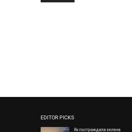
EDITOR PICKS
Як постраждала зелена