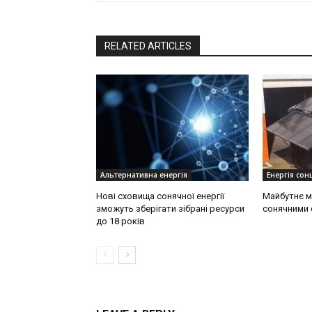
RELATED ARTICLES
Альтернативна енергія
Енергія сонц
Нові сховища сонячної енергії
Майбутнє м
зможуть зберігати зібрані ресурси
сонячними 
до 18 років