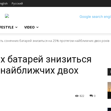
nglish
Русский
IFESTYLE
VIDEO
сть сонячних батарей знизиться на 25% протягом найближчих двох років
их батарей знизиться
 найближчих двох
822
0