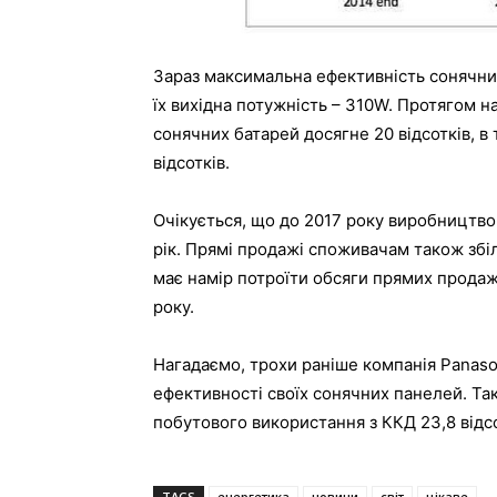
Зараз максимальна ефективність сонячних 
їх вихідна потужність – 310W. Протягом 
сонячних батарей досягне 20 відсотків, в
відсотків.
Очікується, що до 2017 року виробництво 
рік. Прямі продажі споживачам також збіл
має намір потроїти обсяги прямих продажі
року.
Нагадаємо, трохи раніше компанія Panas
ефективності своїх сонячних панелей. Так
побутового використання з ККД 23,8 відс
TAGS
енергетика
новини
світ
цікаве