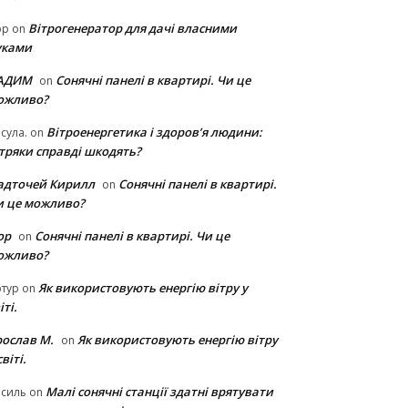
Вітрогенератор для дачі власними
ор
on
уками
АДИМ
Сонячні панелі в квартирі. Чи це
on
ожливо?
Вітроенергетика і здоров’я людини:
сула.
on
ітряки cправді шкодять?
адточей Кирилл
Сонячні панелі в квартирі.
on
и це можливо?
ор
Сонячні панелі в квартирі. Чи це
on
ожливо?
Як використовують енергію вітру у
тур
on
іті.
рослав М.
Як використовують енергію вітру
on
світі.
Малі сонячні станції здатні врятувати
асиль
on