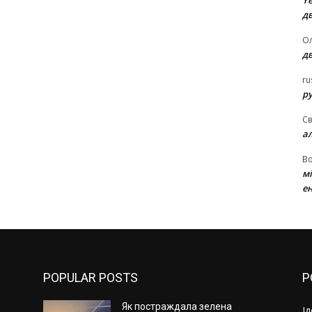
Ye
д
Ол
д
ru
ру
Св
а
В
м
ен
POPULAR POSTS
P
Як постраждала зелена
І