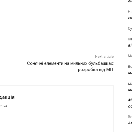
е
На
св
Су
В
в
М
Next article
Сонячні елементи на мильних бульбашках:
В
розробка від МІТ
м
Li
м
дакція
М
о
om.ua
В
Ав