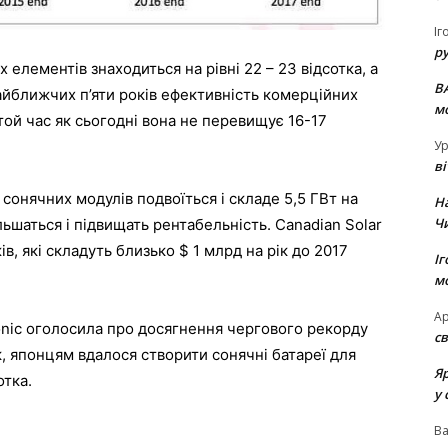
Іг
р
елементів знаходиться на рівні 22 – 23 відсотка, а
В
найближчих п’яти років ефективність комерційних
м
 той час як сьогодні вона не перевищує 16-17
Ур
в
сонячних модулів подвоїться і складе 5,5 ГВт на
Н
Ч
ьшаться і підвищать рентабельність. Canadian Solar
в, які складуть близько $ 1 млрд на рік до 2017
Іг
м
Ар
onic оголосила про досягнення чергового рекорду
св
, японцям вдалося створити сонячні батареї для
Я
отка.
у 
В