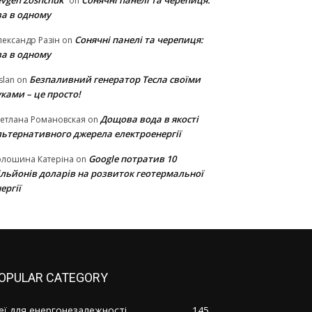
vgen Zoshchuk
Сонячні панелі та черепиця:
on
ва в одному
Сонячні панелі та черепиця:
ександр Разін
on
ва в одному
Безпаливний генератор Тесла своїми
slan
on
ками – це просто!
Дощова вода в якості
етлана Романовская
on
льтернативного джерела електроенергії
Google потратив 10
олошина Катеріна
on
ільйонів доларів на розвиток геотермальної
ергії
OPULAR CATEGORY
деї для енергонезалежності
145