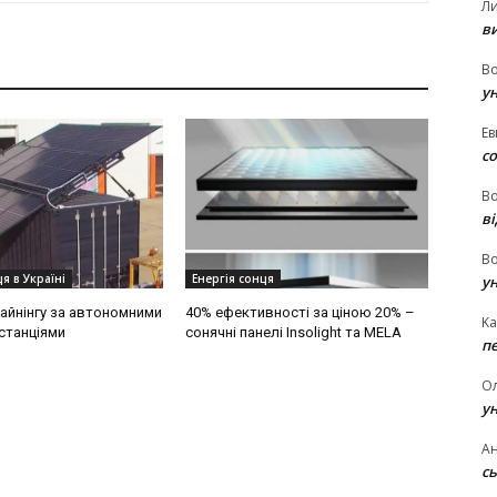
Л
в
В
у
Ев
с
В
ві
В
я в Україні
Енергія сонця
у
айнінгу за автономними
40% ефективності за ціною 20% –
Ka
станціями
сонячні панелі Insolight та MELA
п
О
у
Ан
сь