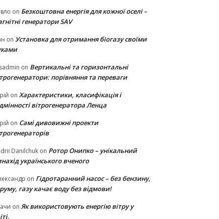
Безкоштовна енергія для кожної оселі –
авло
on
гнітні генератори SAV
Установка для отримання біогазу своїми
ан
on
уками
Вертикальні та горизонтальні
sadmin
on
ітрогенератори: порівняння та переваги
Характеристики, класифікація і
рій
on
ідмінності вітрогенератора Ленца
Самі дивовижні проекти
рій
on
ітрогенераторів
Ротор Онипко – унікальний
drii Danilchuk
on
нахід українського вченого
Гідротаранний насос – без бензину,
лександр
on
руму, газу качає воду без відмови!
Як використовують енергію вітру у
тачи
on
іті.