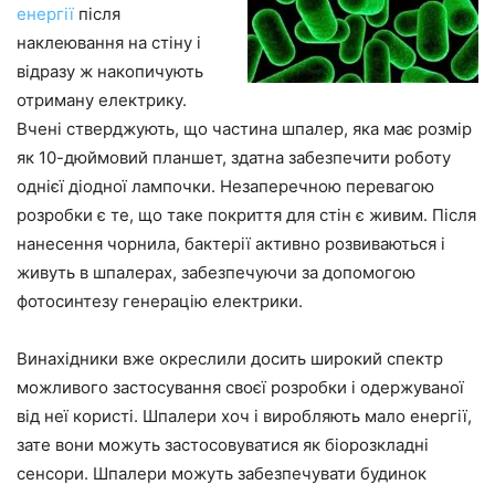
енергії
після
наклеювання на стіну і
відразу ж накопичують
отриману електрику.
Вчені стверджують, що частина шпалер, яка має розмір
як 10-дюймовий планшет, здатна забезпечити роботу
однієї діодної лампочки. Незаперечною перевагою
розробки є те, що таке покриття для стін є живим. Після
нанесення чорнила, бактерії активно розвиваються і
живуть в шпалерах, забезпечуючи за допомогою
фотосинтезу генерацію електрики.
Винахідники вже окреслили досить широкий спектр
можливого застосування своєї розробки і одержуваної
від неї користі. Шпалери хоч і виробляють мало енергії,
зате вони можуть застосовуватися як біорозкладні
сенсори. Шпалери можуть забезпечувати будинок