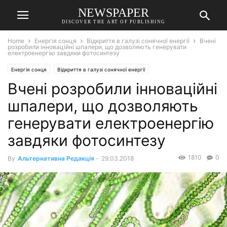
NEWSPAPER
DISCOVER THE ART OF PUBLISHING
Home
Енергія сонця
Відкриття в галузі сонячної енергії
Вчені
розробили інноваційні шпалери, що дозволяють генерувати
електроенергію завдяки фотосинтезу
Енергія сонця
Відкриття в галузі сонячної енергії
Вчені розробили інноваційні
шпалери, що дозволяють
генерувати електроенергію
завдяки фотосинтезу
1810
0
By
Альтернативна Редакція
-
29.03.2018