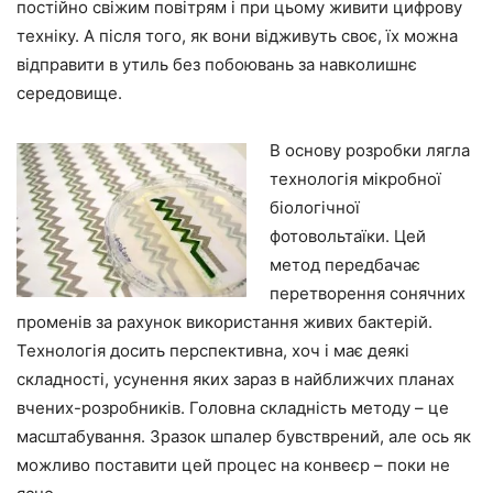
постійно свіжим повітрям і при цьому живити цифрову
техніку. А після того, як вони відживуть своє, їх можна
відправити в утиль без побоювань за навколишнє
середовище.
В основу розробки лягла
технологія мікробної
біологічної
фотовольтаїки. Цей
метод передбачає
перетворення сонячних
променів за рахунок використання живих бактерій.
Технологія досить перспективна, хоч і має деякі
складності, усунення яких зараз в найближчих планах
вчених-розробників. Головна складність методу – це
масштабування. Зразок шпалер бувстврений, але ось як
можливо поставити цей процес на конвеєр – поки не