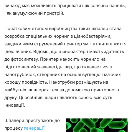
винахід має можливість працювати і як сонячна панель,
і як акумулюючий пристрій.
Початковим етапом виробництва таких шпалер стала
розробка спеціальних чорнил з ціанобактеріями,
завдяки яким струменевий принтер зміг втілити в життя
ідею вчених. Відомо, що ціанобактерії мають здатність
до фотосинтезу. Принтер наносить чорнило на
підготовлений заздалегідь шар, що складається з
нанотрубочок, створених на основі вуглецю і маючих
хорошу провідність. Нанотрубки розміщують на
майбутніх шпалерах теж за допомогою принтерного
друку. Ці особливі шари і являють собою всю суть
інновації.
Шпалери приступають до
процесу
генерації