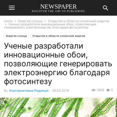
NEWSPAPER
DISCOVER THE ART OF PUBLISHING
Home
Энергия солнца
Открытия в области солнечной энергии
Ученые разработали инновационные обои, позволяющие
генерировать электроэнергию благодаря фотосинтезу
Энергия солнца
Открытия в области солнечной энергии
Ученые разработали
инновационные обои,
позволяющие генерировать
электроэнергию благодаря
фотосинтезу
1809
0
By
Альтернативна Редакція
-
29.03.2018