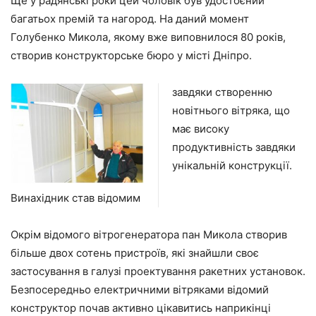
Ще у радянські роки цей чоловік був удостоєний
багатьох премій та нагород. На даний момент
Голубенко Микола, якому вже виповнилося 80 років,
створив конструкторське бюро у місті Дніпро.
завдяки створенню
новітнього вітряка, що
має високу
продуктивність завдяки
унікальній конструкції.
Винахідник став відомим
Окрім відомого вітрогенератора пан Микола створив
більше двох сотень пристроїв, які знайшли своє
застосування в галузі проектування ракетних установок.
Безпосередньо електричними вітряками відомий
конструктор почав активно цікавитись наприкінці