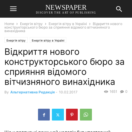
NEWSPAPER
DISCOVER THE ART OF PUBLISHING
Home
Енергія вітру
Енергія вітру в Україні
Відкриття нового
конструкторського бюро за сприяння відомого вітчизняного
винахідника
Енергія вітру
Енергія вітру в Україні
Відкриття нового
конструкторського бюро за
сприяння відомого
вітчизняного винахідника
1651
0
By
Альтернативна Редакція
-
10.02.2017