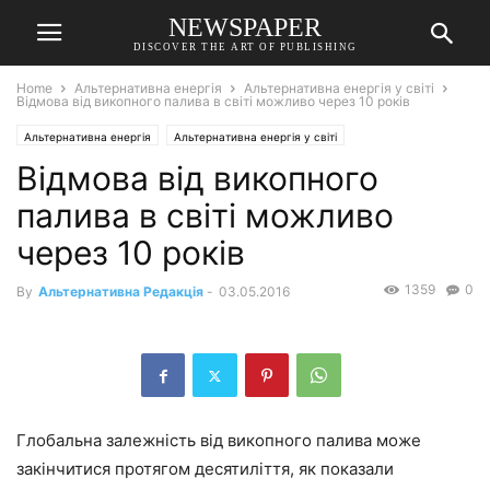
NEWSPAPER
DISCOVER THE ART OF PUBLISHING
Home
Альтернативна енергія
Альтернативна енергія у світі
Відмова від викопного палива в світі можливо через 10 років
Альтернативна енергія
Альтернативна енергія у світі
Відмова від викопного
палива в світі можливо
через 10 років
1359
0
By
Альтернативна Редакція
-
03.05.2016
Глобальна залежність від викопного палива може
закінчитися протягом десятиліття, як показали