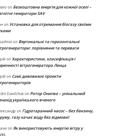
Безкоштовна енергія для кожної оселі –
авло
on
гнітні генератори SAV
Установка для отримання біогазу своїми
ан
on
уками
Вертикальні та горизонтальні
sadmin
on
ітрогенератори: порівняння та переваги
Характеристики, класифікація і
рій
on
ідмінності вітрогенератора Ленца
Самі дивовижні проекти
рій
on
ітрогенераторів
Ротор Онипко – унікальний
drii Danilchuk
on
нахід українського вченого
Гідротаранний насос – без бензину,
лександр
on
руму, газу качає воду без відмови!
Як використовують енергію вітру у
тачи
on
іті.