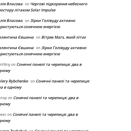
лія Власова
Чергові підкорення небесного
on
остору літаком Solar Impulse
лія Власова
Зірки Голівуду активно
on
ористуються сонячною енергією
алентина Євшина
Вітряк Mars, який літає
on
алентина Євшина
Зірки Голівуду активно
on
ористуються сонячною енергією
Сонячні панелі та черепиця: два в
Yttriy
on
дному
lery Rybchenko
Сонячні панелі та черепиця:
on
ва в одному
Сонячні панелі та черепиця: два в
ктор
on
дному
Сонячні панелі та черепиця: два в
лекс
on
дному