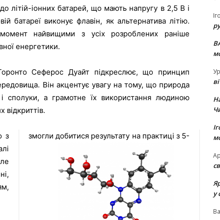
о літій-іонних батарей, що мають напругу в 2,5 В і
Іг
вій батареї виконує флавін, як альтернатива літію.
р
 момент найвищими з усіх розроблених раніше
В
вної енергетики.
м
Ур
 Торонто Сеферос Дуайт підкреслює, що принцип
в
ередовища. Він акцентує увагу на тому, що природа
 і сполуки, а грамотне їх використання людиною
Н
Ч
х відкриттів.
Іг
ю з
 5-
м
лі
Ар
але
св
ні,
Я
м,
у 
В