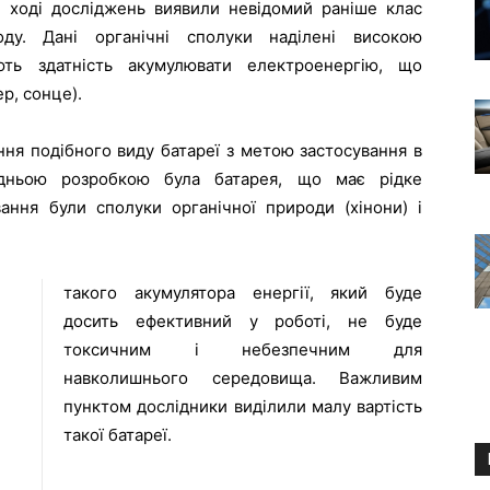
в ході досліджень виявили невідомий раніше клас
ду. Дані органічні сполуки наділені високою
ють здатність акумулювати електроенергію, що
р, сонце).
ня подібного виду батареї з метою застосування в
редньою розробкою була батарея, що має рідке
ання були сполуки органічної природи (хінони) і
такого акумулятора енергії, який буде
досить ефективний у роботі, не буде
токсичним і небезпечним для
навколишнього середовища. Важливим
пунктом дослідники виділили малу вартість
такої батареї.