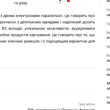
е
го разу.
На
св
и з двома електронами паралельно. Це говорить про
дночасно з декількома зарядами і наділений досить
Су
н В2 володіє унікальною можливістю акумулювати
В
обки продуктів харчування. Це говорить про те, що
в
них хімічних реакціях і є підходящим варіантом для
М
В
м
Li
м
М
о
В
Ав
Next article
83% електроенергії Південної Австралії