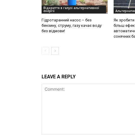
Відкриття в галузі альтернативної
енергії
Альтернати
Гідротаранний насос – без
Як зробити 
бензину, струму, газу качає воду
більш ефек
без відмови!
автоматичн
сонячних б
LEAVE A REPLY