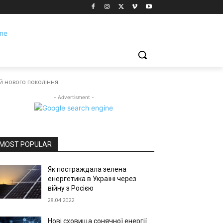
й нового покоління.
- Advertisment -
MOST POPULAR
Як постраждала зелена
енергетика в Україні через
війну з Росією
28.04.2022
Нові сховища сонячної енергії