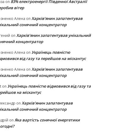
83% електроенергії Південної Австралії
иза
on
иробив вітер
Харків’янин запатентував
озненко Алена
on
нікальний сонячний концентратор
Харків’янин запатентував унікальний
гений
on
онячний концентратор
Українець повністю
озненко Алена
on
дмовився від газу та перейшов на міскантус
Харків’янин запатентував
озненко Алена
on
нікальний сонячний концентратор
Українець повністю відмовився від газу та
t
on
ерейшов на міскантус
Харків’янин запатентував
лександр
on
нікальний сонячний концентратор
Яка вартість сонячної енергетики
дрій
on
огодні?