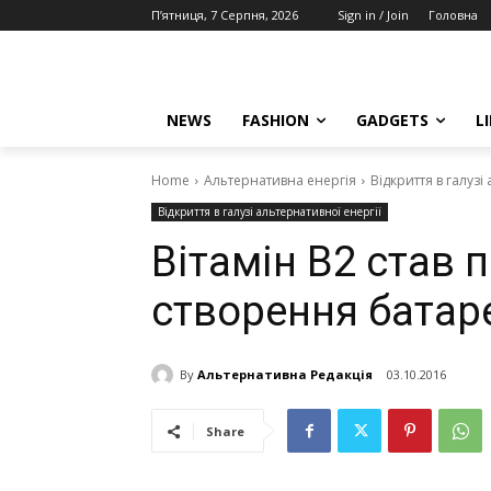
П’ятниця, 7 Серпня, 2026
Sign in / Join
Головна
NEWS
FASHION
GADGETS
L
Home
Альтернативна енергія
Відкриття в галузі
Відкриття в галузі альтернативної енергії
Вітамін В2 став 
створення батар
By
Альтернативна Редакція
03.10.2016
Share