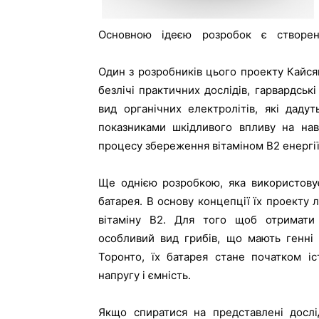
Основною ідеєю розробок є створен
Один з розробників цього проекту Кайсян
безлічі практичних дослідів, гарвардськ
вид органічних електролітів, які даду
показниками шкідливого впливу на нав
процесу збереження вітаміном В2 енергії,
Ще однією розробкою, яка використову
батарея. В основу концепції їх проекту
вітаміну В2. Для того щоб отримати 
особливий вид грибів, що мають генні 
Торонто, їх батарея стане початком іс
напругу і ємність.
Якщо спиратися на представлені дослі