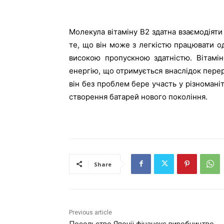
Молекула вітаміну В2 здатна взаємодіят
те, що він може з легкістю працювати о
високою пропускною здатністю. Вітамі
енергію, що отримується внаслідок перер
він без проблем бере участь у різноманіт
створення батарей нового покоління.
Share
Previous article
Посольство Японії фінансує виробництво