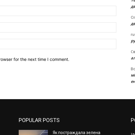
Ye
д
Name:*
Ол
д
Email:*
ru
ру
Website:
Св
а
rowser for the next time I comment.
В
м
ен
POPULAR POSTS
P
Як постраждала зелена
І