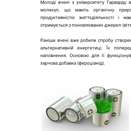
Молоді вчені з університету Гарварду 
молекул, що мають органічну приро
продуктивністю життєдіяльності і ма
отримується з поновлюваних джерел (віте
Раніше вчені вже робили спробу створен
альтернативній енергетиці. Їх попе
наповнення. Основою для її функціонув
харчова добавка (фероціанід).