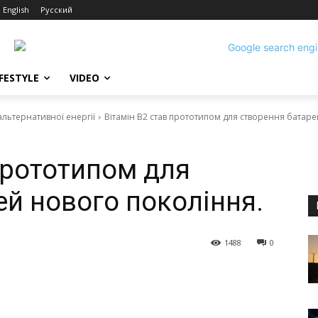
English
Русский
IFESTYLE
VIDEO
 альтернативної енергії
Вітамін В2 став прототипом для створення батаре
прототипом для
ей нового покоління.
1488
0