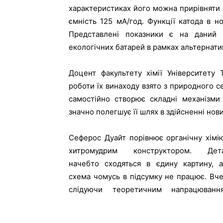
характеристиках його можна прирівняти д
ємність 125 мА/год. Функції катода в но
Представлені показники є на даний
екологічних батарей в рамках альтернати
Доцент факультету хімії Університету
роботи їх винаходу взято з природного с
самостійно створює складні механізми
значно полегшує її шлях в здійсненні нови
Сеферос Дуайт порівнює органічну хімі
змогли добитися результату на практиці з
хитромудрим конструктором. Дета
начебто сходяться в єдину картину, 
схема чомусь в підсумку не працює. Вче
слідуючи теоретичним напрацювання