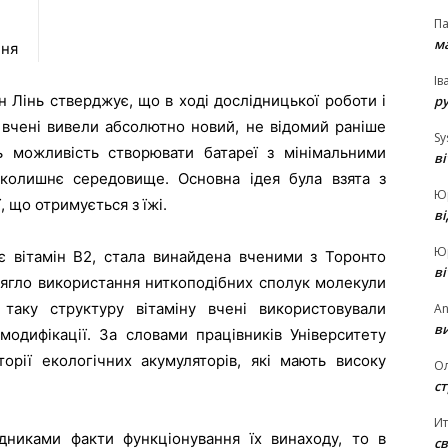
П
ма
ня
Ів
 Лінь стверджує, що в ході дослідницької роботи і
р
і вчені вивели абсолютно новий, не відомий раніше
Sy
ть можливість створювати батареї з мінімальними
в
колишнє середовище. Основна ідея була взята з
Ю
 що отримується з їжі.
в
Ю
є вітамін В2, стала винайдена вченими з Торонто
в
 лягло використання ниткоподібних сполук молекули
таку структуру вітаміну вчені використовували
An
ви
модифікації. За словами працівників Університету
торії екологічних акумуляторів, які мають високу
О
ст
И
дниками факти функціонування їх винаходу, то в
св