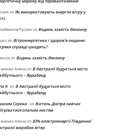
нергетичну мережу від перевантаження
Як використовують енергію вітру у
таля
on
іті.
Водень замість бензину
лейманов Руслан
on
Вітроенергетика і здоров’я людини:
ішко
on
ітряки cправді шкодять?
Водень замість бензину
икола
on
В Австралії будується місто
озненко Алена
on
айбутнього – Яррабенд
na K
В Австралії будується місто
on
айбутнього – Яррабенд
аксим Сорока
Житель Дніпра навчає
on
бігріватися опалим листям
83% електроенергії Південної
озненко Алена
on
стралії виробив вітер