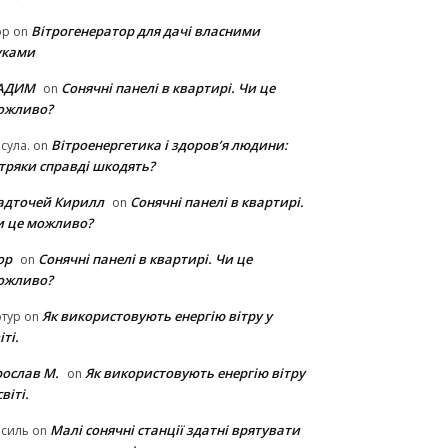
Вітрогенератор для дачі власними
ор
on
уками
АДИМ
Сонячні панелі в квартирі. Чи це
on
ожливо?
Вітроенергетика і здоров’я людини:
сула.
on
ітряки cправді шкодять?
адточей Кирилл
Сонячні панелі в квартирі.
on
и це можливо?
ор
Сонячні панелі в квартирі. Чи це
on
ожливо?
Як використовують енергію вітру у
тур
on
іті.
рослав М.
Як використовують енергію вітру
on
світі.
Малі сонячні станції здатні врятувати
асиль
on