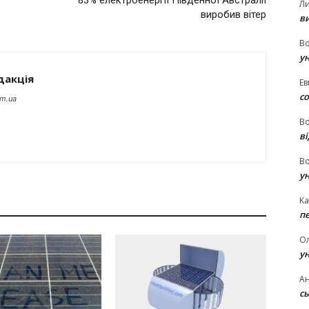
Л
виробив вітер
в
В
у
дакція
Ев
с
om.ua
В
ві
В
у
Ka
п
О
у
Ан
сь