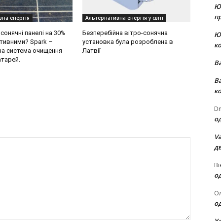
Ю
пр
вна енергія
Альтернативна енергія у світі
сонячні панелі на 30%
Безперебійна вітро-сонячна
Ю
тивними? Spark –
установка була розроблена в
к
а система очищення
Латвії
атарей.
В
В
к
Dm
о
Va
д
Ві
о
О
о