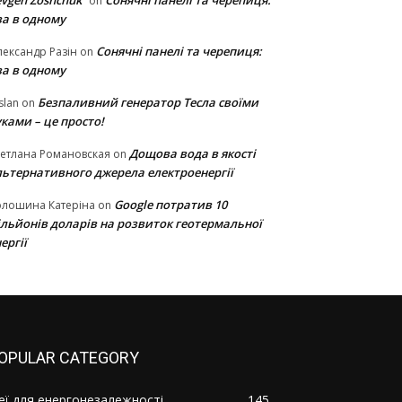
vgen Zoshchuk
Сонячні панелі та черепиця:
on
ва в одному
Сонячні панелі та черепиця:
ександр Разін
on
ва в одному
Безпаливний генератор Тесла своїми
slan
on
ками – це просто!
Дощова вода в якості
етлана Романовская
on
льтернативного джерела електроенергії
Google потратив 10
олошина Катеріна
on
ільйонів доларів на розвиток геотермальної
ергії
OPULAR CATEGORY
деї для енергонезалежності
145