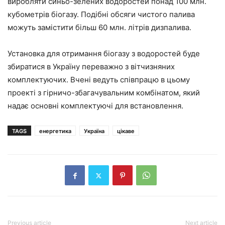
виробляти синьо-зелених водоростей понад 100 млн.
кубометрів біогазу. Подібні обсяги чистого палива
можуть замістити більш 60 млн. літрів дизпалива.
Установка для отримання біогазу з водоростей буде
збиратися в Україну переважно з вітчизняних
комплектуючих. Вчені ведуть співпрацю в цьому
проекті з гірничо-збагачувальним комбінатом, який
надає основні комплектуючі для встановлення.
TAGS
енергетика
Україна
цікаве
Previous article
Next article