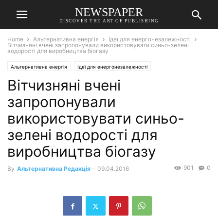
NEWSPAPER
DISCOVER THE ART OF PUBLISHING
Home
Альтернативна енергія
Ідеї для енергонезалежності
Вітчизняні вчені запропонували використовувати синьо-зелені
водорості для виробництва біогазу
Альтернативна енергія
Ідеї для енергонезалежності
Вітчизняні вчені
запропонували
використовувати синьо-
зелені водорості для
виробництва біогазу
901
0
By
Альтернативна Редакція
-
09.04.2016