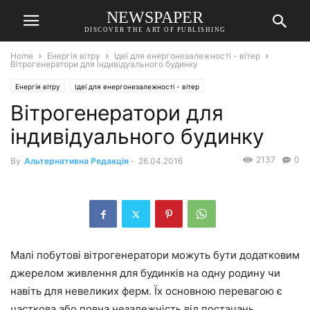
NEWSPAPER
DISCOVER THE ART OF PUBLISHING
Home
Енергія вітру
Ідеї для енергонезалежності - вітер
Вітрогенератори для індивідуального будинку
Енергія вітру
Ідеї для енергонезалежності - вітер
Вітрогенератори для
індивідуального будинку
2137
0
By
Альтернативна Редакція
-
26.04.2016
Малі побутові вітрогенератори можуть бути додатковим
джерелом живлення для будинків на одну родину чи
навіть для невеликих ферм. Їх основною перевагою є
часткова або повна незалежність від постачань