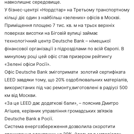
навколишнє середовище.
У бізнес-центрі «Нордстар» на Третьому транспортному
кільці діє один з найбільш «зелених» офісів в Москві.
Приміщення площею 7 тис. кв. м на трьох верхніх
поверхах висотки на Біговій вулиці займає
технологічний центр Deutsche Bank – німецької
фінансової організації з підрозділами по всій Європі. В
минулому році цей офіс став призером рейтингу
«Зелені офіси Росії».
Офіс Deutsche Bank зміготримати золотий сертифіката
LEED завдяки тому, що 20% оздоблювальних матеріалів,
використаних під час ремонту,виготовлені в радіусі 500
км від Москви.
«За це LEED дає додаткові бали», – пояснив Дмитро
Агішев, керівник управління громадських зв’язків
Deutsche Bank в Росії.
Система енергозбереження дозволила скоротити