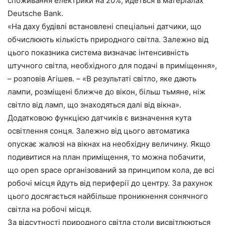
споживання електрики на 20%, йдеться в матеріалах
Deutsche Bank.
«На даху будівлі встановлені спеціальні датчики, що
обчислюють кількість природного світла. Залежно від
цього показника система визначає інтенсивність
штучного світла, необхідного для подачі в приміщення»,
– розповів Агішев. – «В результаті світло, яке дають
лампи, розміщені ближче до вікон, більш тьмяне, ніж
світло від ламп, що знаходяться далі від вікна».
Додатковою функцією датчиків є визначення кута
освітлення сонця. Залежно від цього автоматика
опускає жалюзі на вікнах на необхідну величину. Якщо
подивитися на план приміщення, то можна побачити,
що open space організований за принципом кола, де всі
робочі місця йдуть від периферії до центру. За рахунок
цього досягається найбільше проникнення сонячного
світла на робочі місця.
За відсутності природного світла столи висвітлюються