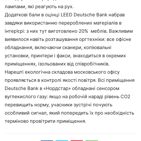
лампами, які реагують на рух.
Додаткові бали в оцінці LEED Deutsche Bank набрав
завдяки використанню перероблених матеріалів в
інтер’єрі: з них тут виготовлено 20% меблів. Важливим
виявилося навіть розташування оргтехніки: все офісне
обладнання, включаючи сканери, копіювальні
установки, принтери і факси, знаходиться в окремих
приміщеннях, ізольованих від співробітників.
Нарешті екологічна складова московського офісу
проявляється в контролі якості повітря. Всі приміщення
Deutsche Bank в «Нордстар» обладнані сенсором
вуглекислого газу: якщо на робочій нараді рівень CO2
перевищить норму, учасники зустрічі почують
особливий сигнал, який попередить їх про необхідність
терміново провітрити приміщення.