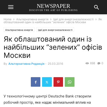
NEWSPAPER
DISCOVER THE ART OF PUBLISHING
Home
Альтернативна енергія
Ідеї для енергонезалежності
Як
облаштований один із найбільших “зелених” офісів Москви
Альтернативна енергія
Ідеї для енергонезалежності
Як облаштований один із
найбільших “зелених” офісів
Москви
698
0
By
Альтернативна Редакція
-
25.03.2016
У технологічному центрі Deutsche Bank створили
робочий простір, яке надає мінімальний вплив на