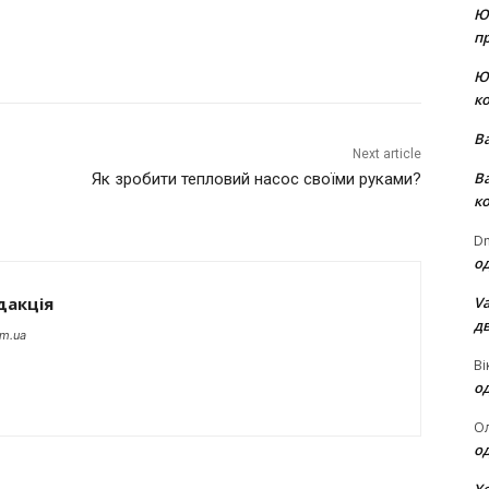
Ю
пр
Ю
к
В
Next article
В
Як зробити тепловий насос своїми руками?
к
Dm
о
Va
дакція
д
om.ua
Ві
о
О
о