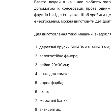
Багато людей в наш час люблять загот
допомогою їх консервації, проте одни
фруктів і ягід є їх сушка. Щоб зробити 
енергоємним, можна виготовити дегідрато
Для виготовлення такої машини, знадобля
дерев’яні бруски 50*40мм и 40*40 мм;
вологостійка фанера;
рейки 20*30мм;
сітка для комах;
чорна фарба;
скло;
жерстяні банки;
антисептик;