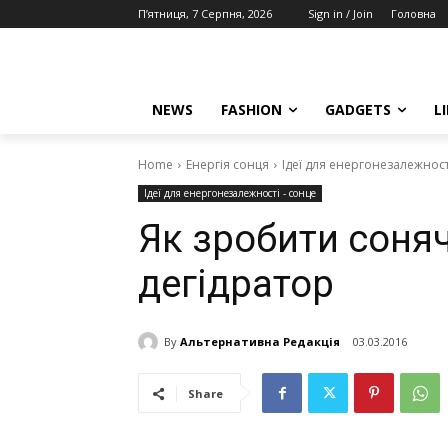
П’ятниця, 7 Серпня, 2026
Sign in / Join
Головна
NEWS
FASHION
GADGETS
L
Home
Енергія сонця
Ідеї для енергонезалежност
Ідеї для енергонезалежності - сонце
Як зробити соня
дегідратор
By
Альтернативна Редакція
03.03.2016
Share