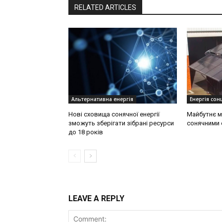
RELATED ARTICLES
Альтернативна енергія
Енергія сонц
Нові сховища сонячної енергії
Майбутнє м
зможуть зберігати зібрані ресурси
сонячними 
до 18 років
LEAVE A REPLY