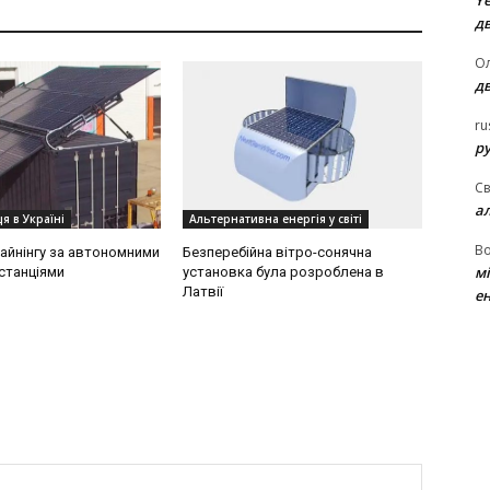
Ye
д
Ол
д
ru
ру
Св
а
я в Україні
Альтернативна енергія у світі
В
айнінгу за автономними
Безперебійна вітро-сонячна
м
станціями
установка була розроблена в
Латвії
ен