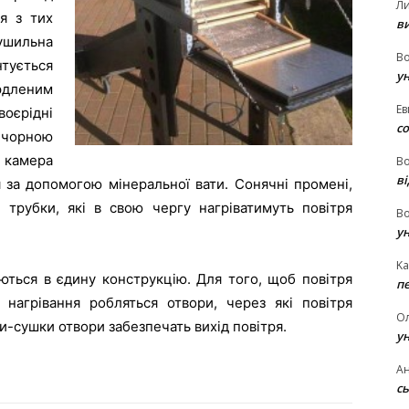
Л
я з тих
в
ушильна
В
ується
у
ердленим
Ев
воєрідні
с
 чорною
камера
В
ві
я за допомогою мінеральної вати. Сонячні промені,
 трубки, які в свою чергу нагріватимуть повітря
В
у
Ka
уються в єдину конструкцію. Для того, щоб повітря
п
 нагрівання робляться отвори, через які повітря
О
и-сушки отвори забезпечать вихід повітря.
у
Ан
сь