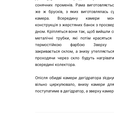
сонячних променів. Рама виготовляєтьс
же ж брусків, з яких виготовлялась с
камера. Всередину камери монт
конструкція з жерстяних банок з просв
дном. Кріпляться вони так, щоб вийшли с
металічні трубки, які потім красяться
термостійкою фарбою Зверху 
закривається склом, а знизу утепляєтьс
проходячи через скло будуть нагрівати
всередині колектора.
Опісля обидві камери дегідратора з’єдн
вільно циркулювало, внизу камери для
поступатиме в дегідратор, а зверху камер