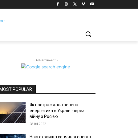
- Advertisment -
MOST POPULAR
Як постраждала зелена
енергетика в Україні через
війну з Росією
28.04.2022
Нові сховища сонячної енергії