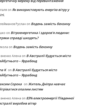
нергетичну мережу від перевантаження
Як використовують енергію вітру у
таля
on
іті.
Водень замість бензину
лейманов Руслан
on
Вітроенергетика і здоров’я людини:
ішко
on
ітряки cправді шкодять?
Водень замість бензину
икола
on
В Австралії будується місто
озненко Алена
on
айбутнього – Яррабенд
na K
В Австралії будується місто
on
айбутнього – Яррабенд
аксим Сорока
Житель Дніпра навчає
on
бігріватися опалим листям
83% електроенергії Південної
озненко Алена
on
стралії виробив вітер