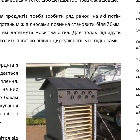
е
На
я продуктів треба зробити ряд рейок, на які потім
св
дстань між підносами повинна становити біля 70мм.
Су
які натягнута москітна сітка. Для полок підійдуть
волить повітрю вільно циркулювати між підносами і
В
в
М
рцята з
В
идається
м
іплення,
Li
 на них
м
о бокам
ржування
М
о
енні і
.
В
Ав
ітря від