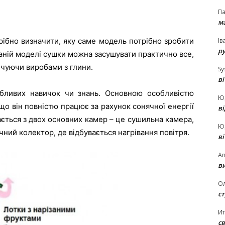
П
ма
Ів
рібно визначити, яку саме модель потрібно зробити
р
аній моделі сушки можна засушувати практично все,
інчуючи виробами з глини.
Sy
в
бливих навичок чи знань. Основною особливістю
Ю
що він повністю працює за рахунок сонячної енергії
в
дається з двох основних камер – це сушильна камера,
Ю
ячний колектор, де відбувається нагрівання повітря.
в
An
ви
О
ст
И
св