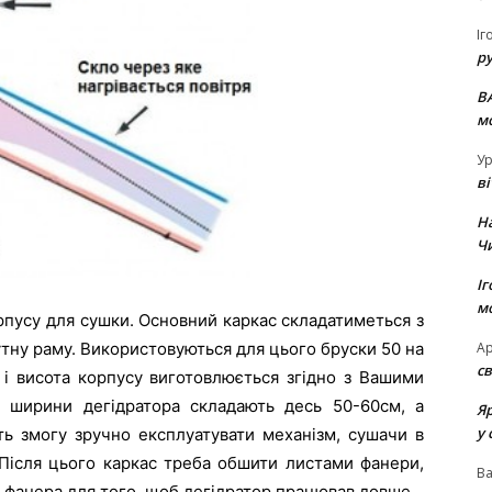
Іг
р
В
м
Ур
в
Н
Ч
Іг
м
пусу для сушки. Основний каркас складатиметься з
Ар
утну раму. Використовуються для цього бруски 50 на
св
і висота корпусу виготовлюється згідно з Вашими
и ширини дегідратора складають десь 50-60см, а
Я
у 
ть змогу зручно експлуатувати механізм, сушачи в
. Після цього каркас треба обшити листами фанери,
В
 фанера для того, щоб дегідратор працював довше.