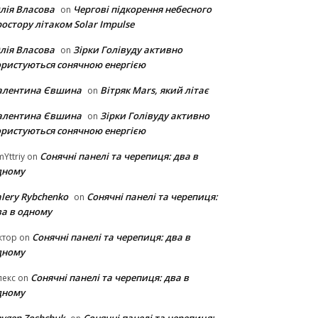
лія Власова
Чергові підкорення небесного
on
остору літаком Solar Impulse
лія Власова
Зірки Голівуду активно
on
ористуються сонячною енергією
алентина Євшина
Вітряк Mars, який літає
on
алентина Євшина
Зірки Голівуду активно
on
ористуються сонячною енергією
Сонячні панелі та черепиця: два в
Yttriy
on
дному
lery Rybchenko
Сонячні панелі та черепиця:
on
ва в одному
Сонячні панелі та черепиця: два в
ктор
on
дному
Сонячні панелі та черепиця: два в
лекс
on
дному