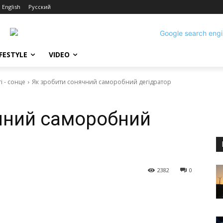
English
Русский
IFESTYLE
VIDEO
і - сонце
Як зробити сонячний саморобний дегідратор
чний саморобний
2382
0