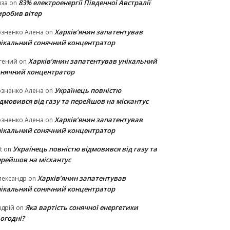
83% електроенергії Південної Австралії
иза
on
иробив вітер
Харків’янин запатентував
озненко Алена
on
нікальний сонячний концентратор
Харків’янин запатентував унікальний
гений
on
онячний концентратор
Українець повністю
озненко Алена
on
дмовився від газу та перейшов на міскантус
Харків’янин запатентував
озненко Алена
on
нікальний сонячний концентратор
Українець повністю відмовився від газу та
t
on
ерейшов на міскантус
Харків’янин запатентував
лександр
on
нікальний сонячний концентратор
Яка вартість сонячної енергетики
дрій
on
огодні?