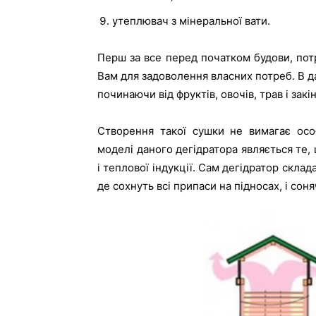
утеплювач з мінеральної вати.
Перш за все перед початком будови, пот
Вам для задоволення власних потреб. В д
починаючи від фруктів, овочів, трав і зак
Створення такої сушки не вимагає осо
моделі даного дегідратора являється те, 
і теплової індукції. Сам дегідратор скла
де сохнуть всі припаси на підносах, і сон