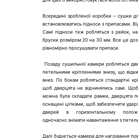
Всередині зробленої коробки – сушки дл
встановлюватись підноси з припасами. Ві
Самі підноси теж робляться з рейок, на 
бруски розміром 20 на 30 мм. Все це доз
рівномірно просушувати припаси.
Позаду сушильної камери робляться две
петельними кріпленнями знизу, що відк
вниз. По бокам робляться стандартні кр
щоб дверцята не відчинялись самі. Щоб
можна була складати рамки, дверцята п
оснащені ціпками, щоб забезпечити уде
дверей в горизонтальному полож
одночасно знімати навантаження з петель
Далі будується камера для нагрівання пов