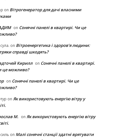
Вітрогенератор для дачі власними
ор
on
уками
АДИМ
Сонячні панелі в квартирі. Чи це
on
ожливо?
Вітроенергетика і здоров’я людини:
сула.
on
ітряки cправді шкодять?
адточей Кирилл
Сонячні панелі в квартирі.
on
и це можливо?
ор
Сонячні панелі в квартирі. Чи це
on
ожливо?
Як використовують енергію вітру у
тур
on
іті.
рослав М.
Як використовують енергію вітру
on
світі.
Малі сонячні станції здатні врятувати
асиль
on