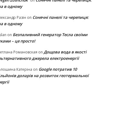
vgen Zoshchuk
Сонячні панелі та черепиця:
on
ва в одному
Сонячні панелі та черепиця:
ександр Разін
on
ва в одному
Безпаливний генератор Тесла своїми
slan
on
ками – це просто!
Дощова вода в якості
етлана Романовская
on
льтернативного джерела електроенергії
Google потратив 10
олошина Катеріна
on
ільйонів доларів на розвиток геотермальної
ергії