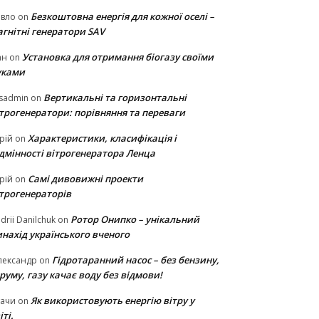
Безкоштовна енергія для кожної оселі –
авло
on
гнітні генератори SAV
Установка для отримання біогазу своїми
ан
on
уками
Вертикальні та горизонтальні
sadmin
on
ітрогенератори: порівняння та переваги
Характеристики, класифікація і
рій
on
ідмінності вітрогенератора Ленца
Самі дивовижні проекти
рій
on
ітрогенераторів
Ротор Онипко – унікальний
drii Danilchuk
on
нахід українського вченого
Гідротаранний насос – без бензину,
лександр
on
руму, газу качає воду без відмови!
Як використовують енергію вітру у
тачи
on
іті.