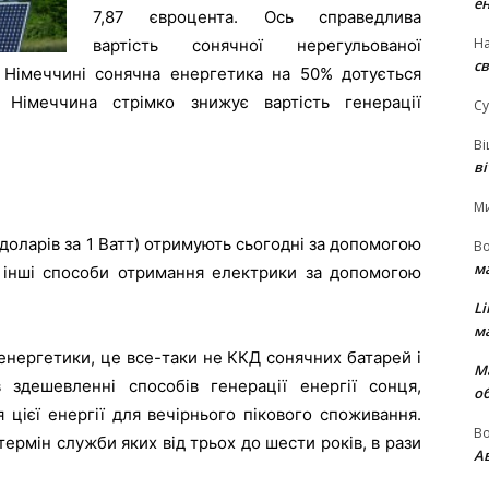
е
7,87 євроцента. Ось справедлива
На
вартість сонячної нерегульованої
св
в Німеччині сонячна енергетика на 50% дотується
 Німеччина стрімко знижує вартість генерації
Су
В
в
М
доларів за 1 Ватт) отримують сьогодні за допомогою
В
м
і інші способи отримання електрики за допомогою
Li
м
енергетики, це все-таки не ККД сонячних батарей і
М
здешевленні способів генерації енергії сонця,
о
 цієї енергії для вечірнього пікового споживання.
В
ермін служби яких від трьох до шести років, в рази
Ав