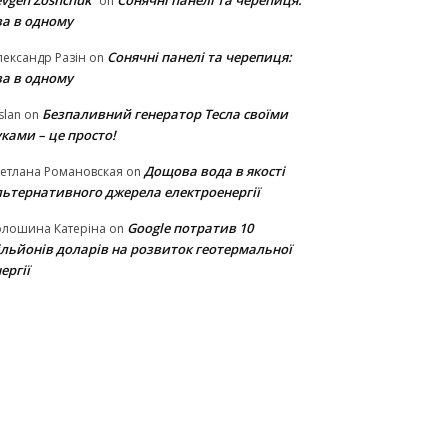
vgen Zoshchuk
Сонячні панелі та черепиця:
on
ва в одному
Сонячні панелі та черепиця:
ександр Разін
on
ва в одному
Безпаливний генератор Тесла своїми
slan
on
ками – це просто!
Дощова вода в якості
етлана Романовская
on
льтернативного джерела електроенергії
Google потратив 10
олошина Катеріна
on
ільйонів доларів на розвиток геотермальної
ергії