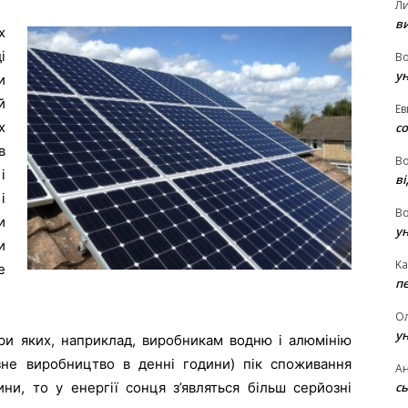
Л
в
х
і
В
у
и
й
Ев
х
с
в
В
і
ві
і
В
и
у
и
Ka
е
п
О
у
при яких, наприклад, виробникам водню і алюмінію
ізне виробництво в денні години) пік споживання
Ан
сь
ини, то у енергії сонця з’являться більш серйозні