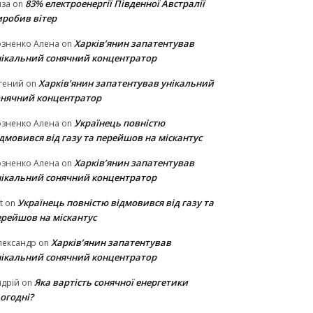
83% електроенергії Південної Австралії
иза
on
иробив вітер
Харків’янин запатентував
озненко Алена
on
нікальний сонячний концентратор
Харків’янин запатентував унікальний
гений
on
онячний концентратор
Українець повністю
озненко Алена
on
дмовився від газу та перейшов на міскантус
Харків’янин запатентував
озненко Алена
on
нікальний сонячний концентратор
Українець повністю відмовився від газу та
t
on
ерейшов на міскантус
Харків’янин запатентував
лександр
on
нікальний сонячний концентратор
Яка вартість сонячної енергетики
дрій
on
огодні?