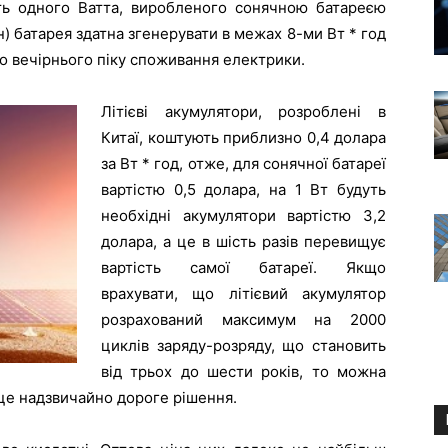
сть одного Ватта, виробленого сонячною батареєю
н) батарея здатна згенерувати в межах 8-ми Вт * год
до вечірнього піку споживання електрики.
Літієві акумулятори, розроблені в
Китаї, коштують приблизно 0,4 долара
за Вт * год, отже, для сонячної батареї
вартістю 0,5 долара, на 1 Вт будуть
необхідні акумулятори вартістю 3,2
долара, а це в шість разів перевищує
вартість самої батареї. Якщо
врахувати, що літієвий акумулятор
розрахований максимум на 2000
циклів заряду-розряду, що становить
від трьох до шести років, то можна
 це надзвичайно дороге рішення.