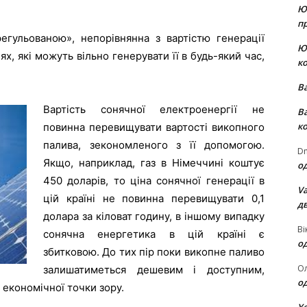
Ю
пр
регульованою», непорівнянна з вартістю генерації
Ю
х, які можуть вільно генерувати її в будь-який час,
к
В
Вартість сонячної електроенергії не
В
к
повинна перевищувати вартості викопного
палива, зекономленого з її допомогою.
Dm
Якщо, наприклад, газ в Німеччині коштує
о
450 доларів, то ціна сонячної генерації в
Va
цій країні не повинна перевищувати 0,1
д
долара за кіловат годину, в іншому випадку
Ві
сонячна енергетика в цій країні є
о
збитковою. До тих пір поки викопне паливо
О
залишатиметься дешевим і доступним,
о
 економічної точки зору.