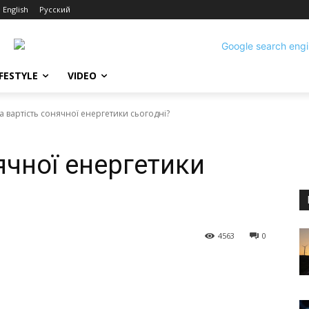
English
Русский
IFESTYLE
VIDEO
а вартість сонячної енергетики сьогодні?
ячної енергетики
4563
0