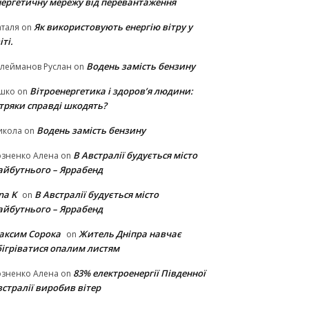
нергетичну мережу від перевантаження
Як використовують енергію вітру у
таля
on
іті.
Водень замість бензину
лейманов Руслан
on
Вітроенергетика і здоров’я людини:
ішко
on
ітряки cправді шкодять?
Водень замість бензину
икола
on
В Австралії будується місто
озненко Алена
on
айбутнього – Яррабенд
na K
В Австралії будується місто
on
айбутнього – Яррабенд
аксим Сорока
Житель Дніпра навчає
on
бігріватися опалим листям
83% електроенергії Південної
озненко Алена
on
стралії виробив вітер