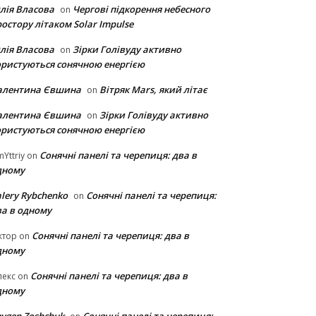
лія Власова
Чергові підкорення небесного
on
остору літаком Solar Impulse
лія Власова
Зірки Голівуду активно
on
ористуються сонячною енергією
алентина Євшина
Вітряк Mars, який літає
on
алентина Євшина
Зірки Голівуду активно
on
ористуються сонячною енергією
Сонячні панелі та черепиця: два в
Yttriy
on
дному
lery Rybchenko
Сонячні панелі та черепиця:
on
ва в одному
Сонячні панелі та черепиця: два в
ктор
on
дному
Сонячні панелі та черепиця: два в
лекс
on
дному