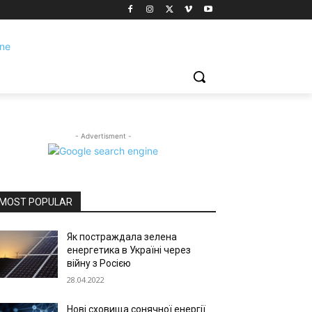
- Advertisment -
MOST POPULAR
Як постраждала зелена
енергетика в Україні через
війну з Росією
28.04.2022
Нові сховища сонячної енергії