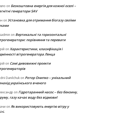
Безкоштовна енергія для кожної оселі –
авло
on
гнітні генератори SAV
Установка для отримання біогазу своїми
ан
on
уками
Вертикальні та горизонтальні
sadmin
on
ітрогенератори: порівняння та переваги
Характеристики, класифікація і
рій
on
ідмінності вітрогенератора Ленца
Самі дивовижні проекти
рій
on
ітрогенераторів
Ротор Онипко – унікальний
drii Danilchuk
on
нахід українського вченого
Гідротаранний насос – без бензину,
лександр
on
руму, газу качає воду без відмови!
Як використовують енергію вітру у
тачи
on
іті.