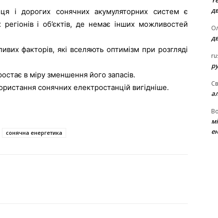
Ye
д
нця і дорогих сонячних акумуляторних систем є
 регіонів і об’єктів, де немає інших можливостей
Ол
д
ивих факторів, які вселяють оптимізм при розгляді
ru
ру
ростає в міру зменшення його запасів.
Св
ористання сонячних електростанцій вигідніше.
а
В
м
ен
сонячна енергетика