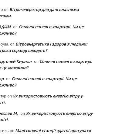
Вітрогенератор для дачі власними
ор
on
уками
АДИМ
Сонячні панелі в квартирі. Чи це
on
ожливо?
Вітроенергетика і здоров’я людини:
сула.
on
ітряки cправді шкодять?
адточей Кирилл
Сонячні панелі в квартирі.
on
и це можливо?
ор
Сонячні панелі в квартирі. Чи це
on
ожливо?
Як використовують енергію вітру у
тур
on
іті.
рослав М.
Як використовують енергію вітру
on
світі.
Малі сонячні станції здатні врятувати
асиль
on