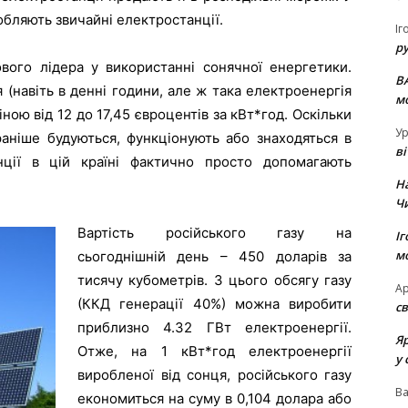
обляють звичайні електростанції.
Іг
р
ового лідера у використанні сонячної енергетики.
В
я (навіть в денні години, але ж така електроенергія
м
іною від 12 до 17,45 євроцентів за кВт*год. Оскільки
Ур
 раніше будуються, функціонують або знаходяться в
в
нції в цій країні фактично просто допомагають
Н
Ч
Вартість російського газу на
Іг
м
сьогоднішній день – 450 доларів за
тисячу кубометрів. З цього обсягу газу
Ар
(ККД генерації 40%) можна виробити
св
приблизно 4.32 ГВт електроенергії.
Я
Отже, на 1 кВт*год електроенергії
у 
виробленої від сонця, російського газу
В
економиться на суму в 0,104 долара або