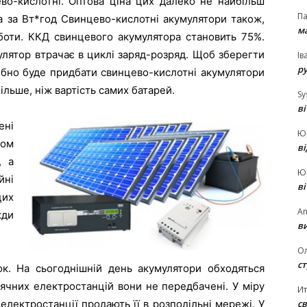
о-кислотні. Оптова ціна цих далеко не найбільш
П
а за Вт*год Свинцево-кислотні акумулятори також,
ма
роботи. ККД свинцевого акумулятора становить 75%.
улятор втрачає в циклі заряд-розряд. Щоб зберегти
Ів
р
ібно буде придбати свинцево-кислотні акумулятори
ільше, ніж вартість самих батарей.
Sy
в
ні
Ю
гом
в
, а
Ю
йні
в
цих
An
жди
ви
О
ст
. На сьогоднішній день акумулятори обходяться
ячних електростанцій вони не передбачені. У міру
И
св
 електростанції продають її в розподільні мережі. У