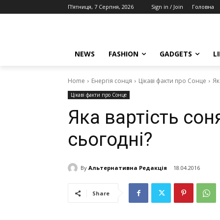
П’ятниця, 7 Серпня, 2026
Sign in / Join
Головна
NEWS
FASHION
GADGETS
L
Home
Енергія сонця
Цікаві факти про Сонце
Як
Цікаві факти про Сонце
Яка вартість сон
сьогодні?
By
Альтернативна Редакція
18.04.2016
Share