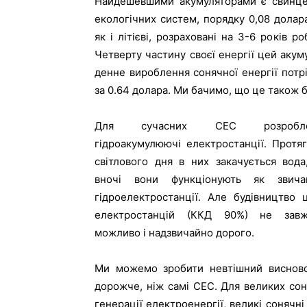
Найдешевшими акумуляторами є свинцев
екологічних систем, порядку 0,08 долар
як і літієві, розраховані на 3-6 років 
Четверту частину своєї енергії цей акум
денне вироблення сонячної енергії потр
за 0.64 долара. Ми бачимо, що це також б
Для сучасних СЕС розробле
гідроакумулюючі електростанції. Протя
світлового дня в них закачується вода
вночі вони функціонують як звича
гідроелектростанції. Але будівництво 
електростанцій (ККД 90%) не зав
можливо і надзвичайно дорого.
Ми можемо зробити невтішний висновок
дорожче, ніж самі СЕС. Для великих сон
генерації електроенергії, великі сонячні