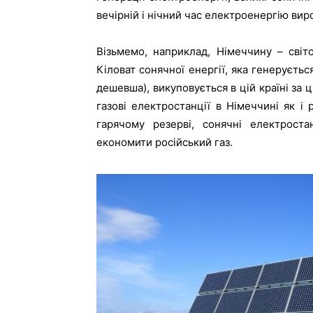
вечірній і нічний час електроенергію вир
Візьмемо, наприклад, Німеччину – світ
Кіловат сонячної енергії, яка генеруєтьс
дешевша), викуповується в цій країні за ц
газові електростанції в Німеччині як і
гарячому резерві, сонячні електроста
економити російський газ.