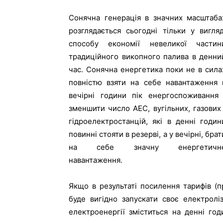
Сонячна генерація в значних масштаба
розглядається сьогодні тільки у вигляд
способу економії невеликої частин
традиційного викопного палива в денни
час. Сонячна енергетика поки не в сила
повністю взяти на себе навантаження 
вечірні години пік енергоспоживання 
зменшити число АЕС, вугільних, газових 
гідроелектростанцій, які в денні годин
повинні стояти в резерві, а у вечірні, брат
на себе значну енергетичн
навантаження.
Якщо в результаті посилення тарифів (
буде вигідно запускати своє електрол
електроенергії зміститься на денні год