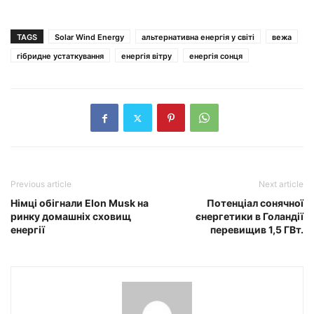
TAGS
Solar Wind Energy
альтернативна енергія у світі
вежа
гібридне устаткування
енергія вітру
енергія сонця
Previous article
Next article
Німці обігнали Elon Musk на
Потенціал сонячної
ринку домашніх сховищ
єнергетики в Голандії
енергії
перевищив 1,5 ГВт.