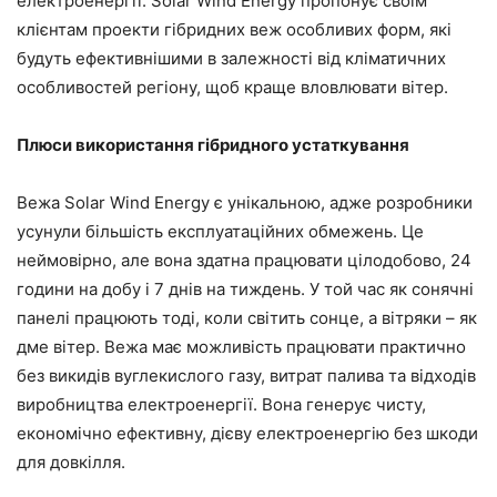
електроенергії. Solar Wind Energy пропонує своїм
клієнтам проекти гібридних веж особливих форм, які
будуть ефективнішими в залежності від кліматичних
особливостей регіону, щоб краще вловлювати вітер.
Плюси використання гібридного устаткування
Вежа Solar Wind Energy є унікальною, адже розробники
усунули більшість експлуатаційних обмежень. Це
неймовірно, але вона здатна працювати цілодобово, 24
години на добу і 7 днів на тиждень. У той час як сонячні
панелі працюють тоді, коли світить сонце, а вітряки – як
дме вітер. Вежа має можливість працювати практично
без викидів вуглекислого газу, витрат палива та відходів
виробництва електроенергії. Вона генерує чисту,
економічно ефективну, дієву електроенергію без шкоди
для довкілля.