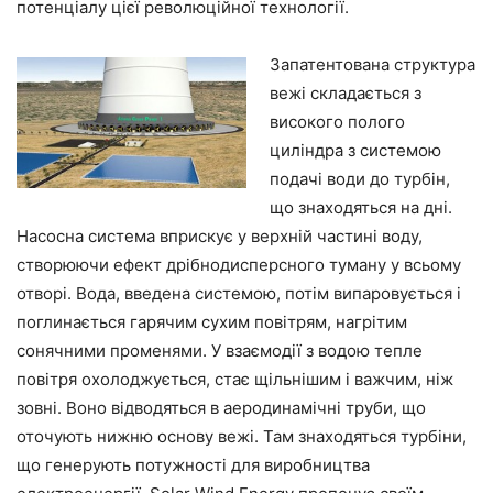
потенціалу цієї революційної технології.
Запатентована структура
вежі складається з
високого полого
циліндра з системою
подачі води до турбін,
що знаходяться на дні.
Насосна система вприскує у верхній частині воду,
створюючи ефект дрібнодисперсного туману у всьому
отворі. Вода, введена системою, потім випаровується і
поглинається гарячим сухим повітрям, нагрітим
сонячними променями. У взаємодії з водою тепле
повітря охолоджується, стає щільнішим і важчим, ніж
зовні. Воно відводяться в аеродинамічні труби, що
оточують нижню основу вежі. Там знаходяться турбіни,
що генерують потужності для виробництва