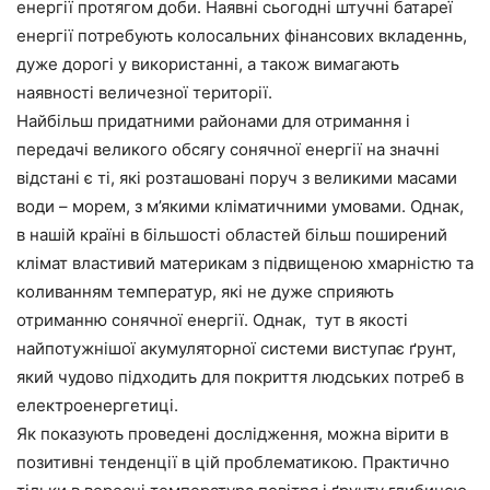
енергії протягом доби. Наявні сьогодні штучні батареї
енергії потребують колосальних фінансових вкладеннь,
дуже дорогі у використанні, а також вимагають
наявності величезної території.
Найбільш придатними районами для отримання і
передачі великого обсягу сонячної енергії на значні
відстані є ті, які розташовані поруч з великими масами
води – морем, з м’якими кліматичними умовами. Однак,
в нашій країні в більшості областей більш поширений
клімат властивий материкам з підвищеною хмарністю та
коливанням температур, які не дуже сприяють
отриманню сонячної енергії. Однак, тут в якості
найпотужнішої акумуляторної системи виступає ґрунт,
який чудово підходить для покриття людських потреб в
електроенергетиці.
Як показують проведені дослідження, можна вірити в
позитивні тенденції в цій проблематикою. Практично