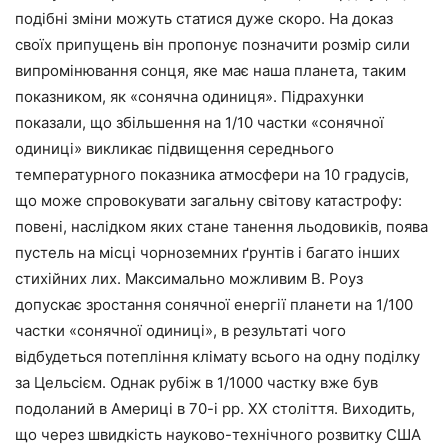
подібні зміни можуть статися дуже скоро. На доказ
своїх припущень він пропонує позначити розмір сили
випромінювання сонця, яке має наша планета, таким
показником, як «сонячна одиниця». Підрахунки
показали, що збільшення на 1/10 частки «сонячної
одиниці» викликає підвищення середнього
температурного показника атмосфери на 10 градусів,
що може спровокувати загальну світову катастрофу:
повені, наслідком яких стане танення льодовиків, поява
пустель на місці чорноземних ґрунтів і багато інших
стихійних лих. Максимально можливим В. Роуз
допускає зростання сонячної енергії планети на 1/100
частки «сонячної одиниці», в результаті чого
відбудеться потепління клімату всього на одну поділку
за Цельсієм. Однак рубіж в 1/1000 частку вже був
подоланий в Америці в 70-і рр. XX століття. Виходить,
що через швидкість науково-технічного розвитку США