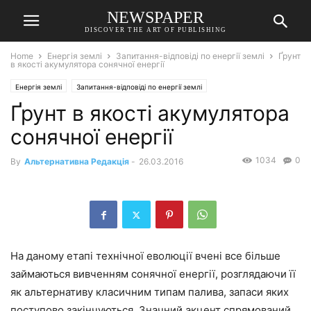
NEWSPAPER
DISCOVER THE ART OF PUBLISHING
Home
Енергія землі
Запитання-відповіді по енергії землі
Ґрунт
в якості акумулятора сонячної енергії
Енергія землі
Запитання-відповіді по енергії землі
Ґрунт в якості акумулятора
сонячної енергії
1034
0
By
Альтернативна Редакція
-
26.03.2016
На даному етапі технічної еволюції вчені все більше
займаються вивченням сонячної енергії, розглядаючи її
як альтернативу класичним типам палива, запаси яких
поступово закінчуються. Значний акцент спрямований