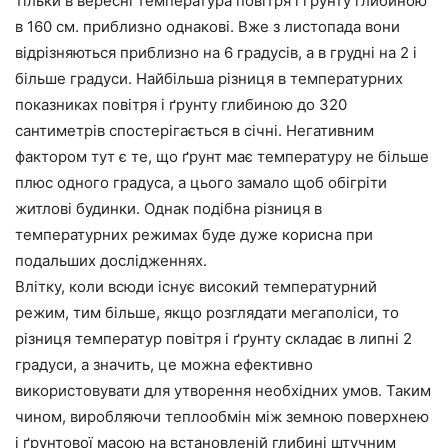
тільки в вересні температура повітря і ґрунту глибиною
в 160 см. приблизно однакові. Вже з листопада вони
відрізняються приблизно на 6 градусів, а в грудні на 2 і
більше градуси. Найбільша різниця в температурних
показниках повітря і ґрунту глибиною до 320
сантиметрів спостерігається в січні. Негативним
фактором тут є те, що ґрунт має температуру не більше
плюс одного градуса, а цього замало щоб обігріти
житлові будинки. Однак подібна різниця в
температурних режимах буде дуже корисна при
подальших дослідженнях.
Влітку, коли всюди існує високий температурний
режим, тим більше, якщо розглядати мегаполіси, то
різниця температур повітря і ґрунту складає в липні 2
градуси, а значить, це можна ефективно
використовувати для утворення необхідних умов. Таким
чином, виробляючи теплообмін між земною поверхнею
і ґрунтової масою на встановленій глибині штучним