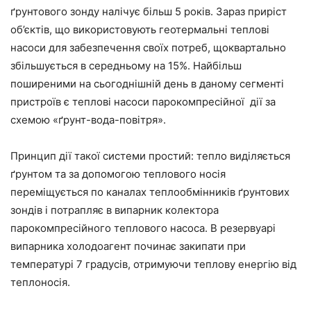
ґрунтового зонду налічує більш 5 років. Зараз приріст
об’єктів, що використовують геотермальні теплові
насоси для забезпечення своїх потреб, щоквартально
збільшується в середньому на 15%. Найбільш
поширеними на сьогоднішній день в даному сегменті
пристроїв є теплові насоси парокомпресійної дії за
схемою «ґрунт-вода-повітря».
Принцип дії такої системи простий: тепло виділяється
ґрунтом та за допомогою теплового носія
переміщується по каналах теплообмінників ґрунтових
зондів і потрапляє в випарник колектора
парокомпресійного теплового насоса. В резервуарі
випарника холодоагент починає закипати при
температурі 7 градусів, отримуючи теплову енергію від
теплоносія.