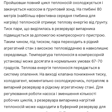
Пройшовши повний цикл теплоносій охолоджується і
закачується насосом в ґрунтовий зонд. На глибині 80
метрів (найбільш ефективна середня глибина для
нагріву) теплоносій отримує теплову енергію від ґрунту.
Тиск пари, що виділилась в резервуарі випарника
підвищується за допомогою компресорного пристрою.
Таким чином, під тиском, пара переходить в рідкий
агрегатний стан з високою тепловіддачею в навколишнє
середовище. Температура теплоносія в компресорній
установці може досягати в нормальних умовах 67-70
градусів. Теплова енергія теплоносія передається в
систему опалення. На виході клапана пониження тиску,
холодоагент, моментально охолоджуючись, потрапляє в
випарний резервуар в рідкому агрегатному стані. Для
регулювання роботи насоса і зменшення кількості
робочих циклів, з резервуара випарника нагрітий
теплоносій може надходити в буферний резервуар для