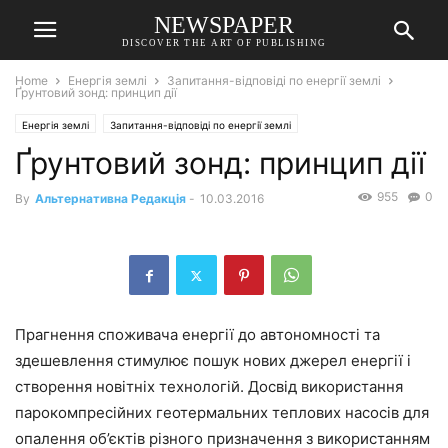
NEWSPAPER
DISCOVER THE ART OF PUBLISHING
Home
Енергія землі
Запитання-відповіді по енергії землі
Ґрунтовий зонд: принцип дії
Енергія землі
Запитання-відповіді по енергії землі
Ґрунтовий зонд: принцип дії
955
0
By
Альтернативна Редакція
-
10.03.2016
Прагнення споживача енергії до автономності та
здешевлення стимулює пошук нових джерел енергії і
створення новітніх технологій. Досвід використання
парокомпресійних геотермальних теплових насосів для
опалення об’єктів різного призначення з використанням