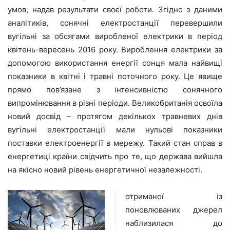
умов, надав результати своєї роботи. Згідно з даними
аналітиків, сонячні електростанції перевершили
вугільні за обсягами виробленої електрики в період
квітень-вересень 2016 року. Вироблення електрики за
допомогою використання енергії сонця мала найвищі
показники в квітні і травні поточного року. Це явище
прямо пов’язане з інтенсивністю сонячного
випромінювання в різні періоди. Великобританія освоїла
новий досвід – протягом декількох травневих днів
вугільні електростанції мали нульові показники
поставки електроенергії в мережу. Такий стан справ в
енергетиці країни свідчить про те, що держава вийшла
на якісно новий рівень енергетичної незалежності.
отриманої із
поновлюваних джерел
наблизилася до