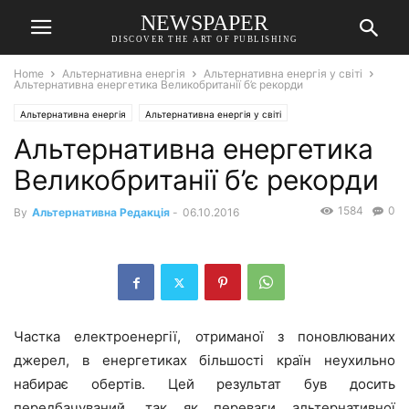
NEWSPAPER
DISCOVER THE ART OF PUBLISHING
Home
Альтернативна енергія
Альтернативна енергія у світі
Альтернативна енергетика Великобританії б’є рекорди
Альтернативна енергія
Альтернативна енергія у світі
Альтернативна енергетика
Великобританії б’є рекорди
1584
0
By
Альтернативна Редакція
-
06.10.2016
Частка електроенергії, отриманої з поновлюваних
джерел, в енергетиках більшості країн неухильно
набирає обертів. Цей результат був досить
передбачуваний, так як переваги альтернативної