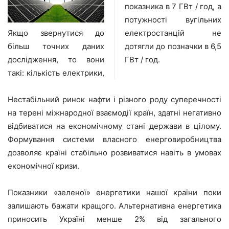
показника в 7 ГВт / год, а
потужності вугільних
Якщо звернутися до
електростанцій не
більш точних даних
дотягли до позначки в 6,5
ГВт / год.
дослідження, то вони
такі: кількість електрики,
Нестабільний ринок нафти і різного роду суперечності
на терені міжнародної взаємодії країн, здатні негативно
відбиватися на економічному стані держави в цілому.
Формування системи власного енерговиробництва
дозволяє країні стабільно розвиватися навіть в умовах
економічної кризи.
Показники «зеленої» енергетики нашої країни поки
залишають бажати кращого. Альтернативна енергетика
приносить Україні менше 2% від загального