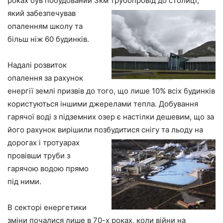
роках був побудований 3км трубопровід до
столиці,
який забезпечував
опаленням школу та
більш ніж 60 будинків.
Надалі розвиток
опалення за рахунок
енергії землі призвів до того, що лише 10% всіх будинків
користуються іншими джерелами тепла. Добування
гарячої воді з підземних озер є настілки дешевим, що за
його рахунок вирішили позбудитися снігу та льоду на
дорогах і тротуарах
провівши труби з
гарячою водою прямо
під ними.
В секторі енергетики
зміни почалися лише в 70-х роках, коли війни на