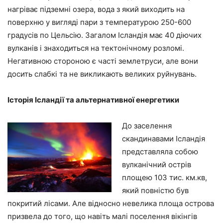
нагріває підземні озера, вода з який виходить на
поверхню у вигляді пари з температурою 250-600
градусів по Цельсію. Загалом Ісландія має 40 діючих
вулканів і знаходиться на тектонічному розломі.
Негативною стороною є часті землетруси, але вони
досить слабкі та не викликають великих руйнувань.
Історія Ісландії та альтернативної енергетики
До заселення
скандинавами Ісландія
представляла собою
вулканічний острів
площею 103 тис. км.кв,
який повністю був
покритий лісами. Але відносно невелика площа острова
призвела до того, що навіть малі поселення вікінгів