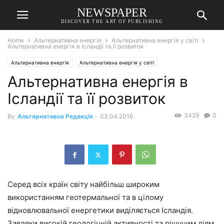
NEWSPAPER
DISCOVER THE ART OF PUBLISHING
Home
Альтернативна енергія
Альтернативна енергія у світі
Альтернативна енергія в Ісландії та її розвиток
Альтернативна енергія
Альтернативна енергія у світі
Альтернативна енергія в
Ісландії та її розвиток
3429
0
By
Альтернативна Редакція
-
03.04.2016
Серед всіх країн світу найбільш широким
використанням геотермальної та в цілому
відновлювальної енергетики виділяється Ісландія.
Завдяки високій геологічній активності та рішучим діям