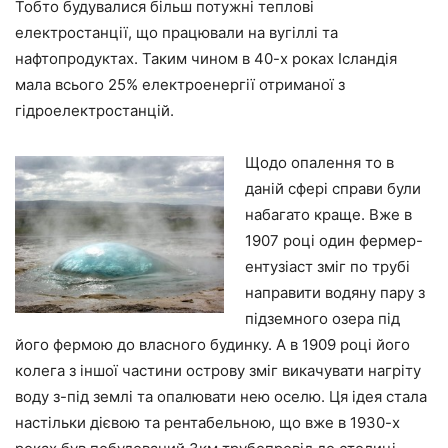
Тобто будувалися більш потужні теплові
електростанції, що працювали на вугіллі та
нафтопродуктах. Таким чином в 40-х роках Ісландія
мала всього 25% електроенергії отриманої з
гідроелектростанцій.
Щодо опалення то в
даній сфері справи були
набагато краще. Вже в
1907 році один фермер-
ентузіаст зміг по трубі
направити водяну пару з
підземного озера під
його фермою до власного будинку. А в 1909 році його
колега з іншої частини острову зміг викачувати нагріту
воду з-під землі та опалювати нею оселю. Ця ідея стала
настільки дієвою та рентабельною, що вже в 1930-х