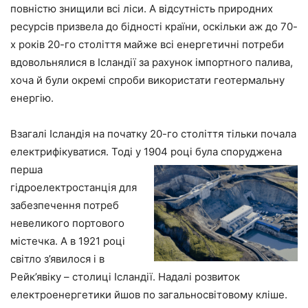
повністю знищили всі ліси. А відсутність природних
ресурсів призвела до бідності країни, оскільки аж до 70-
х років 20-го століття майже всі енергетичні потреби
вдовольнялися в Ісландії за рахунок імпортного палива,
хоча й були окремі спроби використати геотермальну
енергію.
Взагалі Ісландія на початку 20-го століття тільки почала
електрифікуватися. Тоді у
1904 році була споруджена
перша
гідроелектростанція для
забезпечення потреб
невеликого портового
містечка. А в 1921 році
світло з’явилося і в
Рейк’явіку – столиці Ісландії. Надалі розвиток
електроенергетики йшов по загальносвітовому кліше.