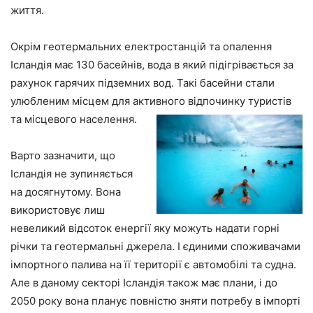
життя.
Окрім геотермальних електростанцій та опалення
Ісландія має 130 басейнів, вода в який підігрівається за
рахунок гарячих підземних вод. Такі басейни стали
улюбленим місцем для активного відпочинку туристів
та місцевого населення.
Варто зазначити, що
Ісландія не зупиняється
на досягнутому. Вона
використовує лиш
невеликий відсоток енергії яку можуть надати горні
річки та геотермальні джерела. І єдиними споживачами
імпортного палива на її території є автомобілі та судна.
Але в даному секторі Ісландія також має плани, і до
2050 року вона планує повністю зняти потребу в імпорті