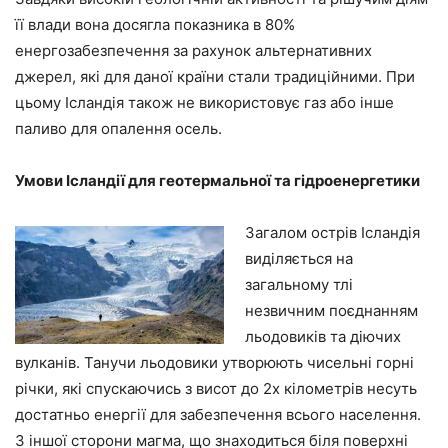
її влади вона досягла показника в 80%
енергозабезпечення за рахунок альтернативних
джерел, які для даної країни стали традиційними. При
цьому Ісландія також не використовує газ або інше
паливо для опалення осель.
Умови Ісландії для геотермальної та гідроенергетики
Загалом острів Ісландія
виділяється на
загальному тлі
незвичним поєднанням
льодовиків та діючих
вулканів. Танучи льодовики утворюють чисельні горні
річки, які спускаючись з висот до 2х кілометрів несуть
достатньо енергії для забезпечення всього населення.
З іншої сторони магма, що знаходиться біля поверхні