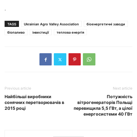
.
TAGS
Ukrainian Agro Valley Association
біоенергетичні заводи
біопаливо
інвестиції
теплова енергія
Previous article
Next article
Найбільші виробники
Потужність
сонячних перетворювачів в
вітрогенераторів Польщі
2015 році
перевищила 5,5 ГВт, а цілої
енергосистеми 40 ГВт