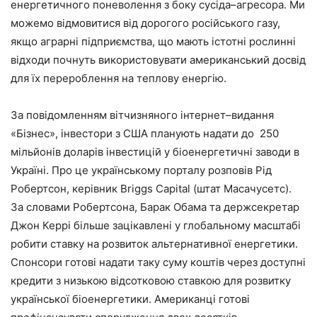
енергетичного
поневолення
з
боку
сусіда
–
агресора
.
Ми
можемо
відмовитися
від
дорогого
російського
газу
,
якщо
аграрні
підприємства
,
що
мають
істотні
рослинні
відходи
почнуть
використовувати
американський
досвід
для
їх
перероблення
на
теплову
енергію
.
За
повідомленням
вітчизняного
інтернет
–
видання
«
Бізнес
»,
інвестори
з
США
планують
надати
до
250
мільйонів
доларів
інвестицій
у
біоенергетичні
заводи
в
Україні
.
Про
це
українському
порталу
розповів
Рід
Робертсон
,
керівник
Briggs
Capital
(
штат
Масачусетс
).
За
словами
Робертсона
,
Барак
Обама
та
держсекретар
Джон
Керрі
більше
зацікавлені
у
глобальному
масштабі
робити
ставку
на
розвиток альтернативної енергетики.
С
понсори
готові
надати
таку
суму
коштів
через
доступні
кредити
з
низькою
відсотковою
ставкою
для
розвитку
української
біоенергетики
.
Американці
готові