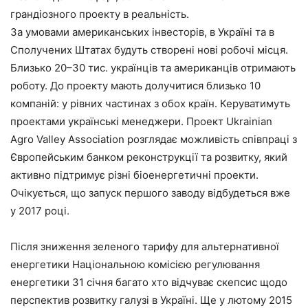
грандіозного
проекту
в
реальність
.
За
умовами
американських
інвесторів
,
в
Україні
та
в
Сполучених
Штатах
будуть
створені
нові
робочі
місця
.
Близько
20
–
30
тис
.
українців
та
американців
отримають
роботу
.
До
проекту
мають
долучитися
близько
10
компаній
:
у
рівних
частинах
з
обох
країн
.
Керуватимуть
проектами
українські
менеджери
.
Проект
Ukrainian
Agro
Valley
Association
розглядає
можливість
співпраці
з
Європейським
банком
реконструкції
та
розвитку
,
який
активно
підтримує
різні
біоенергетичні
проекти
.
Очікується
,
що
запуск
першого
заводу
відбудеться
вже
у
2017
році
.
Після
зниження
зеленого
тарифу
для
альтернативної
енергетики
Національною
комісією
регулювання
енергетики
31
січня
багато
хто
відчуває
скепсис
щодо
перспектив
розвитку
галузі
в
Україні
.
Ще
у
лютому
2015