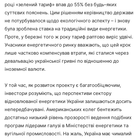
році
«
зелений
тариф
»
впав
до
55
%
без
будь
–
яких
суттєвих
пояснень
.
Цим
рішенням
керівництво
держави
не
потурбувалося
щодо
екологічного
аспекту
–
і
знову
була
зроблена
ставка
на
традиційні
види
енергетики
.
Проте
,
у
березні
того
ж
року
тариф
раптово
виріс
удвічі
.
Учасники
енергетичного
ринку
вважають
,
що
цей
крок
лише
частково
компенсував
втрати
,
які
сталися
через
девальвацію
української
гривні
по
відношенню
до
іноземної
валюти
.
У
той
час
,
як
розвиток
проекту
є
багатообіцяючим
,
інвестори
розуміють
,
що
перспективи
сектору
відновлюваної
енергетики
України
залишаються
досить
непередбачувані
.
Американських
колег
бентежить
достатньо
низький
рівень
прозорості
ведення
подібних
програм
лідерами
галузі
в
Міністерстві
енергетики
та
вугільної
промисловості
.
На
жаль
,
Україна
має
чималий