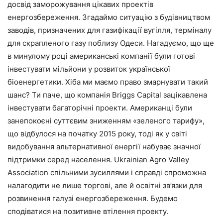
досвід
заморожування
цікавих
проектів
енергозбереження
.
Згадаймо
ситуацію
з
будівництвом
заводів
,
призначених
для
газифікації
вугілля
,
терміналу
для
скрапленого
газу
поблизу
Одеси
.
Нагадуємо
,
що
ще
в
минулому
році
американські
компанії
були
готові
інвестувати
мільйони
у
розвиток
української
біоенергетики
.
Хіба
ми
маємо
право
змарнувати
такий
шанс
?
Ти
паче
,
що
компанія
Briggs
Capital
зацікавлена
інвестувати
багаторічні
проекти
.
Американці
були
занепокоєні
суттєвим
зниженням
«
зеленого
тарифу
»,
що
відбулося
на
початку
2015
року
,
тоді
як
у
світі
видобування
альтернативної
енергії
набуває
значної
підтримки
серед
населення
.
Ukrainian
Agro
Valley
Association
спільними
зусиллями
і
справді
спроможна
налагодити
не
лише
торгові
,
але
й
освітні
зв
’
язки
для
розвинення
галузі
енергозбереження
.
Будемо
сподіватися
на
позитивне
втілення
проекту
.