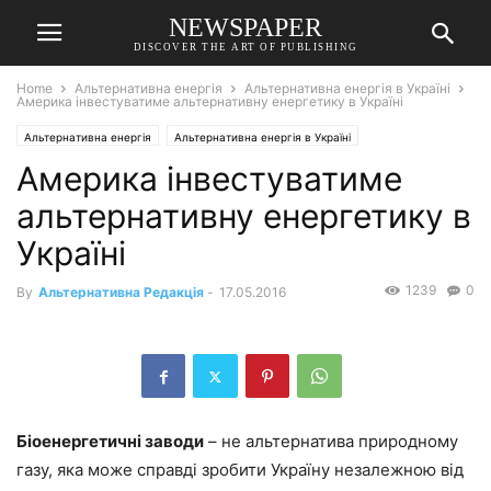
NEWSPAPER
DISCOVER THE ART OF PUBLISHING
Home
Альтернативна енергія
Альтернативна енергія в Україні
Америка інвестуватиме альтернативну енергетику в Україні
Альтернативна енергія
Альтернативна енергія в Україні
Америка інвестуватиме
альтернативну енергетику в
Україні
1239
0
By
Альтернативна Редакція
-
17.05.2016
Біоенергетичні
заводи
–
не
альтернатива
природному
газу
,
яка
може
справді
зробити
Україну
незалежною
від