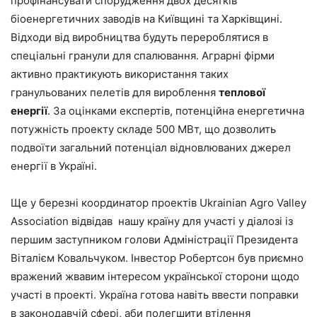
профінансувати
спорудження
двох
десятків
біоенергетичних
заводів
на
Київщині
та
Харківщині
.
Відходи
від
виробництва
будуть
перероблятися
в
спеціальні
гранули
для
спалювання
.
Аграрні
фірми
активно
практикують
використання
таких
гранульованих
пелетів
для
вироблення
теплової
енергії
.
За
оцінками
експертів
,
потенційна
енергетична
потужність
проекту
складе
500
МВт
,
що
дозволить
подвоїти
загальний
потенціал
відновлюваних
джерел
енергії
в
Україні
.
Ще
у
березні
координатор
проектів
Ukrainian
Agro
Valley
Association
відвідав
нашу
країну
для
участі
у
діалозі
із
першим
заступником
голови
Адміністрації
Президента
Віталієм
Ковальчуком
.
Інвестор
Робертсон
був
приємно
вражений
жвавим
інтересом
української
сторони
щодо
участі
в
проекті
.
Україна
готова
навіть
ввести
поправки
в
законодавчій
сфері
,
аби
полегшити
втілення