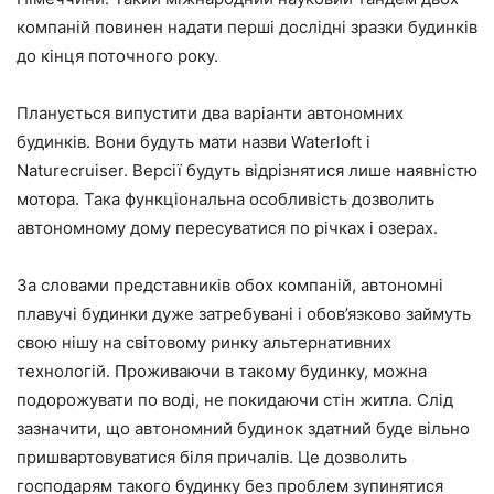
компаній повинен надати перші дослідні зразки будинків
до кінця поточного року.
Планується випустити два варіанти автономних
будинків. Вони будуть мати назви Waterloft і
Naturecruiser. Версії будуть відрізнятися лише наявністю
мотора. Така функціональна особливість дозволить
автономному дому пересуватися по річках і озерах.
За словами представників обох компаній, автономні
плавучі будинки дуже затребувані і обов’язково займуть
свою нішу на світовому ринку альтернативних
технологій. Проживаючи в такому будинку, можна
подорожувати по воді, не покидаючи стін житла. Слід
зазначити, що автономний будинок здатний буде вільно
пришвартовуватися біля причалів. Це дозволить
господарям такого будинку без проблем зупинятися