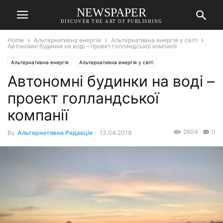
NEWSPAPER
DISCOVER THE ART OF PUBLISHING
Home
Альтернативна енергія
Альтернативна енергія у світі
Автономні будинки на воді – проект голландської компанії
Альтернативна енергія
Альтернативна енергія у світі
Автономні будинки на воді –
проект голландської
компанії
2604
0
By
Альтернативна Редакція
-
13.04.2019