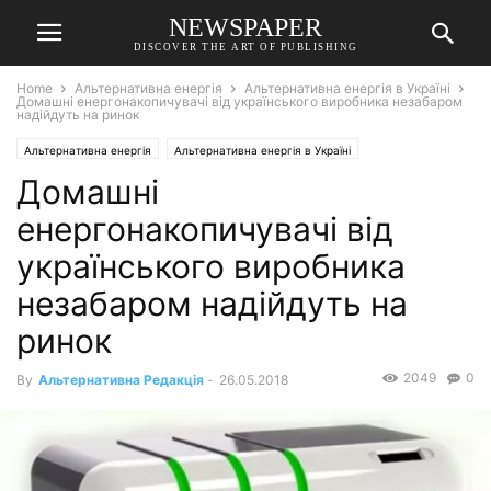
NEWSPAPER
DISCOVER THE ART OF PUBLISHING
Home
Альтернативна енергія
Альтернативна енергія в Україні
Домашні енергонакопичувачі від українського виробника незабаром
надійдуть на ринок
Альтернативна енергія
Альтернативна енергія в Україні
Домашні
Альтернативна енергія у світі
енергонакопичувачі від
українського виробника
незабаром надійдуть на
ринок
2049
0
By
Альтернативна Редакція
-
26.05.2018