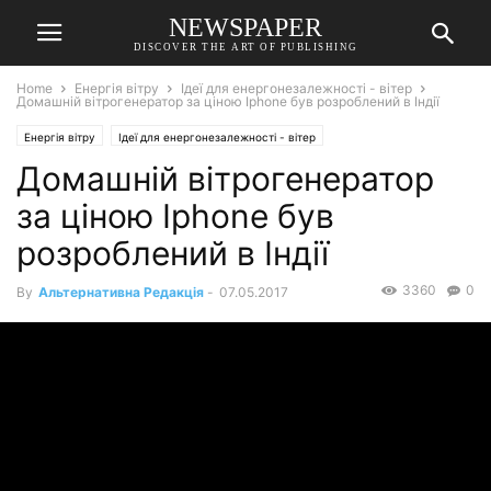
NEWSPAPER
DISCOVER THE ART OF PUBLISHING
Home
Енергія вітру
Ідеї для енергонезалежності - вітер
Домашній вітрогенератор за ціною Iphone був розроблений в Індії
Енергія вітру
Ідеї для енергонезалежності - вітер
Домашній вітрогенератор
за ціною Iphone був
розроблений в Індії
3360
0
By
Альтернативна Редакція
-
07.05.2017