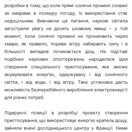
розробки в тому, що коли прямі сонячні промені сховані
за хмарами в похмуру погоду, їх використання стає
недоцільним. Вивчаючи це питання, наукові світила
загострили увагу на досить цікавому явищі – у той
момент, коли сонячні промені не проникають через
хмари, як правило, пориви вітру набирають силу і в
більшості випадків починається дощ. На підставі
подібних наукових спостережень народилася ідея
створення спеціального пристосування, яке зможе
акумулювати енергію, одержувану і від сонячного
світла, і від води, і від вітру. Така установка дасть
можливість безперебійного вироблення електроенергії
для різних потреб.
Лідируючі позиції в розробці проекту створення
пристосування, що використовує енергію крапель дощу,
зайняли вчені дослідницького центру у Франції. Ними