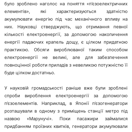
було зроблено наголос на поняття «п’єзоелектричних
елементів», які характеризуються здатністю
акумулювати енергію під час механічного впливу на
них. Науковці стверджують, що отримання певної
кількості електроенергії, за допомогою накопичення
енергії падаючих крапель дощу, є цілком придатною
практикою. Обсяги вироблюваної таким способом
електроенергії не великі, але для забезпечення
повноцінної роботи приладів з невеликою потужністю її
буде цілком достатньо.
У науковій громадськості раніше вже були зроблені
спроби вироблення електроенергії за допомогою
п’єзоелементів. Наприклад, в Японії п’єзогенератори
розташували в одному з приміщень станції метро під
назвою «Марунучі». Поки пасажири займалися
придбанням проїзних квитків, генератори акумулювали