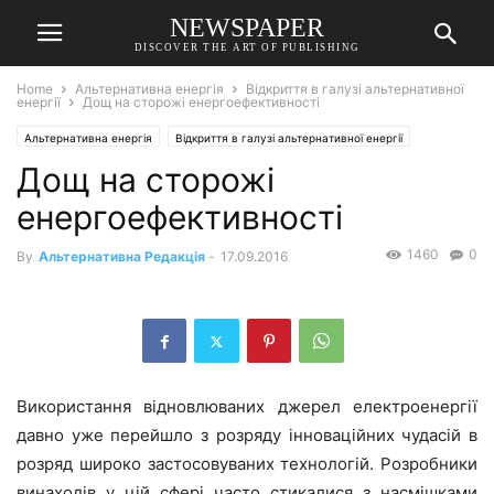
NEWSPAPER
DISCOVER THE ART OF PUBLISHING
Home
Альтернативна енергія
Відкриття в галузі альтернативної
енергії
Дощ на сторожі енергоефективності
Альтернативна енергія
Відкриття в галузі альтернативної енергії
Дощ на сторожі
енергоефективності
1460
0
By
Альтернативна Редакція
-
17.09.2016
Використання відновлюваних джерел електроенергії
давно уже перейшло з розряду інноваційних чудасій в
розряд широко застосовуваних технологій. Розробники
винаходів у цій сфері часто стикалися з насмішками