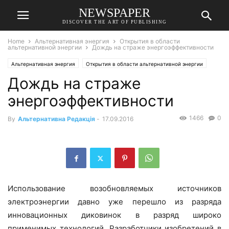
NEWSPAPER
DISCOVER THE ART OF PUBLISHING
Home
Альтернативная энергия
Открытия в области
альтернативной энергии
Дождь на страже энергоэффективности
Альтернативная энергия
Открытия в области альтернативной энергии
Дождь на страже
энергоэффективности
1466
0
By
Альтернативна Редакція
-
17.09.2016
Использование возобновляемых источников
электроэнергии давно уже перешло из разряда
инновационных диковинок в разряд широко
применимых технологий. Разработчики изобретений в