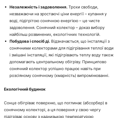
Незалежність і задоволення.
Трохи свободи,
незважаючи на зростаючі ціни енергії – купання у
воді, підігрітою сонячною енергією – це чисте
задоволення. Сонячний колектор – доказ вибору
найбільш розвинених, екологічних технологій.
Побудова і спосіб ді.
Відзначається, що інсталяції з
сонячними колекторами для підігрівання теплої води
і змішані інсталяції, які підігрівають теплу воду також
допомагають центральному обігріву. Принципово
сонячний колектор успішно працює навіть при
розсіяному сонячному (хмарність) випромінюванні.
Екологічний будинок
Сонце обігріває поверхню, що поглинає (абсорбер) в
сонячному колекторі, а ця поверхня у свою чергу
підігріває основу з наднизькою температурою