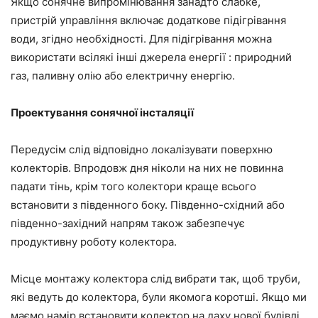
Якщо сонячне випромінювання занадто слабке,
пристрій управління включає додаткове підігрівання
води, згідно необхідності. Для підігрівання можна
використати всілякі інші джерела енергії : природний
газ, паливну олію або електричну енергію.
Проектування сонячної інсталяції
Передусім слід відповідно локалізувати поверхню
колекторів. Впродовж дня ніколи на них не повинна
падати тінь, крім того колектори краще всього
встановити з південного боку. Південно-східний або
південно-західний напрям також забезпечує
продуктивну роботу колектора.
Місце монтажу колектора слід вибрати так, щоб труби,
які ведуть до колектора, були якомога коротші. Якщо ми
маємо намір встановити колектор на даху нової будівлі,