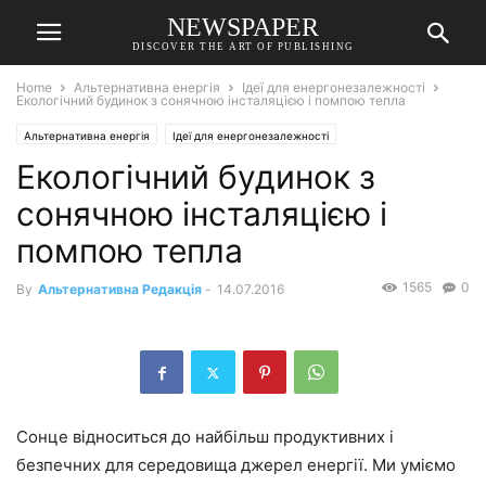
NEWSPAPER
DISCOVER THE ART OF PUBLISHING
Home
Альтернативна енергія
Ідеї для енергонезалежності
Екологічний будинок з сонячною інсталяцією і помпою тепла
Альтернативна енергія
Ідеї для енергонезалежності
Екологічний будинок з
сонячною інсталяцією і
помпою тепла
1565
0
By
Альтернативна Редакція
-
14.07.2016
Сонце відноситься до найбільш продуктивних і
безпечних для середовища джерел енергії. Ми уміємо