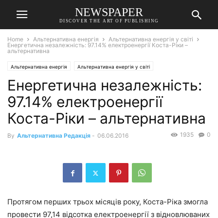
NEWSPAPER
DISCOVER THE ART OF PUBLISHING
Home
Альтернативна енергія
Альтернативна енергія у світі
Енергетична незалежність: 97.14% електроенергії Коста-Ріки –
альтернативна
Альтернативна енергія
Альтернативна енергія у світі
Енергетична незалежність:
97.14% електроенергії
Коста-Ріки – альтернативна
1935
0
By
Альтернативна Редакція
-
06.06.2016
Протягом перших трьох місяців року, Коста-Ріка змогла
провести 97,14 відсотка електроенергії з відновлюваних