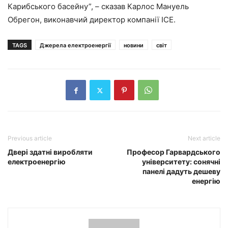
Карибського басейну”, – сказав Карлос Мануель
Обрегон, виконавчий директор компанії ICE.
TAGS
Джерела електроенергії
новини
світ
Previous article
Next article
Двері здатні виробляти
Професор Гарвардського
електроенергію
університету: сонячні
панелі дадуть дешеву
енергію