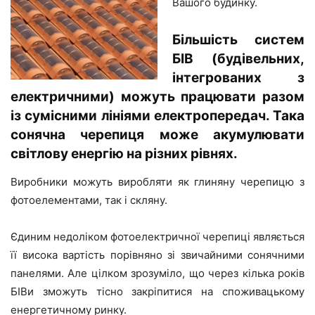
Вашого будинку.
Більшість систем
БІВ (будівельних,
інтегрованих з
електричними) можуть працювати разом
із сумісними лініями електропередач. Така
сонячна черепиця може акумулювати
світлову енергію на різних рівнях.
Виробники можуть виробляти як глиняну черепицю з
фотоелементами, так і скляну.
Єдиним недоліком фотоелектричної черепиці являється
її висока вартість порівняно зі звичайними сонячними
панелями. Але цілком зрозуміло, що через кілька років
БІВи зможуть тісно закріпитися на споживацькому
енергетичному ринку.