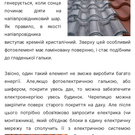
генерується, коли сонце
починає діяти на
напівпровідниковий шар.
Як правило, в якості
напівпровідника
виступає кремній кристалічний. Зверху цей особливий
фотоелемент має ламіновану поверхню, і стає подібним
до гладенької гальки.
Звісно, один такий елемент не зможе виробити багато
енергії. Але,якщо фотоелектричною галькою, або
шифером, покрити увесь дах, то можна забезпечити
електроенергією увесь будинок. Черепицю можна
закріпити поверх старого покриття на даху. Але після
цього потрібно обов’язково запросити електрика (чи
монтажника), який об’єднає блоки в єдину електричну
мережу та сполучить її з електричною системою