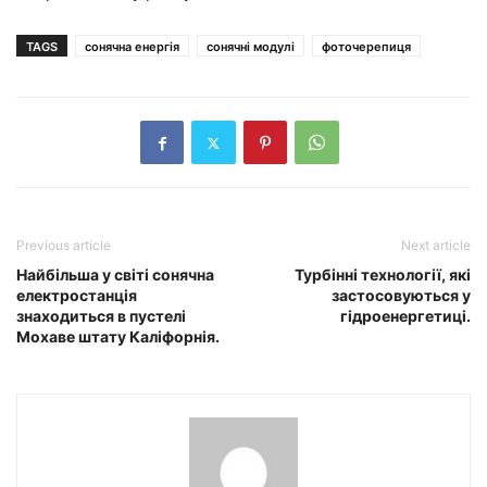
TAGS
сонячна енергія
сонячні модулі
фоточерепиця
Previous article
Next article
Найбільша у світі сонячна
Турбінні технології, які
електростанція
застосовуються у
знаходиться в пустелі
гідроенергетиці.
Мохаве штату Каліфорнія.