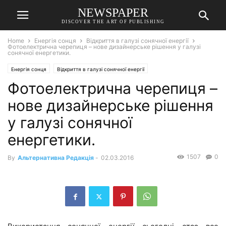
NEWSPAPER
DISCOVER THE ART OF PUBLISHING
Home
Енергія сонця
Відкриття в галузі сонячної енергії
Фотоелектрична черепиця – нове дизайнерське рішення у галузі
сонячної енергетики.
Енергія сонця
Відкриття в галузі сонячної енергії
Фотоелектрична черепиця –
нове дизайнерське рішення
у галузі сонячної
енергетики.
1507
0
By
Альтернативна Редакція
-
02.03.2016