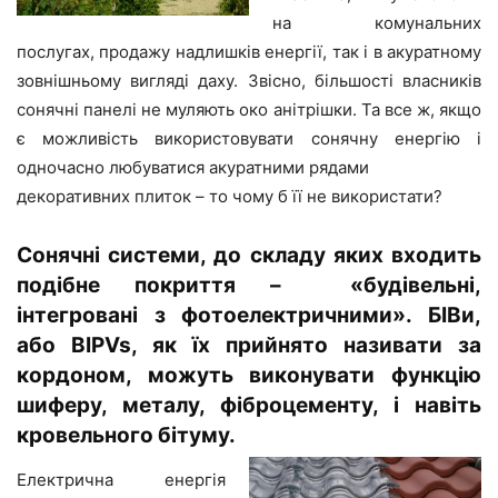
на комунальних
послугах, продажу надлишків енергії, так і в акуратному
зовнішньому вигляді даху. Звісно, більшості власників
сонячні панелі не муляють око анітрішки. Та все ж, якщо
є можливість використовувати сонячну енергію і
одночасно любуватися акуратними рядами
декоративних плиток – то чому б її не використати?
Сонячні системи, до складу яких входить
подібне покриття – «будівельні,
інтегровані з фотоелектричними». БІВи,
або BIPVs, як їх прийнято називати за
кордоном, можуть виконувати функцію
шиферу, металу, фіброцементу, і навіть
кровельного бітуму.
Електрична енергія