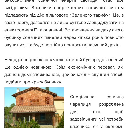
Використання сонячної енергії сьогодні стає все
вигіднішим. Власники енергетичних сонячних систем
підпадають під дію пільгового «Зеленого тарифу». Це, в
свою чергу, дозволяє не лише суттєво заощаджувати на
електроенергії та опаленні. Встановлення на даху свого
будинку сонячних панелей через кілька років повністю
окупиться, та буде постійно приносити пасивний дохід.
Нещодавно ринок сонячних панелей був представлений
ще однією новинкою. Крім економічних переваг, які
давно відомі споживачеві, цей винахід – влучний спосіб
подбати про красу будинку.
Спеціальна сонячна
черепиця розроблена
для того, щоб
задовільнити усі потреби
власника, як у економії