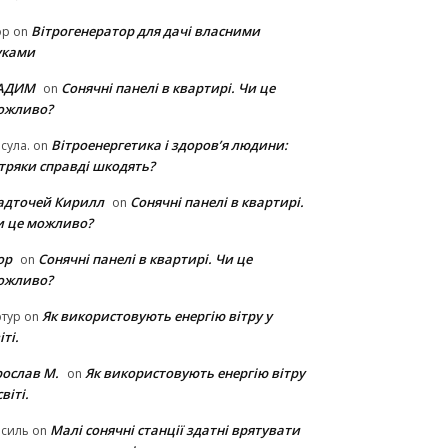
Вітрогенератор для дачі власними
ор
on
уками
АДИМ
Сонячні панелі в квартирі. Чи це
on
ожливо?
Вітроенергетика і здоров’я людини:
сула.
on
ітряки cправді шкодять?
адточей Кирилл
Сонячні панелі в квартирі.
on
и це можливо?
ор
Сонячні панелі в квартирі. Чи це
on
ожливо?
Як використовують енергію вітру у
тур
on
іті.
рослав М.
Як використовують енергію вітру
on
світі.
Малі сонячні станції здатні врятувати
асиль
on