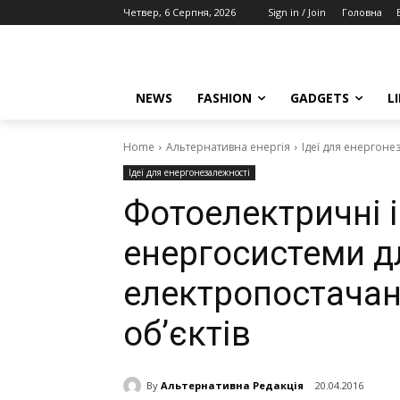
Четвер, 6 Серпня, 2026
Sign in / Join
Головна
NEWS
FASHION
GADGETS
L
Home
Альтернативна енергія
Ідеї для енергоне
Ідеї для енергонезалежності
Фотоелектричні і
енергосистеми д
електропостачан
об’єктів
By
Альтернативна Редакція
20.04.2016