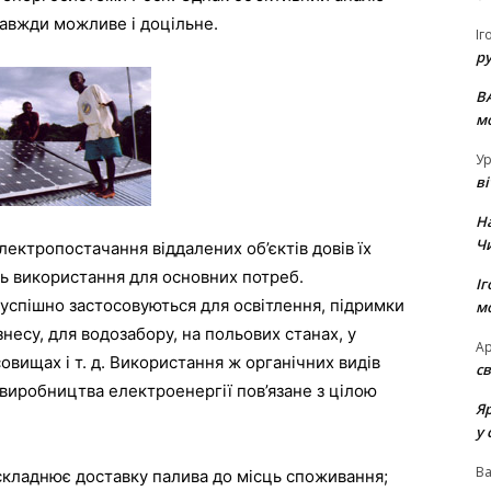
завжди можливе і доцільне.
Іг
р
В
м
Ур
в
Н
Ч
ектропостачання віддалених об’єктів довів їх
ть використання для основних потреб.
Іг
успішно застосовуються для освітлення, підримки
м
ізнесу, для водозабору, на польових станах, у
Ар
овищах і т. д. Використання ж органічних видів
св
я виробництва електроенергії пов’язане з цілою
Я
у 
В
складнює доставку палива до місць споживання;