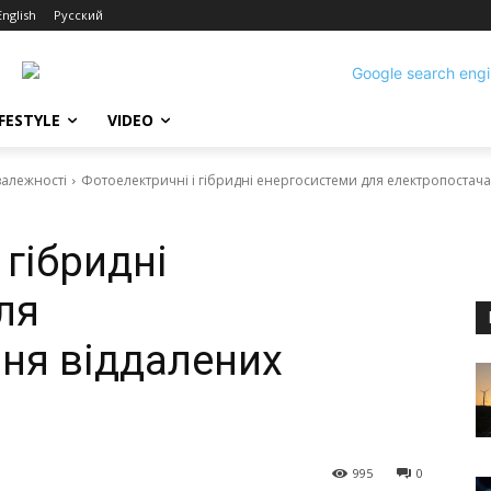
English
Русский
IFESTYLE
VIDEO
залежності
Фотоелектричні і гібридні енергосистеми для електропостача
 гібридні
ля
ня віддалених
995
0