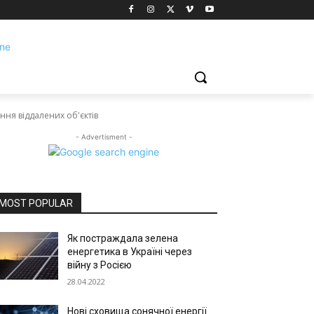
ння віддалених об'єктів
- Advertisment -
MOST POPULAR
Як постраждала зелена
енергетика в Україні через
війну з Росією
28.04.2022
Нові сховища сонячної енергії