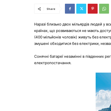
Share
Наразі близько двох мільярдів людей у ​​в
країнах, що розвиваються не мають доступ
(400 мільйонів чоловік) живуть без елек
змушені обходитися без електрики, незва
Сонячні батареї незамінні в південних ре
електропостачання.