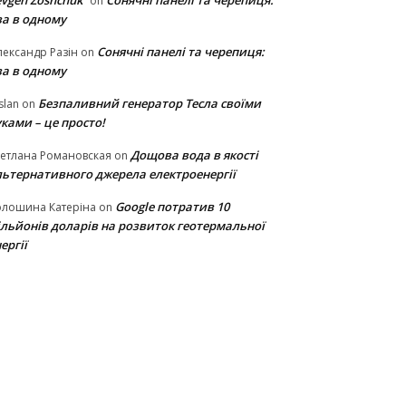
vgen Zoshchuk
Сонячні панелі та черепиця:
on
ва в одному
Сонячні панелі та черепиця:
ександр Разін
on
ва в одному
Безпаливний генератор Тесла своїми
slan
on
ками – це просто!
Дощова вода в якості
етлана Романовская
on
льтернативного джерела електроенергії
Google потратив 10
олошина Катеріна
on
ільйонів доларів на розвиток геотермальної
ергії