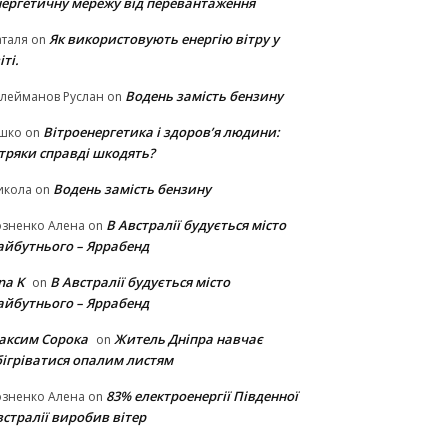
нергетичну мережу від перевантаження
Як використовують енергію вітру у
таля
on
іті.
Водень замість бензину
лейманов Руслан
on
Вітроенергетика і здоров’я людини:
ішко
on
ітряки cправді шкодять?
Водень замість бензину
икола
on
В Австралії будується місто
озненко Алена
on
айбутнього – Яррабенд
na K
В Австралії будується місто
on
айбутнього – Яррабенд
аксим Сорока
Житель Дніпра навчає
on
бігріватися опалим листям
83% електроенергії Південної
озненко Алена
on
стралії виробив вітер