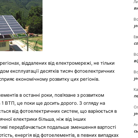
Л
в
В
у
Ев
с
В
ві
егіонах, віддалених від електромережі, не тільки
дом експлуатації десятків тисяч фотоелектричних
В
у
 сприяє економічному розвитку цих регіонів.
Ka
ментів в останні роки, пов’язане з розвитком
п
 1 ВТП, це поки ще досить дорого. З огляду на
О
ється від фотоелектричних систем, що варіюється в
у
нячної електрики більша, ніж від інших
Ан
тиві передбачається подальше зменшення вартості
сь
ість, енергія від фотоелементів, в певних випадках