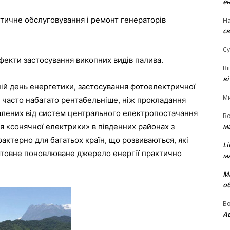
е
тичне обслуговування і ремонт генераторів
На
св
Су
ефекти застосування викопних видів палива.
В
в
ній день енергетики, застосування фотоелектричної
М
й часто набагато рентабельніше, ніж прокладання
далених від систем центрального електропостачання
В
м
я «сонячної електрики» в південних районах з
рактерно для багатьох країн, що розвиваються, які
Li
штовне поновлюване джерело енергії практично
м
М
о
В
Ав