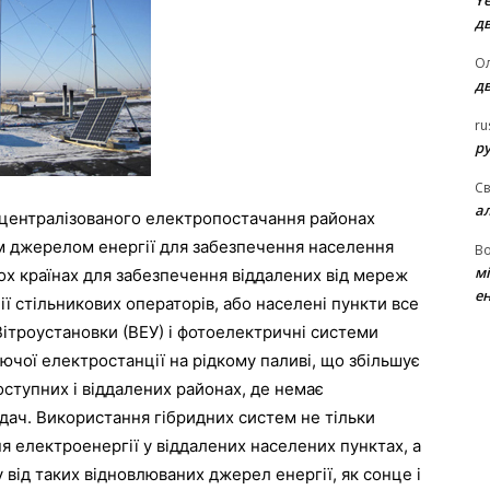
Ye
д
Ол
д
ru
ру
Св
а
д централізованого електропостачання районах
м джерелом енергії для забезпечення населення
В
м
ох країнах для забезпечення віддалених від мереж
ен
ції стільникових операторів, або населені пункти все
Вітроустановки (ВЕУ) і фотоелектричні системи
ючої електростанції на рідкому паливі, що збільшує
ступних і віддалених районах, де немає
дач. Використання гібридних систем не тільки
я електроенергії у віддалених населених пунктах, а
від таких відновлюваних джерел енергії, як сонце і