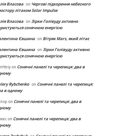
лія Власова
Чергові підкорення небесного
on
остору літаком Solar Impulse
лія Власова
Зірки Голівуду активно
on
ористуються сонячною енергією
алентина Євшина
Вітряк Mars, який літає
on
алентина Євшина
Зірки Голівуду активно
on
ористуються сонячною енергією
Сонячні панелі та черепиця: два в
Yttriy
on
дному
lery Rybchenko
Сонячні панелі та черепиця:
on
ва в одному
Сонячні панелі та черепиця: два в
ктор
on
дному
Сонячні панелі та черепиця: два в
лекс
on
дному