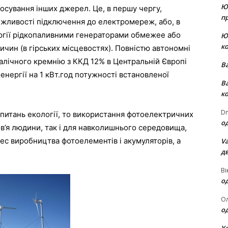
Ю
осування інших джерел. Це, в першу чергу,
пр
ожливості підключення до електромереж, або, в
ргії рідкопаливними генераторами обмежее або
Ю
к
ичин (в гірських місцевостях). Повністю автономні
алічного кремнію з ККД 12% в Центральній Європі
В
енергії на 1 кВт.год потужності встановленої
В
к
Dm
 питань екології, то використання фотоелектричних
о
в’я людини, так і для навколишнього середовища,
ес виробництва фотоелементів і акумуляторів, а
Va
д
Ві
о
О
о