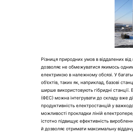
Різниця природних умов в віддалених ві
дозволяє не обмежуватися якимось одни
електрикою в належному обсязі. У багать
об’єктів, таких як, наприклад, базові стан
ширше використовують гібридні станції. 
(ФЕС) можна інтегрувати до складу вже ді
продуктивність електростанцій у важкодо
можливості прокладки ліній електропере
істотно підвищує ефективність виробленн
й дозволяє отримати максимальну віддачу 