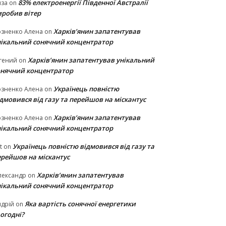
83% електроенергії Південної Австралії
иза
on
иробив вітер
Харків’янин запатентував
озненко Алена
on
нікальний сонячний концентратор
Харків’янин запатентував унікальний
гений
on
онячний концентратор
Українець повністю
озненко Алена
on
дмовився від газу та перейшов на міскантус
Харків’янин запатентував
озненко Алена
on
нікальний сонячний концентратор
Українець повністю відмовився від газу та
t
on
ерейшов на міскантус
Харків’янин запатентував
лександр
on
нікальний сонячний концентратор
Яка вартість сонячної енергетики
дрій
on
огодні?