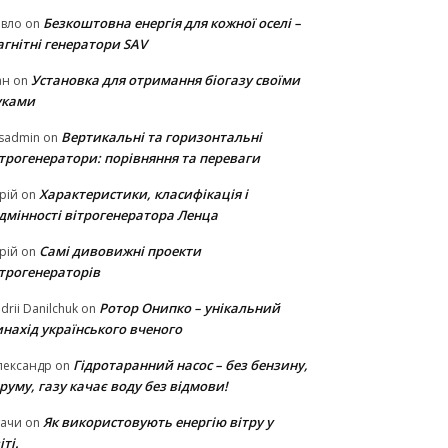
Безкоштовна енергія для кожної оселі –
авло
on
гнітні генератори SAV
Установка для отримання біогазу своїми
ан
on
уками
Вертикальні та горизонтальні
sadmin
on
ітрогенератори: порівняння та переваги
Характеристики, класифікація і
рій
on
ідмінності вітрогенератора Ленца
Самі дивовижні проекти
рій
on
ітрогенераторів
Ротор Онипко – унікальний
drii Danilchuk
on
нахід українського вченого
Гідротаранний насос – без бензину,
лександр
on
руму, газу качає воду без відмови!
Як використовують енергію вітру у
тачи
on
іті.