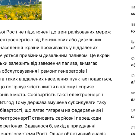
П
ма
Ів
р
ьої Росії не підключені до централізованих мереж
ектроенергією від бензинових або дизельних
Sy
 населення країни проживають у віддалених
в
ечується привізним дизельним паливом. Це вкрай
Ю
ьки залежить від завезення палива, вимагає
в
на обслуговування і ремонт генераторів і
Ю
в таких віддалених населених пунктах подається,
в
що погіршує якість життя в цілому і сприяє
An
нів в міста. Собівартість такої електроенергії
ви
1 кВт.год Тому держава змушена субсидувати таку
івартості, що лягає тягарем на федеральний і
О
ст
електроенергії становить серйозні перешкоди
 регіонах. Здавалося б, вихід в приєднанні
И
св
 енергосистеми Росії. Однак об’єктивний аналіз