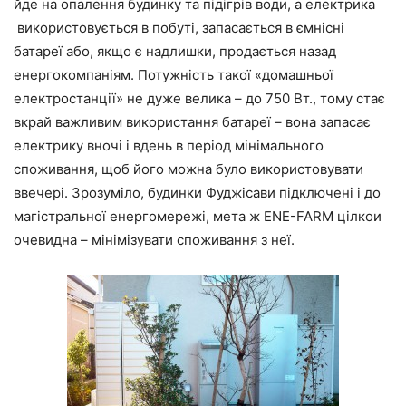
йде на опалення будинку та підігрів води, а електрика
використовується в побуті, запасається в ємнісні
батареї або, якщо є надлишки, продається назад
енергокомпаніям. Потужність такої «домашньої
електростанції» не дуже велика – до 750 Вт., тому стає
вкрай важливим використання батареї – вона запасає
електрику вночі і вдень в період мінімального
споживання, щоб його можна було використовувати
ввечері. Зрозуміло, будинки Фуджісави підключені і до
магістральної енергомережі, мета ж ENE-FARM цілкои
очевидна – мінімізувати споживання з неї.