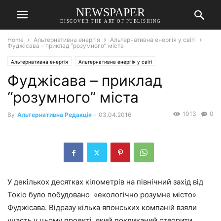
NEWSPAPER
DISCOVER THE ART OF PUBLISHING
Home
Альтернативна енергія
Альтернативна енергія у світі
Фyджісава – приклад “розумного” міста
Альтернативна енергія
Альтернативна енергія у світі
Фyджісава – приклад
“розумного” міста
1013
0
By
Альтернативна Редакція
-
03.04.2016
У декількох десятках кілометрів на північний захід від
Токіо було побудовано «екологічно розумне місто»
Фуджісава. Відразу кілька японських компаній взяли
участь у цьому проекті, який покликаний створити