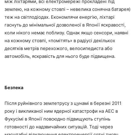
між ліхтарями, всі електромережі прокладені під
землею, на кожному стовпі – невелика сонячна батарея)
теж на світлодіодах. Економлячи енергію, ліхтарі
гаснуть до мінімальної дозволеної в Японії яскравості,
коли нікого немає поблизу. Однак якщо сенсори, наявні
на кожному стовпі, «помітять» в радіусі декількох
десятків метрів перехожого, велосипедиста або
автомобіль, яскравість для нього буде підвищена.
Безпека
Після руйнівного землетрусу з цунамі в березні 2011
року і викликаної ним ядерної катастрофи на АЕС в
Фукусімі в Японії повсюдно підвищують ступінь
готовності до надзвичайних ситуацій. Тоді через
масштабні відключення електроенергії сотні тисяч