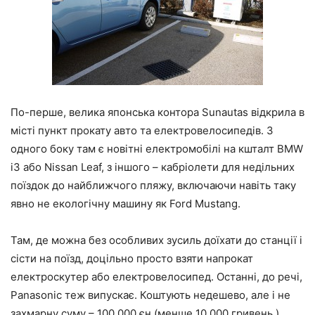
По-перше, велика японська контора Sunautas відкрила в
місті пункт прокату авто та електровелосипедів. З
одного боку там є новітні електромобілі на кшталт BMW
i3 або Nissan Leaf, з іншого – кабріолети для недільних
поїздок до найближчого пляжу, включаючи навіть таку
явно не екологічну машину як Ford Mustang.
Там, де можна без особливих зусиль доїхати до станції і
сісти на поїзд, доцільно просто взяти напрокат
електроскутер або електровелосипед. Останні, до речі,
Panasonic теж випускає. Коштують недешево, але і не
захмарну суму – 100 000 єн (менше 10 000 гривень.).