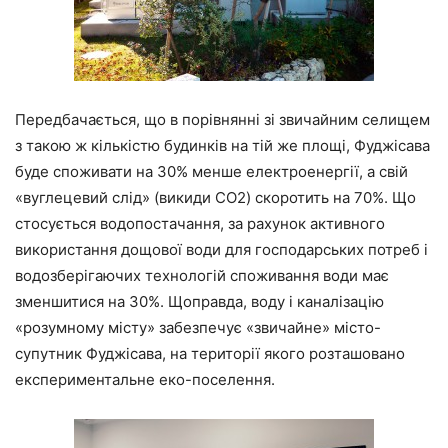
Передбачається, що в порівнянні зі звичайним селищем
з такою ж кількістю будинків на тій же площі, Фуджісава
буде споживати на 30% менше електроенергії, а свій
«вуглецевий слід» (викиди CO2) скоротить на 70%. Що
стосується водопостачання, за рахунок активного
використання дощової води для господарських потреб і
водозберігаючих технологій споживання води має
зменшитися на 30%. Щоправда, воду і каналізацію
«розумному місту» забезпечує «звичайне» місто-
супутник Фуджісава, на території якого розташовано
експериментальне еко-поселення.