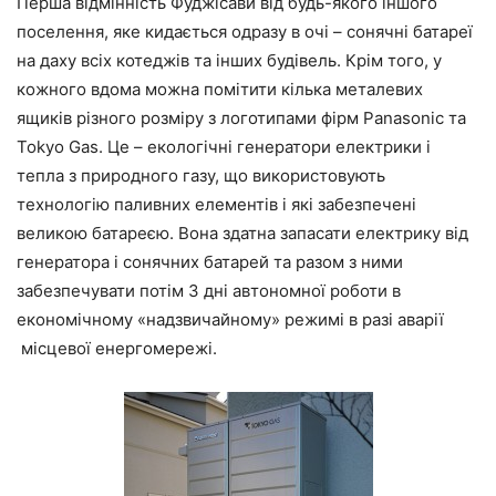
Перша відмінність Фуджісави від будь-якого іншого
поселення, яке кидається одразу в очі – сонячні батареї
на даху всіх котеджів та інших будівель. Крім того, у
кожного вдома можна помітити кілька металевих
ящиків різного розміру з логотипами фірм Panasonic та
Tokyo Gas. Це – екологічні генератори електрики і
тепла з природного газу, що використовують
технологію паливних елементів і які забезпечені
великою батареєю. Вона здатна запасати електрику від
генератора і сонячних батарей та разом з ними
забезпечувати потім 3 дні автономної роботи в
економічному «надзвичайному» режимі в разі аварії
місцевої енергомережі.