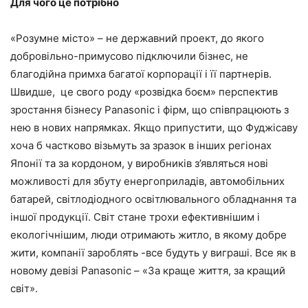
Для чого це потрібно
«Розумне місто» – не державний проект, до якого
добровільно-примусово підключили бізнес, не
благодійна примха багатої корпорації і її партнерів.
Швидше, це свого роду «розвідка боєм» перспектив
зростання бізнесу Panasonic і фірм, що співпрацюють з
нею в нових напрямках. Якщо припустити, що Фуджісаву
хоча б частково візьмуть за зразок в інших регіонах
Японії та за кордоном, у виробників з’являться нові
можливості для збуту енергоприладів, автомобільних
батарей, світлодіодного освітлювального обладнання та
іншої продукції. Світ стане трохи ефективнішим і
екологічнішим, люди отримають житло, в якому добре
жити, компанії зароблять -все будуть у виграші. Все як в
новому девізі Panasonic – «За краще життя, за кращий
світ».