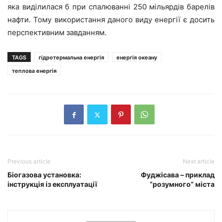
яка виділилася б при спалюванні 250 мільярдів барелів
нафти. Тому використання даного виду енергії є досить
перспективним завданням.
TAGS
гідротермальна енергія
енергія океану
теплова енергія
Previous article
Next article
Біогазова установка:
Фyджісава – приклад
інструкція із експлуатації
“розумного” міста