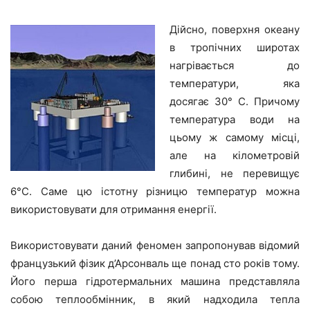
Дійсно, поверхня океану
в тропічних широтах
нагрівається до
температури, яка
досягає 30° С. Причому
температура води на
цьому ж самому місці,
але на кілометровій
глибині, не перевищує
6°С. Саме цю істотну різницю температур можна
використовувати для отримання енергії.
Використовувати даний феномен запропонував відомий
французький фізик д’Арсонваль ще понад сто років тому.
Його перша гідротермальних машина представляла
собою теплообмінник, в який надходила тепла