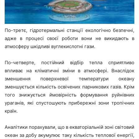
По-третє, гідротермальні станції екологічно безпечні,
адже в процесі своєї роботи вони не викидають в
атмосферу шкідливі вуглекислотні гази.
По-четверте, постійний відбір тепла сприятливо
впливає на кліматичні зміни в атмосфері. Внаслідок
зменшення поверхневої температури океану
зменшується кількість освічених парникових газів. Крім
того знижується ймовірність формування руйнівних
ураганів, які спустошують прибережні зони тропічних
країн.
Аналітики порахували, що в екваторіальній зоні світовий
океан за добу акумулює таку кількість теплової енергії,