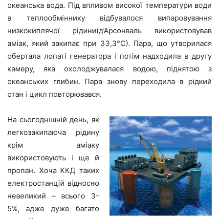
океанська вода. Під впливом високої температури води
в теплообміннику відбувалося випаровування
низкокиплячої рідини(д’Арсонваль використовував
аміак, який закипає при 33,3°С). Пара, що утворилася
обертала лопаті генератора і потім надходила в другу
камеру, яка охолоджувалася водою, піднятою з
океанських глибин. Пара знову переходила в рідкий
стан і цикл повторювався.
На сьогоднішній день, як
легкозакипаюча рідину
крім аміаку
використовують і ще й
пропан. Хоча ККД таких
електростанцій відносно
невеликий – всього 3-
5%, адже дуже багато