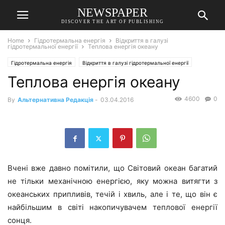
NEWSPAPER
DISCOVER THE ART OF PUBLISHING
Home
Гідротермальна енергія
Відкриття в галузі
гідротермальної енергії
Теплова енергія океану
Гідротермальна енергія
Відкриття в галузі гідротермальної енергії
Теплова енергія океану
4600
0
By
Альтернативна Редакція
-
03.04.2016
Вчені вже давно помітили, що Світовий океан багатий
не тільки механічною енергією, яку можна витягти з
океанських припливів, течій і хвиль, але і те, що він є
найбільшим в світі накопичувачем теплової енергії
сонця.