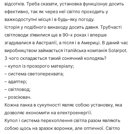
відсотків
.
Треба
сказати
,
установка
функціонує
досить
ефективно
,
так
як
через
неї
світло
проходить
у
важкодоступні
місця
і
в
будь
–
яку
погоду
.
Історія
у
подібного
винаходу
досить
давня
.
Трубчасті
світловоди
з’явилися
ще
в
90
–
х
роках
і
вперше
згадувалися
в
Австралії
,
а
після
і
в
Америці
.
В
даний
час
виробництвом
займається
італійська
компанія
Solarpot
.
З
чого
складається
такий
сонячний
колодязь
?
– купол
із
прозорого
матеріалу
;
– система
светоперехвата
;
– адаптер
;
– світловод
;
– розсіювач
.
Кожна
ланка
в
сукупності
являє
собою
установку
,
яка
дозволяє
економити
на
електроенергії
.
Купол
і
система
перехоплення світла
разом
являють
собою
щось
на
зразок
воронки
,
але
оптичної
.
Світло