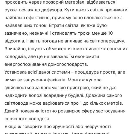
проходить
через
прозорий
матеріал
,
відбивається
і
рухається
аж
до
дифузора
. К
ути
дають
світлу
проникати
найбільш
ефективно
,
причому
воно
вловлюється
не
з
найвдаліших
точок
.
Втрати світла
,
як
вже
було
зазначено
,
незначні
і
становлять
трохи
менше
10
відсотків
.
Навіть
погода
не
впливає
на
світлопередачу
.
Звичайно
,
існують
обмеження
в
можливостях
сонячних
колодязів
,
але
це
не
заважає
їм
економити
енергоспоживання
домогосподарств
.
Установка
всієї
даної
системи
–
процедура
проста
,
але
вимагає
залучення
фахівців
.
Монтаж
купола
здійснюється
за
допомогою
пристрою
,
який
не
дає
надходити
волозі
всередину
будівлі
.
Довжина
самого
світловода
може
варіюватися
про
1
до
кількох
метрів
.
Даний
показник
істотно
розширює
сферу
застосування
сонячного
колодязя
.
Якщо
ж
говорити
про
зручності
або
незручності