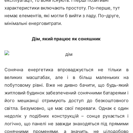
експлуатації
,
то
вони
існують
.
І
перші
позитивні
характеристики
включають
простоту
.
По
–
перше
,
тут
немає
елементів
,
які
могли
б
вийти
з
ладу
.
По
–
друге
,
мінімальні
енерговитрати
.
Дім, який працює як соняшник
Сонячна енергетика впроваджується не тільки в
великих масштабах, але і в більш маленьких на
побутовому рівні. Вже не дивно бачити, що будь-який
житловий будинок забезпечений сонячними батареями і
його мешканці отримують доступ до безкоштовного
світла. Безумовно, це має свої переваги. Однак є один
недолік у подібних конструкцій – сонце рухається і
логічно, що панелі не завжди знаходяться під прямими
сонячними променями, а значить, не цілодобово