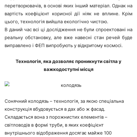
перетворювачів, в основі яких інший матеріал. Однак на
вартість коефіцієнт корисної дії ніяк не вплине. Крім
цього, технологія вийшла екологічно чистою.
В даний час всі ці дослідження не були спроектовані на
реальну обстановку, але вже навесні стан речей буде
виправлено і ФЕП випробують у відкритому космосі.
Технологія, яка дозволяє проникнути світла у
важкодоступні місця
Сонячний
колодязь
–
технологія
,
за
якою
спеціальна
конструкція
вбудовується
в
дах
або
ж
фасад
.
Складається
вона
з
порожнистих
елементів
–
світловодів
в
формі
труби
,
в
яких
коефіцієнт
внутрішнього
відображення
досягає
майже
100