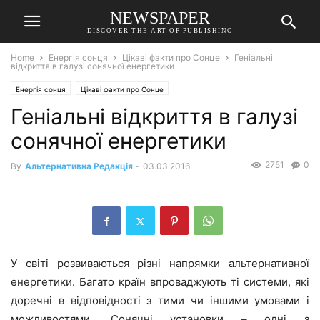
NEWSPAPER
DISCOVER THE ART OF PUBLISHING
Home
Енергія сонця
Цікаві факти про Сонце
Геніальні
відкриття в галузі сонячної енергетики
Енергія сонця
Цікаві факти про Сонце
Геніальні відкриття в галузі
сонячної енергетики
2751
0
By
Альтернативна Редакція
-
03.03.2016
У світі розвиваються різні напрямки альтернативної
енергетики. Багато країн впроваджують ті системи, які
доречні в відповідності з тими чи іншими умовами і
можливостями. Сонячні установки – одні з