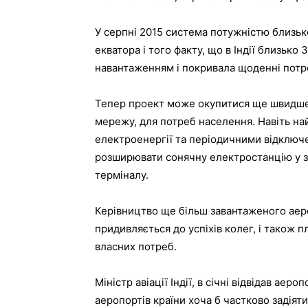
У серпні 2015 система потужністю близько
екватора і того факту, що в Індії близько 
навантаженням і покривала щоденні потре
Тепер проект може окупитися ще швидше,
мережу, для потреб населення. Навіть най
електроенергії та періодичними відключ
розширювати сонячну електростанцію у зв
терміналу.
Керівництво ще більш завантаженого аеропо
придивляється до успіхів колег, і також 
власних потреб.
Міністр авіації Індії, в січні відвідав аер
аеропортів країни хоча б частково задіят