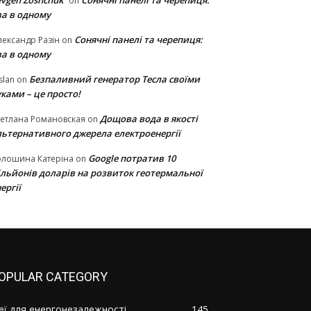
vgen Zoshchuk
Сонячні панелі та черепиця:
on
ва в одному
Сонячні панелі та черепиця:
ександр Разін
on
ва в одному
Безпаливний генератор Тесла своїми
slan
on
ками – це просто!
Дощова вода в якості
етлана Романовская
on
льтернативного джерела електроенергії
Google потратив 10
олошина Катеріна
on
ільйонів доларів на розвиток геотермальної
ергії
OPULAR CATEGORY
деї для енергонезалежності
145