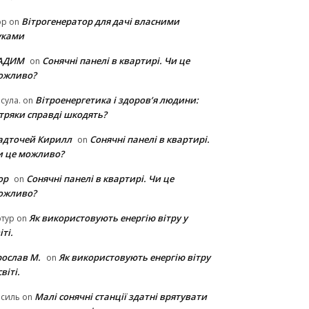
Вітрогенератор для дачі власними
ор
on
уками
АДИМ
Сонячні панелі в квартирі. Чи це
on
ожливо?
Вітроенергетика і здоров’я людини:
сула.
on
ітряки cправді шкодять?
адточей Кирилл
Сонячні панелі в квартирі.
on
и це можливо?
ор
Сонячні панелі в квартирі. Чи це
on
ожливо?
Як використовують енергію вітру у
тур
on
іті.
рослав М.
Як використовують енергію вітру
on
світі.
Малі сонячні станції здатні врятувати
асиль
on