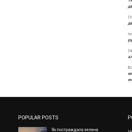
Ye
д
Ол
д
ru
ру
Св
а
В
м
ен
POPULAR POSTS
P
Як постраждала зелена
І