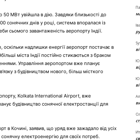
П
ма
 50 МВт увійшла в дію. Завдяки близькості до
300 сонячних днів у році, система впоралася із
Ів
би сьомого завантаженість аеропорту Індії.
р
Sy
 оскільки надлишки енергії аеропорт постачає в
в
більші міста Індії постійно стикаються з браком
Ю
еннями. Управління аеропортом вже планує
в
’язку з будівництвом нового, більш місткого
Ю
в
рту, Kolkata International Airport, вже
An
ви
планує будівництво сонячної електростанції для
О
ст
опорт в Кочині, заявив, що уряд вже зажадало від усіх
И
и сонячну електроенергію для своїх потреб.
св