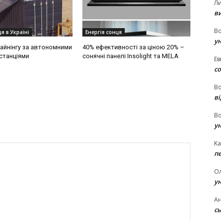
Л
в
В
я в Україні
Енергія сонця
у
айнінгу за автономними
40% ефективності за ціною 20% –
станціями
сонячні панелі Insolight та MELA
Ев
с
В
ві
В
у
Ka
п
О
у
Ан
сь