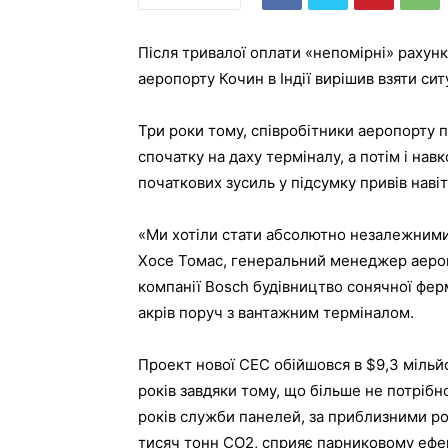
Після тривалої оплати «непомірні» рахун
аеропорту Кочин в Індії вирішив взяти си
Три роки тому, співробітники аеропорту 
спочатку на даху терміналу, а потім і нав
початкових зусиль у підсумку привів навіт
«Ми хотіли стати абсолютно незалежними 
Хосе Томас, генеральний менеджер аероп
компанії Bosch будівництво сонячної фе
акрів поруч з вантажним терміналом.
Проект нової СЕС обійшовся в $9,3 мільйо
років завдяки тому, що більше не потрібн
років служби панелей, за приблизними ро
тисяч тонн CO2, сприяє парниковому ефе