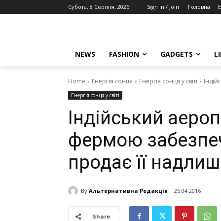
Субота, 8 Серпня, 2026
Sign in / Join
Головна
E
NEWS
FASHION
GADGETS
L
Home
Енергія сонця
Енергія сонця у світі
Індій
Енергія сонця у світі
Індійський аероп
фермою забезпеч
продає її надли
By
Альтернативна Редакція
25.04.2016
Share