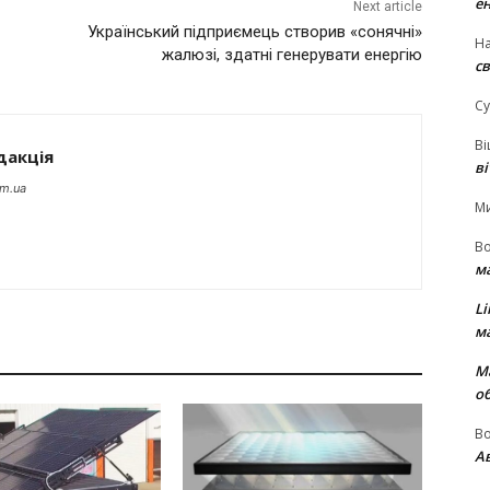
е
Next article
Український підприємець створив «сонячні»
На
жалюзі, здатні генерувати енергію
св
Су
В
дакція
в
om.ua
М
В
м
Li
м
М
о
В
Ав