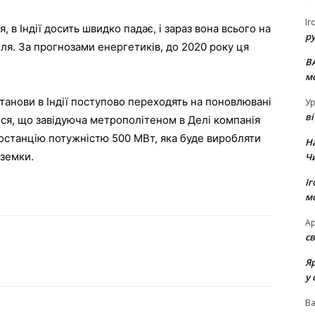
Іг
, в Індії досить швидко падає, і зараз вона всього на
р
ля. За прогнозами енергетиків, до 2020 року ця
В
м
станови в Індії поступово переходять на поновлювані
Ур
в
ося, що завідуюча метрополітеном в Делі компанія
станцію потужністю 500 МВт, яка буде виробляти
Н
дземки.
Ч
Іг
м
Ар
св
Я
у 
В