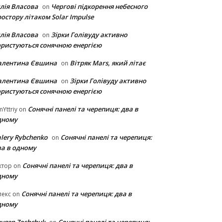
лія Власова
Чергові підкорення небесного
on
остору літаком Solar Impulse
лія Власова
Зірки Голівуду активно
on
ористуються сонячною енергією
алентина Євшина
Вітряк Mars, який літає
on
алентина Євшина
Зірки Голівуду активно
on
ористуються сонячною енергією
Сонячні панелі та черепиця: два в
Yttriy
on
дному
lery Rybchenko
Сонячні панелі та черепиця:
on
ва в одному
Сонячні панелі та черепиця: два в
ктор
on
дному
Сонячні панелі та черепиця: два в
лекс
on
дному