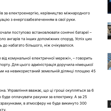
ків за електроенергію, керівництво міжнародного
туацію з енергозабезпеченням в свої руки.
почали поступово встановлювати сонячні батареї –
коло ангарів та інших допоміжних споруд. Успіх цих
ь до набагато більшого, ніж очікувалося.
від комунальної електричної мережі», – говорить
орту. Для цього адміністрація доручила німецької
рми на невикористаний земельній ділянці площею 45
на. Управління вважає, що ці гроші окупляться за 6
о буде оплачувати рахунки за електрику. А за 25
зрахунками, в атмосферу не буде викинуто 300
кту.