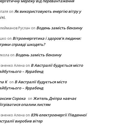
нергетичну мережу від перевантаження
Як використовують енергію вітру у
таля
on
іті.
Водень замість бензину
лейманов Руслан
on
Вітроенергетика і здоров’я людини:
ішко
on
ітряки cправді шкодять?
Водень замість бензину
икола
on
В Австралії будується місто
озненко Алена
on
айбутнього – Яррабенд
na K
В Австралії будується місто
on
айбутнього – Яррабенд
аксим Сорока
Житель Дніпра навчає
on
бігріватися опалим листям
83% електроенергії Південної
озненко Алена
on
стралії виробив вітер