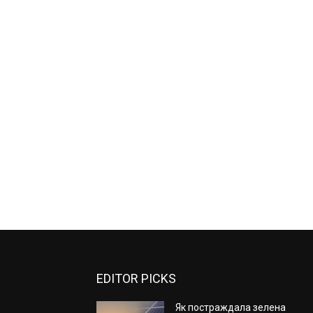
EDITOR PICKS
Як постраждала зелена