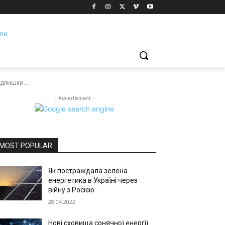
длишки...
- Advertisment -
MOST POPULAR
Як постраждала зелена
енергетика в Україні через
війну з Росією
28.04.2022
Нові сховища сонячної енергії