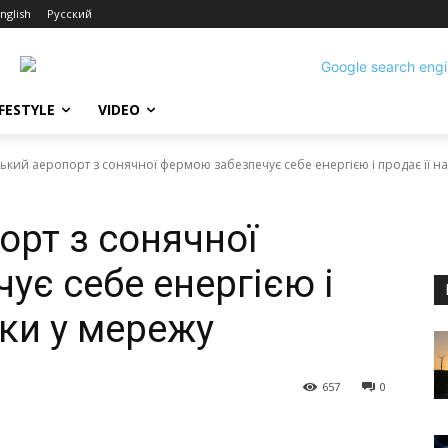
nglish
Русский
IFESTYLE
VIDEO
ський аеропорт з сонячної фермою забезпечує себе енергією і продає її на
орт з сонячної
ує себе енергією і
шки у мережу
657
0