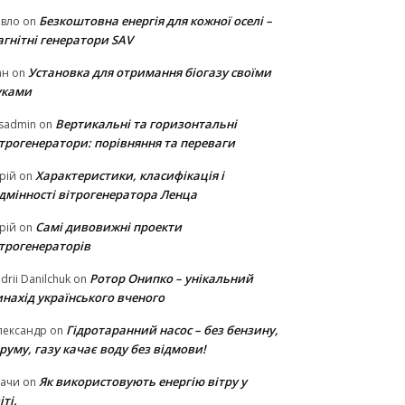
Безкоштовна енергія для кожної оселі –
авло
on
гнітні генератори SAV
Установка для отримання біогазу своїми
ан
on
уками
Вертикальні та горизонтальні
sadmin
on
ітрогенератори: порівняння та переваги
Характеристики, класифікація і
рій
on
ідмінності вітрогенератора Ленца
Самі дивовижні проекти
рій
on
ітрогенераторів
Ротор Онипко – унікальний
drii Danilchuk
on
нахід українського вченого
Гідротаранний насос – без бензину,
лександр
on
руму, газу качає воду без відмови!
Як використовують енергію вітру у
тачи
on
іті.