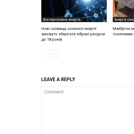
Альтернативна енергія
Енергія сонц
Нові сховища сонячної енергії
Майбутнє м
зможуть зберігати зібрані ресурси
сонячними 
до 18 років
LEAVE A REPLY