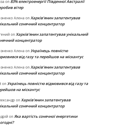
83% електроенергії Південної Австралії
иза
on
иробив вітер
Харків’янин запатентував
озненко Алена
on
нікальний сонячний концентратор
Харків’янин запатентував унікальний
гений
on
онячний концентратор
Українець повністю
озненко Алена
on
дмовився від газу та перейшов на міскантус
Харків’янин запатентував
озненко Алена
on
нікальний сонячний концентратор
Українець повністю відмовився від газу та
t
on
ерейшов на міскантус
Харків’янин запатентував
лександр
on
нікальний сонячний концентратор
Яка вартість сонячної енергетики
дрій
on
огодні?