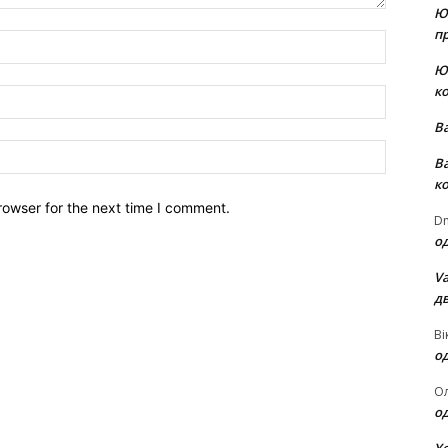
Ю
пр
Name:*
Ю
к
Email:*
В
Website:
В
к
rowser for the next time I comment.
Dm
о
Va
д
Ві
о
О
о