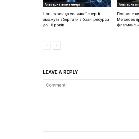
Альтернативна енергія
Альтернатив
Нові сховища сонячної енергії
Поповнення 
зможуть зберігати зібрані ресурси
Mercedes п
до 18 років
флагмансь
LEAVE A REPLY
Comment: