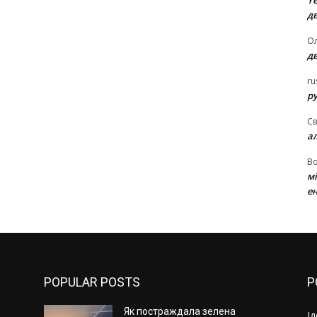
Ye
д
Ол
д
ru
ру
Св
а
В
м
ен
POPULAR POSTS
P
Як постраждала зелена
І