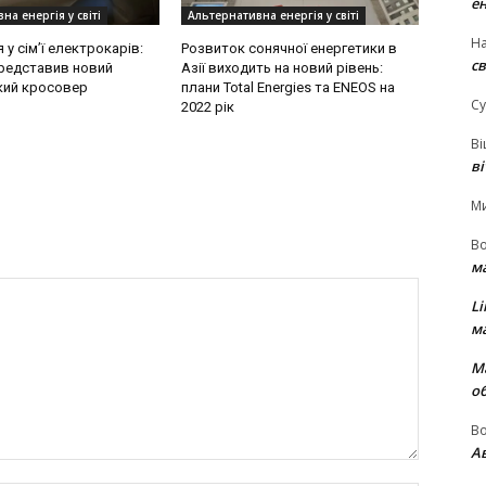
е
на енергія у світі
Альтернативна енергія у світі
На
у сім’ї електрокарів:
Розвиток сонячної енергетики в
св
редставив новий
Азії виходить на новий рівень:
кий кросовер
плани Total Energies та ENEOS на
Су
2022 рік
В
в
М
В
м
Li
м
М
о
В
Ав