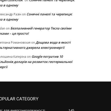
vgen Zoshchuk
Сонячні панелі та черепиця:
on
ва в одному
Сонячні панелі та черепиця:
ександр Разін
on
ва в одному
Безпаливний генератор Тесла своїми
slan
on
ками – це просто!
Дощова вода в якості
етлана Романовская
on
льтернативного джерела електроенергії
Google потратив 10
олошина Катеріна
on
ільйонів доларів на розвиток геотермальної
ергії
OPULAR CATEGORY
деї для енергонезалежності
145