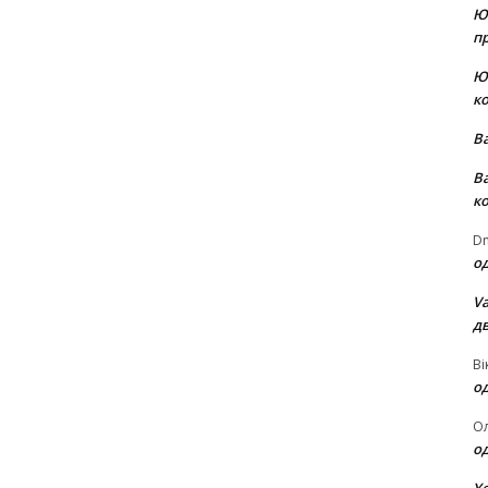
Ю
пр
Ю
к
В
В
к
Dm
о
Va
д
Ві
о
О
о