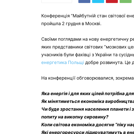
Конференція “Майбутній стан світової ене
пройшла 2 грудня в Москві.
Своїми поглядами на нову енергетичну ре
яких представники світових “мозкових це
учасників були фахівці з України та сусідн
енергетика Польщі
добре розвинута. Це 
На конференції обговорювалися, зокрема,
Яка енергія і для яких цілей потрібна дл
Як мінятиметься економіка виробництва, 
Чи буде зростання населення планети і
попиту на викопну сировину?
Коли світова економіка досягне “піку наф
Які енергоресурси лідируватимуть в ен