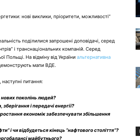
ргетики: нові виклики, пріоритети, можливості”
альність поділилися запрошені доповідачі, серед
нтрів” і транснаціональних компаній. Серед
ьої Польщі. На відміну від України
альтернативна
демонструють мапи ВДЕ.
 наступні питання:
я нових поколінь людей?
зберігання і передачі енергії?
 зростання економік забезпечувати збільшення
ти” і чи відбудеться кінець “нафтового століття”?
ергобалансі майбутнього?