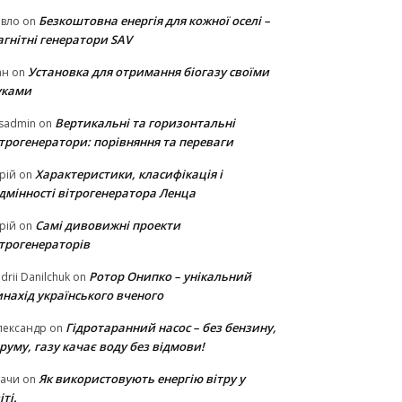
Безкоштовна енергія для кожної оселі –
авло
on
гнітні генератори SAV
Установка для отримання біогазу своїми
ан
on
уками
Вертикальні та горизонтальні
sadmin
on
ітрогенератори: порівняння та переваги
Характеристики, класифікація і
рій
on
ідмінності вітрогенератора Ленца
Самі дивовижні проекти
рій
on
ітрогенераторів
Ротор Онипко – унікальний
drii Danilchuk
on
нахід українського вченого
Гідротаранний насос – без бензину,
лександр
on
руму, газу качає воду без відмови!
Як використовують енергію вітру у
тачи
on
іті.