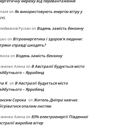
нергетичну мережу від перевантаження
Як використовують енергію вітру у
таля
on
іті.
Водень замість бензину
лейманов Руслан
on
Вітроенергетика і здоров’я людини:
ішко
on
ітряки cправді шкодять?
Водень замість бензину
икола
on
В Австралії будується місто
озненко Алена
on
айбутнього – Яррабенд
na K
В Австралії будується місто
on
айбутнього – Яррабенд
аксим Сорока
Житель Дніпра навчає
on
бігріватися опалим листям
83% електроенергії Південної
озненко Алена
on
стралії виробив вітер