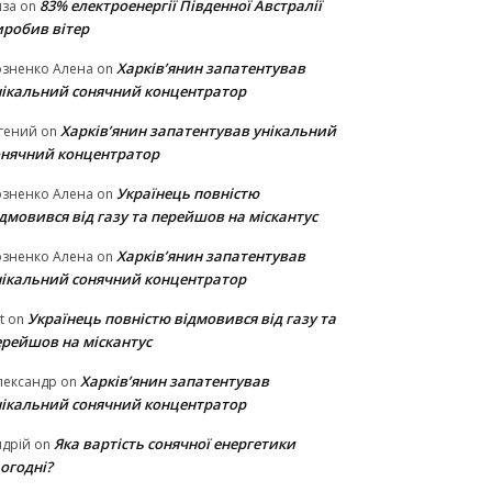
83% електроенергії Південної Австралії
иза
on
иробив вітер
Харків’янин запатентував
озненко Алена
on
нікальний сонячний концентратор
Харків’янин запатентував унікальний
гений
on
онячний концентратор
Українець повністю
озненко Алена
on
дмовився від газу та перейшов на міскантус
Харків’янин запатентував
озненко Алена
on
нікальний сонячний концентратор
Українець повністю відмовився від газу та
t
on
ерейшов на міскантус
Харків’янин запатентував
лександр
on
нікальний сонячний концентратор
Яка вартість сонячної енергетики
дрій
on
огодні?