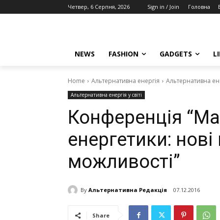
Четвер, 6 Серпня, 2026
Sign in / Join
Головна
NEWS
FASHION
GADGETS
L
Home
Альтернативна енергія
Альтернативна енер
Альтернативна енергія у світі
Конференція “Май
енергетики: нові
можливості”
By
Альтернативна Редакція
07.12.2016
Share