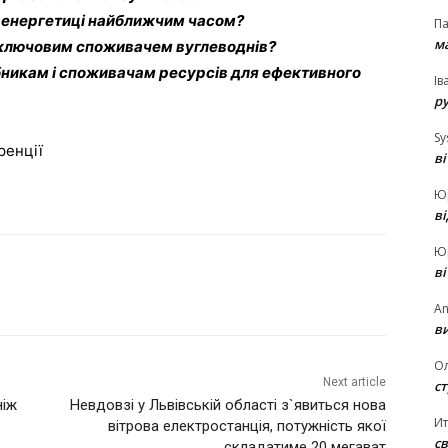
в енергетиці найближчим часом?
П
ма
 ключовим споживачем вуглеводнів?
обникам і споживачам ресурсів для ефективного
Ів
р
Sy
ренції
в
Ю
в
Ю
в
An
ви
О
Next article
ст
ніж
Невдовзі у Львівській області з`явиться нова
И
вітрова електростанція, потужність якої
св
складатиме 20 мегават