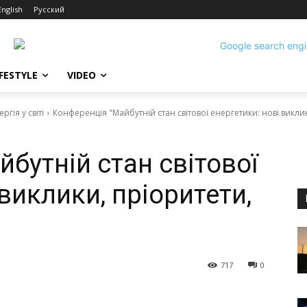
English
Русский
IFESTYLE
VIDEO
гія у світі
Конференція "Майбутній стан світової енергетики: нові викли
бутній стан світової
 виклики, пріоритети,
717
0