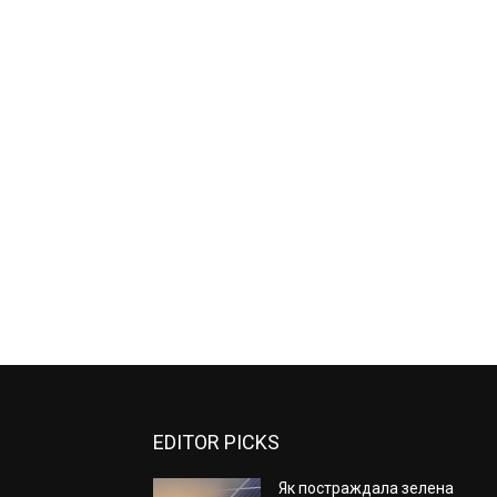
EDITOR PICKS
Як постраждала зелена