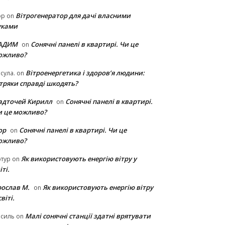
Вітрогенератор для дачі власними
ор
on
уками
АДИМ
Сонячні панелі в квартирі. Чи це
on
ожливо?
Вітроенергетика і здоров’я людини:
сула.
on
ітряки cправді шкодять?
адточей Кирилл
Сонячні панелі в квартирі.
on
и це можливо?
ор
Сонячні панелі в квартирі. Чи це
on
ожливо?
Як використовують енергію вітру у
тур
on
іті.
рослав М.
Як використовують енергію вітру
on
світі.
Малі сонячні станції здатні врятувати
асиль
on