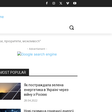
ки, пріоритети, можливості"
- Advertisment -
MOST POPULAR
Як постраждала зелена
енергетика в Україні через
війну з Росією
28.04.2022
Нові сховища сонячної енергії