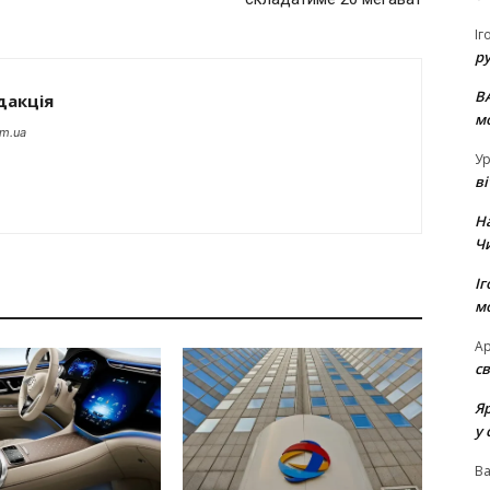
Іг
р
В
дакція
м
om.ua
Ур
в
Н
Ч
Іг
м
Ар
св
Я
у 
В