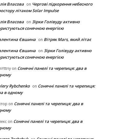
лія Власова
Чергові підкорення небесного
on
остору літаком Solar Impulse
лія Власова
Зірки Голівуду активно
on
ористуються сонячною енергією
алентина Євшина
Вітряк Mars, який літає
on
алентина Євшина
Зірки Голівуду активно
on
ористуються сонячною енергією
Сонячні панелі та черепиця: два в
Yttriy
on
дному
lery Rybchenko
Сонячні панелі та черепиця:
on
ва в одному
Сонячні панелі та черепиця: два в
ктор
on
дному
Сонячні панелі та черепиця: два в
лекс
on
дному