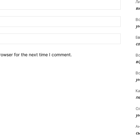
Л
Name:*
в
Email:*
В
у
Website:
Ев
с
rowser for the next time I comment.
В
ві
В
у
Ka
п
О
у
Ан
сь