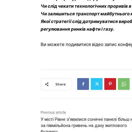
Чи слід чекати технологічних проривів 
Чи залишиться транспорт майбутнього
Якої стратегії слід дотримуватися вир
регулювання ринків нафти і газу.
Ви можете подивитися відео запис конфе
Share
Previous article
У місті Рівне з’явилися сонячні панелі більш 
за півмільйона гривень на даху житлового
будинку.