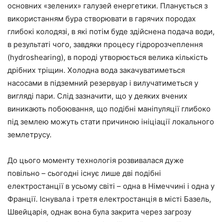
основних «зелених» галузей енергетики. Планується з
використанням бура створювати в гарячих породах
глибокі колодязі, в які потім буде здійснена подача води,
в результаті чого, завдяки процесу гідророзчеплення
(hydroshearing), в породі утворюється велика кількість
дрібних тріщин. Холодна вода закачуватиметься
насосами в підземний резервуар і вилучатиметься у
вигляді пари. Слід зазначити, що у деяких вчених
виникають побоювання, що подібні маніпуляції глибоко
під землею можуть стати причиною ініціації локального
землетрусу.
До цього моменту технологія розвивалася дуже
повільно – сьогодні існує лише дві подібні
електростанції в усьому світі – одна в Німеччині і одна у
Франції. Існувала і третя електростанція в місті Базель,
Швейцарія, однак вона була закрита через загрозу