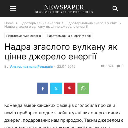
NEWSPAPER
DISCOVER THE ART OF PUBLISHING
Home
Гідротермальна енергія
Гідротермальна енергія у світі
Надра згаслого вулкану як цінне джерело енергії
Гідротермальна енергія
Гідротермальна енергія у світі
Надра згаслого вулкану як
цінне джерело енергії
1874
0
By
Альтернативна Редакція
-
22.04.2016
Команда американських фахівців оголосила про свій
намір приборкати одне з найпотужніших енергетичних
джерел, подарованих нам природою. Таким джерелом є
геотермальна енергія, отримання якої планується