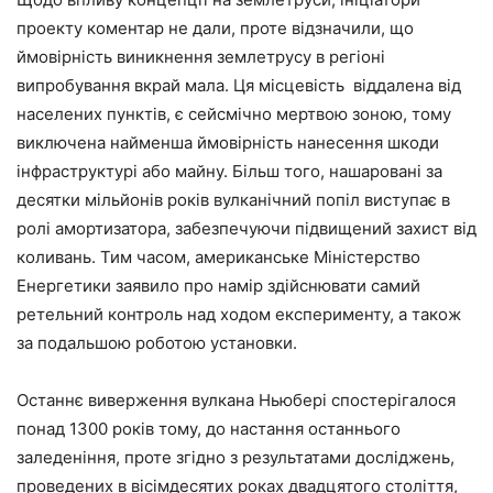
проекту коментар не дали, проте відзначили, що
ймовірність виникнення землетрусу в регіоні
випробування вкрай мала. Ця місцевість віддалена від
населених пунктів, є сейсмічно мертвою зоною, тому
виключена найменша ймовірність нанесення шкоди
інфраструктурі або майну. Більш того, нашаровані за
десятки мільйонів років вулканічний попіл виступає в
ролі амортизатора, забезпечуючи підвищений захист від
коливань. Тим часом, американське Міністерство
Енергетики заявило про намір здійснювати самий
ретельний контроль над ходом експерименту, а також
за подальшою роботою установки.
Останнє виверження вулкана Ньюбері спостерігалося
понад 1300 років тому, до настання останнього
заледеніння, проте згідно з результатами досліджень,
проведених в вісімдесятих роках двадцятого століття,