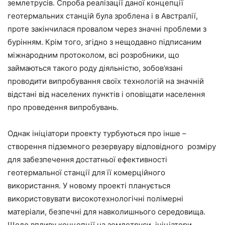
землетрусів. Спроба реалізації даної концепції
геотермальних станцій була зроблена і в Австралії,
проте закінчилася провалом через значні проблеми з
бурінням. Крім того, згідно з нещодавно підписаним
міжнародним протоколом, всі розробники, що
займаються такого роду діяльністю, зобов’язані
проводити випробування своїх технологій на значній
відстані від населених пунктів і оповіщати населення
про проведення випробувань.
Однак ініціатори проекту турбуються про інше –
створення підземного резервуару відповідного розміру
для забезпечення достатньої ефективності
геотермальної станції для її комерційного
використання. У новому проекті планується
використовувати високотехнологічні полімерні
матеріали, безпечні для навколишнього середовища.
Щодо впливу концепції на землетруси, ініціатори