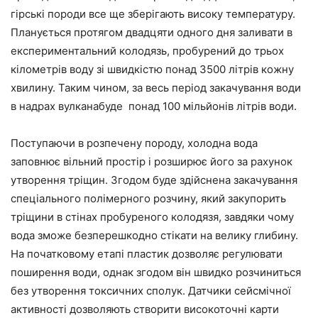
гірські породи все ще зберігають високу температуру.
Планується протягом двадцяти одного дня заливати в
експериментальний колодязь, пробурений до трьох
кілометрів воду зі швидкістю понад 3500 літрів кожну
хвилину. Таким чином, за весь період закачування води
в надрах вулканабуде понад 100 мільйонів літрів води.
Поступаючи в розпечену породу, холодна вода
заповнює вільний простір і розширює його за рахунок
утворення тріщин. Згодом буде здійснена закачування
спеціального полімерного розчину, який закупорить
тріщини в стінах пробуреного колодязя, завдяки чому
вода зможе безперешкодно стікати на велику глибину.
На початковому етапі пластик дозволяє регулювати
поширення води, однак згодом він швидко розчиниться
без утворення токсичних сполук. Датчики сейсмічної
активності дозволяють створити високоточні карти