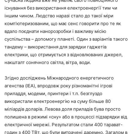
Сучасна людина вже не уявляє свого повноцінного
існування без використання електроенергії тим чи
іншим чином. Людство наразі стало до такої міри
комп’ютеризованим, що має сенс говорити про те як
вдало поєднати нанорозробки і важливу місію
суспільства – допомогу планеті. Один з варіантів такого
тандему – використання для зарядки гаджетів
електрики, що отримується з відновлюваних джерел,
накшталт сонячного світла, вітра, води.
Згідно досліджень Міжнародного енергетичного
агенства (IEA), впродовж року різноманітні ігрові
приладдя, модеми, принтери і т.п. безглуздо
використали електроенергію на суму більше 80
міліардів доларів. Левова доля приладів бува просто
полишена в режимі «сну» або в процессі підзарядки від
електричної мережі. Результатом стали 400 тарават-
годин з 400 ТВт, що були витрачені даремно. Загалом в