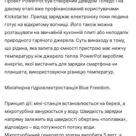
Проект PowerPot був створений Девідом Толедо і на
даному етапі вже профінансований користувачами
Kickstarter. Прилад заряджає електроніку поки людина
готує на відкритому вогнищі. Його також можна
розташувати на звичайній кухонній плиті або неподалік
природного гарячого джерела. Суть винаходу в тому,
що рідина, яка залита до ємності пристрою має нижчу
температуру ніж джерело тепла. PowerPot виробляє
енергію, якої вистачить для зарядки смартфона чи
планшета, використовуючи різницю температур.
Мініатюрна гідроелектростанція Blue Freedom.
Принцип дії: міні-станція встановлюється на березі, а
мікротурбіна занурюється у воду. Швидкість зарядки
напряму залежить від швидкості обертань «поплавка»,
відповідно – від потужності потоку води.
Мікротурбінний генератор здатен виробити 5 ватт, а