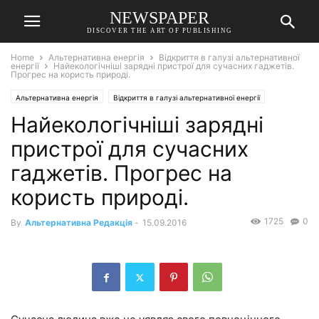
NEWSPAPER
DISCOVER THE ART OF PUBLISHING
Home
Альтернативна енергія
Відкриття в галузі альтернативної
енергії
Найекологічніші зарядні пристрої для сучасних гаджетів.
Прогрес на користь природі.
Альтернативна енергія
Відкриття в галузі альтернативної енергії
Найекологічніші зарядні
пристрої для сучасних
гаджетів. Прогрес на
користь природі.
1725
0
By
Альтернативна Редакція
-
15.09.2016