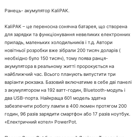
Ранець- акумулятор KaliPAK.
KaliPAK – це переносна сонячна батарея, що створена
для зарядки та функціонування невеликих електронних
приладь, маленьких холодильників і т.д. Автори
новітньої розробки вже зібрали 200 тисяч доларів (
необхідно було 150 тисяч), тому поява ранця-
акумулятора в реальному житті пророкується на
найближчий час. Всього планують випустити три
варіанти рюкзака. Базовий включатиме в себе дві панелі
з акумулятором на 192 ватт-годин, Bluetooth-модуль і
два USB-порта. Найкраща 601 модель здатна
забезпечити роботу лампи в 400 люмен протягом 200
годин, 96 разів зарядити смартфон або 17 разів ноутбук.
«Електричний котел» PowerPot.