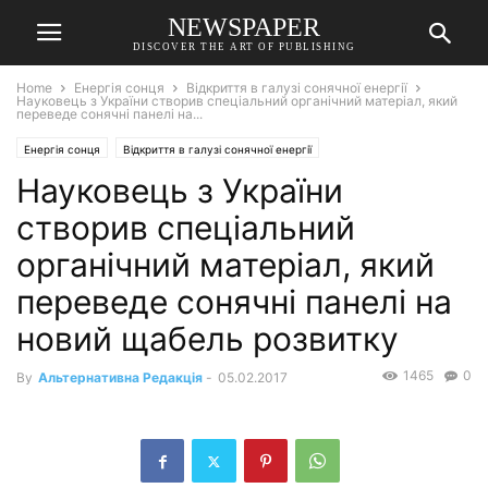
NEWSPAPER
DISCOVER THE ART OF PUBLISHING
Home
Енергія сонця
Відкриття в галузі сонячної енергії
Науковець з України створив спеціальний органічний матеріал, який
переведе сонячні панелі на...
Енергія сонця
Відкриття в галузі сонячної енергії
Науковець з України
створив спеціальний
органічний матеріал, який
переведе сонячні панелі на
новий щабель розвитку
1465
0
By
Альтернативна Редакція
-
05.02.2017