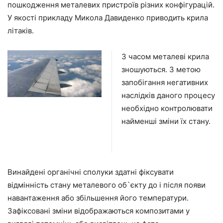
пошкодження металевих пристроїв різних конфігурацій.
У якості прикладу Микола Давиденко приводить крила
літаків.
З часом металеві крила
зношуються. З метою
запобігання негативних
наслідків даного процесу
необхідно контролювати
найменші зміни їх стану.
Винайдені органічні сполуки здатні фіксувати
відмінність стану металевого об`єкту до і після появи
навантаження або збільшення його температури.
Зафіксовані зміни відображаються композитами у