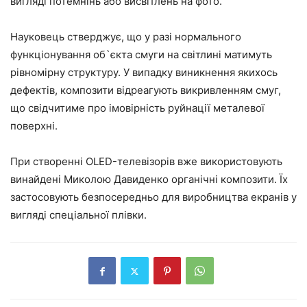
вигляді потемнінь або висвітлень на фото.
Науковець стверджує, що у разі нормального
функціонування об`єкта смуги на світлині матимуть
рівномірну структуру. У випадку виникнення якихось
дефектів, композити відреагують викривленням смуг,
що свідчитиме про імовірність руйнації металевої
поверхні.
При створенні OLED-телевізорів вже використовують
винайдені Миколою Давиденко органічні композити. Їх
застосовують безпосередньо для виробництва екранів у
вигляді спеціальної плівки.